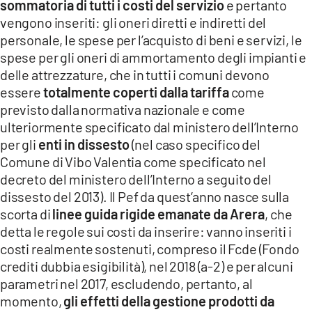
sommatoria di tutti i costi del servizio
e pertanto
vengono inseriti: gli oneri diretti e indiretti del
personale, le spese per l’acquisto di beni e servizi, le
spese per gli oneri di ammortamento degli impianti e
delle attrezzature, che in tutti i comuni devono
essere
totalmente coperti dalla tariffa
come
previsto dalla normativa nazionale e come
ulteriormente specificato dal ministero dell’Interno
per gli
enti in dissesto
(nel caso specifico del
Comune di Vibo Valentia come specificato nel
decreto del ministero dell’Interno a seguito del
dissesto del 2013). Il Pef da quest’anno nasce sulla
scorta di
linee guida rigide emanate da Arera
, che
detta le regole sui costi da inserire: vanno inseriti i
costi realmente sostenuti, compreso il Fcde (Fondo
crediti dubbia esigibilità), nel 2018 (a-2) e per alcuni
parametri nel 2017, escludendo, pertanto, al
momento,
gli effetti della gestione prodotti da