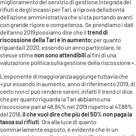
miglioramento del servizio di gestione integrata dei
rifiuti e degli incassi per Tari, a riprova della bontà
dell’azione amministrativa che si sta portando avanti
con grande rigore e competenza. Se prendiamo i dati
dell’anno 2019 possiamo dire che il
trend di
riscossione della Tari è in aumento;
per quanto
riguarda il 2020, essendo un anno particolare, le
stesse stime
non sono attendibili
ai fini di una
valutazione politica sulla gestione della riscossione».
L’esponente di maggioranza aggiunge tuttavia che
«pur essendo in aumento, anno di riferimento 2019, di
certo non ci può rendere sereni, infatti il trend ci dice
che per quanto riguarda la Tari abbiamo una
riscossione pari al 48,84% nel 2019 rispetto al 47,88%
del 2018,
il che vuol dire che più del 50% non paga la
tassa sui rifiuti
. Ora alla luce di quanto
sommariamente esposto, è evidente che in un