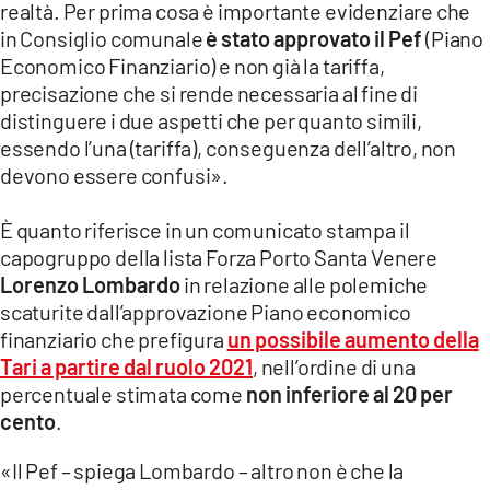
realtà. Per prima cosa è importante evidenziare che
LACITYMAG.IT
in Consiglio comunale
è stato approvato il Pef
(Piano
Economico Finanziario) e non già la tariffa,
ILREGGINO.IT
precisazione che si rende necessaria al fine di
distinguere i due aspetti che per quanto simili,
COSENZACHANNEL.IT
essendo l’una (tariffa), conseguenza dell’altro, non
ILVIBONESE.IT
devono essere confusi».
CATANZAROCHANNEL.IT
È quanto riferisce in un comunicato stampa il
capogruppo della lista Forza Porto Santa Venere
LACAPITALENEWS.IT
Lorenzo Lombardo
in relazione alle polemiche
scaturite dall’approvazione Piano economico
App
finanziario che prefigura
un possibile aumento della
Tari a partire dal ruolo 2021
, nell’ordine di una
ANDROID
percentuale stimata come
non inferiore al 20 per
APPLE
cento
.
«Il Pef – spiega Lombardo – altro non è che la