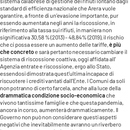
sistema calabrese di gestione dei rifiuti lontano dagli
standard di efficienza nazionale che Arera vuole
garantire, a fronte di un’evasione importante, pur
essendo aumentata negli anni la riscossione, in
riferimento alla tassa sui rifiuti, in maniera non
significativa 30,58 % (2013) – 48,84% (2019), il rischio
che ci possa essere un aumento delle tariffe,
è più
che concreto
e sarà pertanto necessario cambiare il
sistema di riscossione coattiva, oggi affidata all’
Agenzia entrate e riscossione, ergo allo Stato,
essendosi dimostrata quest’ultima incapace di
riscuotere i crediti vantati dall’Ente. I Comuni da soli
non potranno di certo farcela, anche alla luce della
drammatica condizione socio-economica
che
vivono tantissime famiglie e che questa pandemia,
ancora in corso, aumenterà drammaticamente. Il
Governo non può non considerare questi aspetti
negativi che inevitabilmente avranno un riverbero