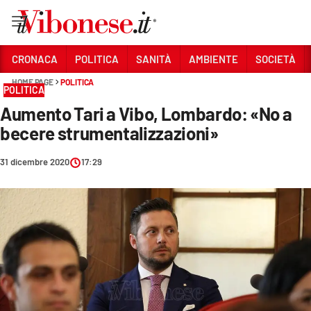
Vai
CRONACA
POLITICA
SANITÀ
AMBIENTE
SOCIETÀ
HOME PAGE
POLITICA
Sezioni
POLITICA
Aumento Tari a Vibo, Lombardo: «No a
CRONACA
becere strumentalizzazioni»
POLITICA
31 dicembre 2020
17:29
SANITÀ
AMBIENTE
SOCIETÀ
CULTURA
ECONOMIA E LAVORO