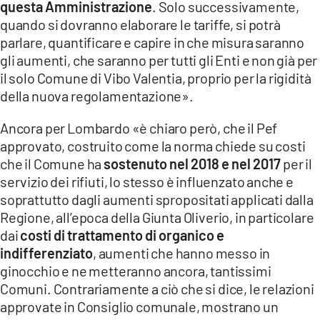
questa Amministrazione
. Solo successivamente,
quando si dovranno elaborare le tariffe, si potrà
parlare, quantificare e capire in che misura saranno
gli aumenti, che saranno per tutti gli Enti e non già per
il solo Comune di Vibo Valentia, proprio per la rigidità
della nuova regolamentazione».
Ancora per Lombardo «è chiaro però, che il Pef
approvato, costruito come la norma chiede su costi
che il Comune ha
sostenuto nel 2018 e nel 2017
per il
servizio dei rifiuti, lo stesso è influenzato anche e
soprattutto dagli aumenti spropositati applicati dalla
Regione, all’epoca della Giunta Oliverio, in particolare
dai
costi di trattamento di organico e
indifferenziato
, aumenti che hanno messo in
ginocchio e ne metteranno ancora, tantissimi
Comuni. Contrariamente a ciò che si dice, le relazioni
approvate in Consiglio comunale, mostrano un