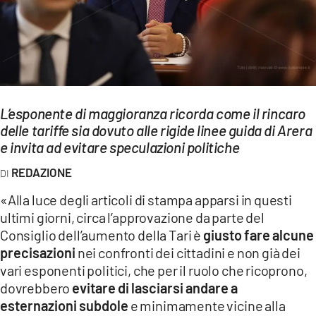
EVENTI
SPORT
Streaming
LAC TV
L’esponente di maggioranza ricorda come il rincaro
delle tariffe sia dovuto alle rigide linee guida di Arera
LAC NETWORK
e invita ad evitare speculazioni politiche
LAC ONAIR
REDAZIONE
«Alla luce degli articoli di stampa apparsi in questi
LaC
ultimi giorni, circa l’approvazione da parte del
Network
Consiglio dell’aumento della Tari è
giusto fare alcune
LACPLAY.IT
precisazioni
nei confronti dei cittadini e non già dei
vari esponenti politici, che per il ruolo che ricoprono,
LACTV.IT
dovrebbero
evitare di lasciarsi andare a
LACONAIR.IT
esternazioni subdole
e minimamente vicine alla