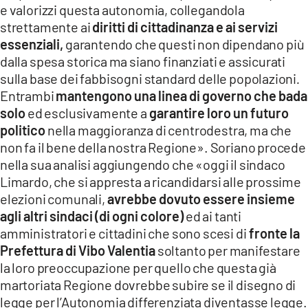
e valorizzi questa autonomia, collegandola
strettamente ai
diritti di cittadinanza e ai servizi
essenziali,
garantendo che questi non dipendano più
dalla spesa storica ma siano finanziati e assicurati
sulla base dei fabbisogni standard delle popolazioni
.
Entrambi
mantengono una linea di governo che bada
solo
ed esclusivamente a
garantire loro un futuro
politico
nella maggioranza di centrodestra, ma che
non fa il bene della nostra Regione». Soriano procede
nella sua analisi aggiungendo che «oggi il sindaco
Limardo, che si appresta a ricandidarsi alle prossime
elezioni comunali,
avrebbe dovuto essere insieme
agli altri sindaci (di ogni colore)
ed ai tanti
amministratori e cittadini che sono scesi di
fronte la
Prefettura di Vibo Valentia
soltanto per manifestare
la loro preoccupazione per quello che questa già
martoriata Regione dovrebbe subire se il disegno di
legge per l’Autonomia differenziata diventasse legge.