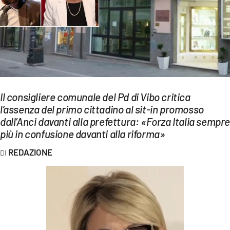
EVENTI
SPORT
Streaming
LAC TV
Il consigliere comunale del Pd di Vibo critica
LAC NETWORK
l’assenza del primo cittadino al sit-in promosso
dall’Anci davanti alla prefettura: «Forza Italia sempr
LAC ONAIR
più in confusione davanti alla riforma»
LaC
REDAZIONE
Network
LACPLAY.IT
LACTV.IT
LACONAIR.IT