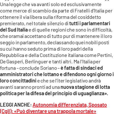
Una legge che va avanti solo ed esclusivamente
come merce di scambio da parte di Fratelli d’Italia per
ottenere il via libera sulla riforma del cosiddetto
premierato, nel totale silenzio di
tutti i parlamentari
del Sud Italia
e di quelle regioni che sono in difficoltà,
che oramai accettano di tutto pur di mantenere il loro
seggio in parlamento, declassando quei nobili posti
su cui hanno seduto prima di loro padri della
Repubblica e della Costituzione italiana come Pertini,
De Gasperi, Berlinguer e tanti altri. Ma l’Italia per
fortuna – conclude Soriano –
è fatta di sindaci ed
amministratori che lottano e difendono ogni giorno i
loro concittadini
e che se l’iter legislativo andrà
avanti saranno pronti ad una
nuova stagione di lotta
politica per la difesa del principio di uguaglianza».
LEGGI ANCHE:
Autonomia differenziata, Sposato
(Cgil): «Può diventare una trappola mortale»