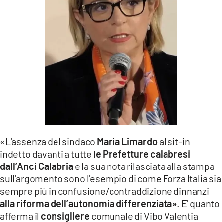
LACITYMAG.IT
ILREGGINO.IT
COSENZACHANNEL.IT
ILVIBONESE.IT
CATANZAROCHANNEL.IT
LACAPITALENEWS.IT
«L’assenza del sindaco
Maria Limardo
al sit-in
App
indetto davanti a tutte l
e Prefetture calabresi
ANDROID
dall’Anci Calabria
e la sua nota rilasciata alla stampa
sull’argomento sono l’esempio di come Forza Italia sia
APPLE
sempre più in confusione/contraddizione dinnanzi
alla riforma dell’autonomia differenziata»
. E’ quanto
afferma il
consigliere
comunale di Vibo Valentia