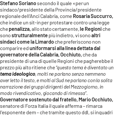
Stefano Soriano
secondo il quale «per un
sindaco/presidente della Provincia/presidente
regionale dell’Anci Calabria, come
Rosaria Succurro,
che indice un sit-in per protestare contro una legge
che
penalizza,
allo stato certamente,
le Regioni
che
sono
strutturalmente
più indietro, vi sono
altri
sindaci come la Limardo
che preferiscono non
comparire ed
uniformarsi alla linea dettata dal
governatore della Calabria, Occhiuto,
che da
presidente di una di quelle Regioni che pagherebbe il
prezzo più alto ritiene che
“questo tema è diventato un
tema ideologico
, molti ne parlano senza nemmeno
aver letto il testo, e molti al Sud ne parlano con la solita
narrazione dei gruppi dirigenti del Mezzogiorno, in
modo rivendicativo, giocando di rimessa”
.
Governatore sostenuto dal fratello, Mario Occhiuto,
senatore di Forza Italia il quale afferma – rimarca
l’esponente dem – che tramite questo ddl, si inquadri