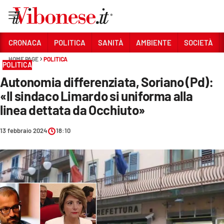
Vai
CRONACA
POLITICA
SANITÀ
AMBIENTE
SOCIETÀ
HOME PAGE
POLITICA
Sezioni
POLITICA
Autonomia differenziata, Soriano (Pd):
CRONACA
«Il sindaco Limardo si uniforma alla
POLITICA
linea dettata da Occhiuto»
SANITÀ
13 febbraio 2024
18:10
AMBIENTE
SOCIETÀ
CULTURA
ECONOMIA E LAVORO