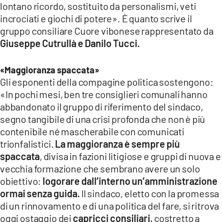
lontano ricordo, sostituito da personalismi, veti
LACITYMAG.IT
incrociati e giochi di potere». È quanto scrive il
gruppo consiliare Cuore vibonese rappresentato da
ILREGGINO.IT
Giuseppe Cutrullà e Danilo Tucci.
COSENZACHANNEL.IT
«Maggioranza spaccata»
ILVIBONESE.IT
Gli esponenti della compagine politica sostengono:
«In pochi mesi, ben tre consiglieri comunali hanno
CATANZAROCHANNEL.IT
abbandonato il gruppo di riferimento del sindaco,
segno tangibile di una crisi profonda che non è più
LACAPITALENEWS.IT
contenibile né mascherabile con comunicati
trionfalistici.
La maggioranza è sempre più
App
spaccata
, divisa in fazioni litigiose e gruppi di nuova e
ANDROID
vecchia formazione che sembrano avere un solo
obiettivo:
logorare dall’interno un’amministrazione
APPLE
ormai senza guida.
Il sindaco, eletto con la promessa
di un rinnovamento e di una politica del fare, si ritrova
oggi ostaggio dei
capricci consiliari,
costretto a