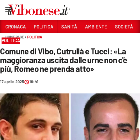
Vai
CRONACA
POLITICA
SANITÀ
AMBIENTE
SOCIETÀ
HOME PAGE
POLITICA
Sezioni
POLITICA
Comune di Vibo, Cutrullà e Tucci: «La
CRONACA
maggioranza uscita dalle urne non c'è
POLITICA
più, Romeo ne prenda atto»
SANITÀ
17 aprile 2025
16:41
AMBIENTE
SOCIETÀ
CULTURA
ECONOMIA E LAVORO