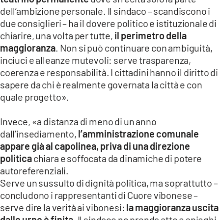
dell’ambizione personale. Il sindaco – scandiscono i
due consiglieri – ha il dovere politico e istituzionale di
chiarire, una volta per tutte,
il perimetro della
maggioranza
. Non si può continuare con ambiguità,
inciuci e alleanze mutevoli: serve trasparenza,
coerenza e responsabilità. I cittadini hanno il diritto di
sapere da chi è realmente governata la città e con
quale progetto».
Invece, «a distanza di meno di un anno
dall’insediamento,
l’amministrazione comunale
appare già al capolinea, priva di una direzione
politica
chiara e soffocata da dinamiche di potere
autoreferenziali.
Serve un sussulto di dignità politica, ma soprattutto –
concludono i rappresentanti di Cuore vibonese –
serve dire la verità ai vibonesi:
la maggioranza uscita
dalle urne è finita
. Il sindaco ne prenda atto e spieghi,