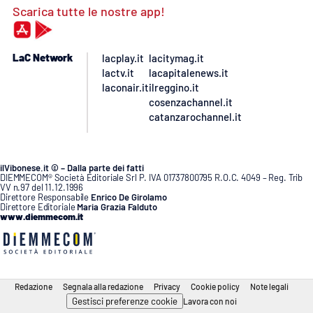
Scarica tutte le nostre app!
LaC Network
lacplay.it
lacitymag.it
lactv.it
lacapitalenews.it
laconair.it
ilreggino.it
cosenzachannel.it
catanzarochannel.it
ilVibonese.it © – Dalla parte dei fatti
DIEMMECOM® Società Editoriale Srl P. IVA 01737800795 R.O.C. 4049 – Reg. Trib
VV n.97 del 11.12.1996
Direttore Responsabile
Enrico De Girolamo
Direttore Editoriale
Maria Grazia Falduto
www.diemmecom.it
Redazione
Segnala alla redazione
Privacy
Cookie policy
Note legali
Gestisci preferenze cookie
Lavora con noi