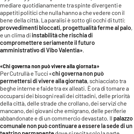
mediare quotidianamente tra spinte divergenti e
appetiti politici che nulla hanno a che vedere con il
bene della città. La paralisi è sotto gli occhi di tutti:
provvedimenti bloccati, progettualità ferme al palo
,
e un clima di
instabilità che rischia di
compromettere seriamente il futuro
amministrativo di Vibo Valentia»
.
«Chi governa non può vivere alla giornata»
Per Cutrullà e Tucci «
chi governa non può
permettersi di vivere alla giornata
, schiacciato tra
beghe interne e faide tra ex alleati. È ora di tornare a
occuparsi dei bisogni reali dei cittadini, delle priorità
della città, delle strade che crollano, dei servizi che
mancano, dei giovani che emigrano, delle periferie
abbandonate e di un commercio devastato. Il
palazzo
comunale non può continuare a essere la sede di un
teatrino permanente
dove si recita solo la parte