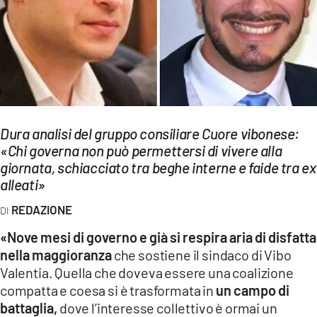
EVENTI
SPORT
Streaming
LAC TV
Dura analisi del gruppo consiliare Cuore vibonese:
LAC NETWORK
«Chi governa non può permettersi di vivere alla
giornata, schiacciato tra beghe interne e faide tra ex
LAC ONAIR
alleati»
LaC
REDAZIONE
Network
«Nove mesi di governo e già si respira aria di disfatta
LACPLAY.IT
nella maggioranza
che sostiene il sindaco di Vibo
Valentia. Quella che doveva essere una coalizione
LACTV.IT
compatta e coesa si è trasformata in
un campo di
LACONAIR.IT
battaglia,
dove l’interesse collettivo è ormai un