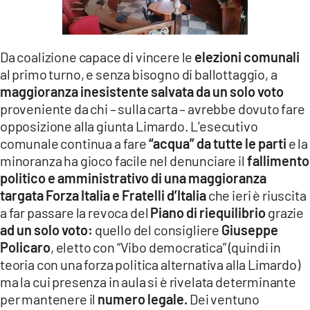
LACITYMAG.IT
ILREGGINO.IT
Da coalizione capace di vincere le
elezioni comunali
al primo turno, e senza bisogno di ballottaggio, a
COSENZACHANNEL.IT
maggioranza inesistente
salvata da un solo voto
ILVIBONESE.IT
proveniente da chi – sulla carta – avrebbe dovuto fare
opposizione alla giunta Limardo. L’esecutivo
CATANZAROCHANNEL.IT
comunale continua a fare
“acqua” da tutte le parti
e la
minoranza ha gioco facile nel denunciare il
fallimento
LACAPITALENEWS.IT
politico e amministrativo di una maggioranza
targata Forza Italia e Fratelli d’Italia
che ieri è riuscita
App
a far passare la revoca del
Piano di riequilibrio
grazie
ad un solo voto:
quello del consigliere
Giuseppe
ANDROID
Policaro
, eletto con “Vibo democratica” (quindi in
APPLE
teoria con una forza politica alternativa alla Limardo)
ma la cui presenza in aula si è rivelata determinante
per mantenere il
numero legale.
Dei ventuno