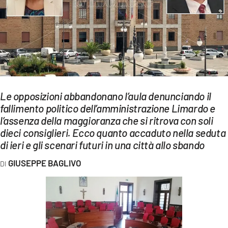
EVENTI
SPORT
Streaming
LAC TV
Le opposizioni abbandonano l’aula denunciando il
LAC NETWORK
fallimento politico dell’amministrazione Limardo e
l’assenza della maggioranza che si ritrova con soli
LAC ONAIR
dieci consiglieri. Ecco quanto accaduto nella seduta
di ieri e gli scenari futuri in una città allo sbando
LaC
Network
GIUSEPPE BAGLIVO
LACPLAY.IT
LACTV.IT
LACONAIR.IT