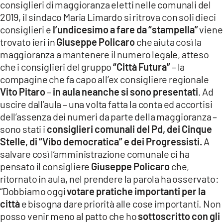
consiglieri di maggioranza eletti nelle comunali del
2019, il sindaco Maria Limardo si ritrova con soli dieci
consiglieri e
l’undicesimo a fare da “stampella”
viene
trovato ieri in
Giuseppe Policaro
che aiuta così la
maggioranza a mantenere il numero legale, atteso
che i consiglieri del gruppo
“Città Futura”
– la
compagine che fa capo all’ex consigliere regionale
Vito Pitaro
–
in aula neanche si sono presentati
. Ad
uscire dall’aula – una volta fatta la conta ed accortisi
dell’assenza dei numeri da parte della maggioranza –
sono stati i
consiglieri comunali del Pd, dei Cinque
Stelle, di “Vibo democratica” e dei Progressisti.
A
salvare così l’amministrazione comunale ci ha
pensato il consigliere
Giuseppe Policaro
che,
ritornato in aula, nel prendere la parola ha osservato:
“Dobbiamo oggi
votare pratiche importanti per la
città
e bisogna dare priorità alle cose importanti. Non
posso venir meno al patto che ho
sottoscritto con gli