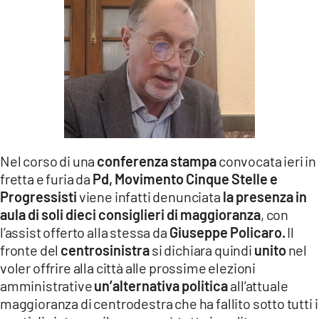
Nel corso di una
conferenza stampa
convocata ieri in
fretta e furia da
Pd, Movimento Cinque Stelle e
Progressisti
viene infatti denunciata
la presenza in
aula di soli dieci consiglieri di maggioranza
, con
l’assist offerto alla stessa da
Giuseppe Policaro.
Il
fronte del
centrosinistra
si dichiara quindi
unito
nel
voler offrire alla città alle prossime elezioni
amministrative
un’alternativa politica
all’attuale
maggioranza di centrodestra che ha fallito sotto tutti i