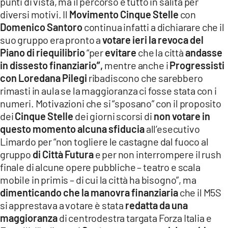
punti di vista, ma il percorso è tutto in salita per
diversi motivi. Il
Movimento Cinque Stelle
con
Domenico Santoro
continua infatti a dichiarare che il
suo gruppo era pronto a
votare ieri la revoca del
Piano di riequilibrio
“per
evitare
che la città
andasse
in dissesto finanziario”,
mentre anche i
Progressisti
con Loredana Pilegi
ribadiscono che sarebbero
rimasti in aula se la maggioranza ci fosse stata con i
numeri. Motivazioni che si “sposano” con il proposito
dei
Cinque Stelle
dei giorni scorsi di
non votare in
questo momento alcuna sfiducia
all’esecutivo
Limardo per “non togliere le castagne dal fuoco al
gruppo
di Città Futura
e per non interrompere il rush
finale di alcune opere pubbliche – teatro e scala
mobile in primis – di cui la città ha bisogno”, ma
dimenticando che la manovra finanziaria
che il M5S
si apprestava a votare è stata
redatta da una
maggioranza
di centrodestra targata Forza Italia e