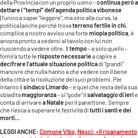
della Provincia con un proprio uomo –
continua però a
dettare i “tempi” dell’agenda politica vibonese
(l’unico a saper “leggere”, ma sino alla curva, la
politica) anche perché trova
terreno fertile in chi
,
complice a nostro avviso una forte
miopia politica
, è
ancora pronto a sedersi al tavolo con lui non
riuscendo a vedere oltre. Il
tempo
– e solo quello –
fornirà tutte le
risposte necessarie
a capire e
decifrare l’attuale situazione politica
di “grandi”
manovre che nulla hanno a che vedere con il bene
della città e la risoluzione dei suoi problemi. Per
intanto il
sindaco Limardo
– e quel che resta della sua
sbiadita
maggioranza
– si “gode” il
salvataggio di ieri
e
conta di arrivare
a Natale
per il panettone. Sempre
che riesca a superare le festività di
tutti i santi e dei
morti…
LEGGI ANCHE:
Comune Vibo, Nesci: «Il risanamento