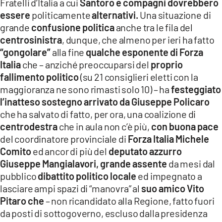
Fratelli d’Italia a cui
Santoro e compagni dovrebbero
essere
politicamente
alternativi.
Una situazione di
grande
confusione politica
anche tra le fila del
centrosinistra
, dunque, che almeno per ieri ha fatto
“gongolare”
alla fine
qualche esponente di Forza
Italia
che – anziché preoccuparsi del
proprio
fallimento politico
(su 21 consiglieri eletti con la
maggioranza ne sono rimasti solo 10) – ha
festeggiato
l’inatteso sostegno arrivato da Giuseppe Policaro
che ha salvato di fatto, per ora, una coalizione di
centrodestra
che in aula non c’è più,
con buona pace
del coordinatore provinciale di
Forza Italia Michele
Comito
ed ancor di più del
deputato azzurro
Giuseppe Mangialavori, grande assente
da mesi dal
pubblico
dibattito politico locale
ed impegnato a
lasciare ampi spazi di “manovra” al
suo amico Vito
Pitaro
che
– non ricandidato alla Regione, fatto fuori
da posti di sottogoverno, escluso dalla presidenza