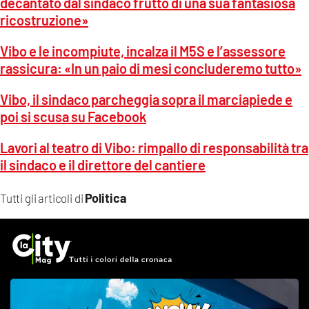
decantato dal sindaco frutto di una sua fantasiosa
ricostruzione»
Vibo e le incompiute, incalza il M5S e l’assessore
rassicura: «In un paio di mesi concluderemo tutto»
Vibo, il sindaco parcheggia sopra il marciapiede e
poi si scusa su Facebook
Lavori al teatro di Vibo: rimpallo di responsabilità tra
il sindaco e il direttore del cantiere
Politica
Tutti gli articoli di