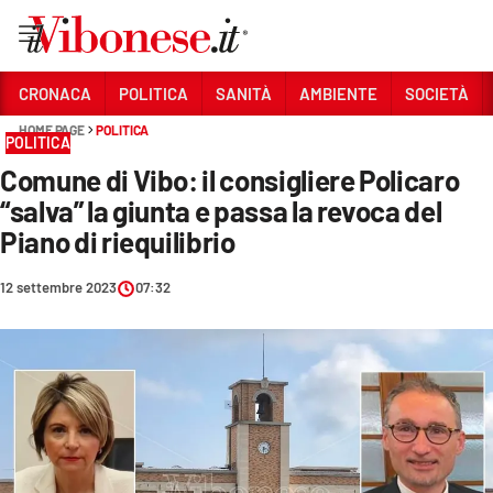
Vai
CRONACA
POLITICA
SANITÀ
AMBIENTE
SOCIETÀ
HOME PAGE
POLITICA
Sezioni
POLITICA
Comune di Vibo: il consigliere Policaro
CRONACA
“salva” la giunta e passa la revoca del
POLITICA
Piano di riequilibrio
SANITÀ
12 settembre 2023
07:32
AMBIENTE
SOCIETÀ
CULTURA
ECONOMIA E LAVORO