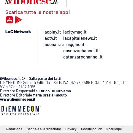
Scarica tutte le nostre app!
LaC Network
lacplay.it
lacitymag.it
lactv.it
lacapitalenews.it
laconair.it
ilreggino.it
cosenzachannel.it
catanzarochannel.it
ilVibonese.it © – Dalla parte dei fatti
DIEMMECOM® Società Editoriale Srl P. IVA 01737800795 R.O.C. 4049 – Reg. Trib
VV n.97 del 11.12.1996
Direttore Responsabile
Enrico De Girolamo
Direttore Editoriale
Maria Grazia Falduto
www.diemmecom.it
Redazione
Segnala alla redazione
Privacy
Cookie policy
Note legali