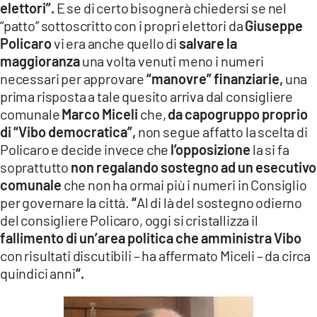
elettori”.
E se di certo bisognerà chiedersi se nel
“patto” sottoscritto con i propri elettori da
Giuseppe
Policaro
vi era anche quello di
salvare la
maggioranza
una volta venuti meno i numeri
necessari per approvare
“manovre” finanziarie,
una
prima risposta a tale quesito arriva dal consigliere
comunale
Marco Miceli
che,
da capogruppo proprio
di “Vibo democratica”,
non segue affatto la scelta di
Policaro e decide invece che
l’opposizione
la si fa
soprattutto
non regalando sostegno ad un esecutivo
comunale
che non ha ormai più i numeri in Consiglio
per governare la città.
“
Al di là del sostegno odierno
del consigliere Policaro, oggi si cristallizza il
fallimento di un’area politica che amministra Vibo
con risultati discutibili – ha affermato Miceli – da circa
quindici anni
“.