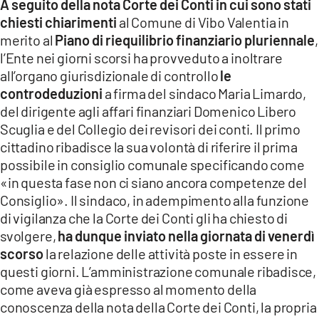
A seguito della nota Corte dei Conti in cui sono stati
LACITYMAG.IT
chiesti chiarimenti
al Comune di Vibo Valentia in
merito al
Piano di riequilibrio finanziario pluriennale
,
ILREGGINO.IT
l’Ente nei giorni scorsi ha provveduto a inoltrare
all’organo giurisdizionale di controllo
le
COSENZACHANNEL.IT
controdeduzioni
a firma del sindaco Maria Limardo,
del dirigente agli affari finanziari Domenico Libero
ILVIBONESE.IT
Scuglia e del Collegio dei revisori dei conti. Il primo
CATANZAROCHANNEL.IT
cittadino ribadisce la sua volontà di riferire il prima
possibile in consiglio comunale specificando come
LACAPITALENEWS.IT
«in questa fase non ci siano ancora competenze del
Consiglio». Il sindaco, in adempimento alla funzione
App
di vigilanza che la Corte dei Conti gli ha chiesto di
svolgere,
ha dunque inviato nella giornata di venerdì
ANDROID
scorso
la relazione delle attività poste in essere in
APPLE
questi giorni. L’amministrazione comunale ribadisce,
come aveva già espresso al momento della
conoscenza della nota della Corte dei Conti, la propria