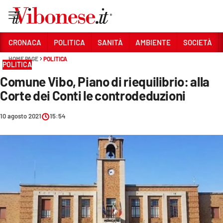
Vai
CRONACA
POLITICA
SANITÀ
AMBIENTE
SOCIETÀ
HOME PAGE
POLITICA
Sezioni
POLITICA
Comune Vibo, Piano di riequilibrio: alla
CRONACA
Corte dei Conti le controdeduzioni
POLITICA
10 agosto 2021
15:54
SANITÀ
AMBIENTE
SOCIETÀ
CULTURA
ECONOMIA E LAVORO