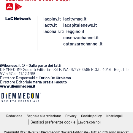
LaC Network
lacplay.it
lacitymag.it
lactv.it
lacapitalenews.it
laconair.it
ilreggino.it
cosenzachannel.it
catanzarochannel.it
ilVibonese.it © – Dalla parte dei fatti
DIEMMECOM® Società Editoriale Srl P. IVA 01737800795 R.O.C. 4049 – Reg. Trib
VV n.97 del 11.12.1996
Direttore Responsabile
Enrico De Girolamo
Direttore Editoriale
Maria Grazia Falduto
www.diemmecom.it
Redazione
Segnala alla redazione
Privacy
Cookie policy
Note legali
Gestisci preferenze cookie
Lavora con noi
Copyright © 2014-2026 Diemmecom Società Editoriale - Tutti i diritti sono riservati