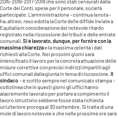
2015-2016-2017-2018 che sono stati censurati dalla
Corte dei Conti, spese per il personale, società
partecipate. L’amministrazione – continua la nota –
ha, altresì, reso edotta la Corte delle diffide inviate a
Equitalia in considerazione del notevole ritardo
registrato nella riscossione dei tributi e delle entrate
comunali.
Si è lavorato, dunque, per fornire con la
massima chiarezza
e la massima celerità i dati
richiesti alla Corte. Nei prossimi giorni sarà
intensificato il lavoro per la concreta attuazione delle
misure correttive con precisi indirizzi impartiti agli
uffici comunali dalla giunta in tema di riscossione.
Il
sindaco
– è scritto sempre nel comunicato stampa –
sottolinea che in questi giorni gli uffici hanno
alacremente lavorato per portare a compimento il
lavoro istruttorio sebbene fosse stata richiesta
un’ulteriore proroga al 30 settembre. Si tratta di una
mole di lavoro notevole e che nelle prossime ore sarà