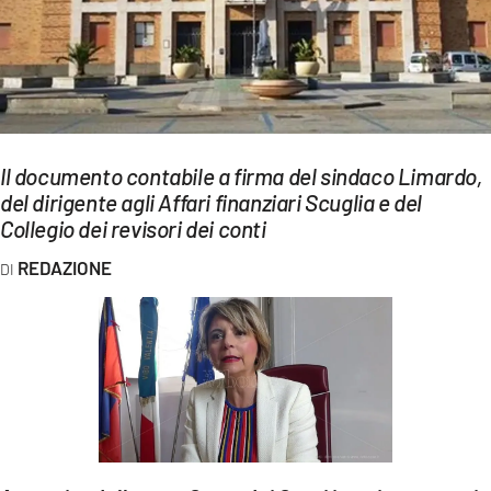
EVENTI
SPORT
Streaming
LAC TV
Il documento contabile a firma del sindaco Limardo,
del dirigente agli Affari finanziari Scuglia e del
LAC NETWORK
Collegio dei revisori dei conti
LAC ONAIR
REDAZIONE
LaC
Network
LACPLAY.IT
LACTV.IT
LACONAIR.IT