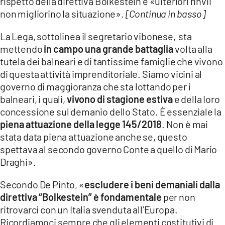
rispetto della direttiva Bolkestein e «ulteriori rinvii
non migliorino la situazione».
[Continua in basso]
La Lega, sottolinea il segretario vibonese, sta
mettendo
in campo una grande battaglia
volta alla
tutela dei balneari e di tantissime famiglie che vivono
di questa attività imprenditoriale. Siamo vicini al
governo di maggioranza che sta lottando per i
balneari, i quali,
vivono di stagione estiva
e della Ioro
concessione sul demanio dello Stato. È essenziale la
piena attuazione della legge 145/2018
. Non è mai
stata data piena attuazione anche se, questo
spettava al secondo governo Conte a quello di Mario
Draghi».
Secondo De Pinto, «
escludere i beni demaniali dalla
direttiva “Bolkestein” è fondamentale
per non
ritrovarci con un Italia svenduta all’Europa.
Ricordiamoci sempre che gli elementi costitutivi di