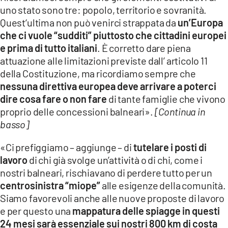
uno stato sono tre: popolo, territorio e sovranità.
Quest‘ultima non può venirci strappata da
un’Europa
che ci vuole “sudditi” piuttosto che cittadini europei
e prima di tutto italiani
. È corretto dare piena
attuazione alle limitazioni previste dall’ articolo 11
della Costituzione, ma ricordiamo sempre che
nessuna direttiva europea deve arrivare a poterci
dire cosa fare o non fare
di tante famiglie che vivono
proprio delle concessioni balneari».
[Continua in
basso]
«Ci prefiggiamo – aggiunge – di
tutelare i posti di
lavoro
di chi già svolge un’attività o di chi, come i
nostri balneari, rischiavano di perdere tutto per un
centrosinistra “miope”
alle esigenze della comunità.
Siamo favorevoli anche alle nuove proposte di lavoro
e per questo una
mappatura delle spiagge in questi
24 mesi sarà essenziale
sui nostri 800 km di costa