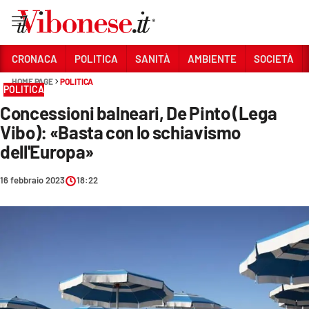
Vai
CRONACA
POLITICA
SANITÀ
AMBIENTE
SOCIETÀ
HOME PAGE
POLITICA
Sezioni
POLITICA
Concessioni balneari, De Pinto (Lega
CRONACA
Vibo): «Basta con lo schiavismo
POLITICA
dell'Europa»
SANITÀ
16 febbraio 2023
18:22
AMBIENTE
SOCIETÀ
CULTURA
ECONOMIA E LAVORO