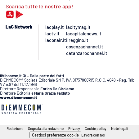
Scarica tutte le nostre app!
LaC Network
lacplay.it
lacitymag.it
lactv.it
lacapitalenews.it
laconair.it
ilreggino.it
cosenzachannel.it
catanzarochannel.it
ilVibonese.it © – Dalla parte dei fatti
DIEMMECOM® Società Editoriale Srl P. IVA 01737800795 R.O.C. 4049 – Reg. Trib
VV n.97 del 11.12.1996
Direttore Responsabile
Enrico De Girolamo
Direttore Editoriale
Maria Grazia Falduto
www.diemmecom.it
Redazione
Segnala alla redazione
Privacy
Cookie policy
Note legali
Gestisci preferenze cookie
Lavora con noi