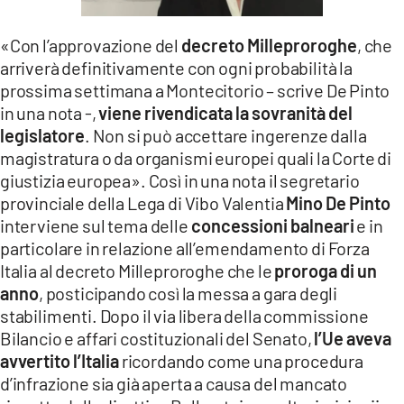
LACITYMAG.IT
«Con l’approvazione del
decreto Milleproroghe
, che
ILREGGINO.IT
arriverà definitivamente con ogni probabilità la
prossima settimana a Montecitorio – scrive De Pinto
COSENZACHANNEL.IT
in una nota -,
viene rivendicata la sovranità del
legislatore
. Non si può accettare ingerenze dalla
ILVIBONESE.IT
magistratura o da organismi europei quali la Corte di
CATANZAROCHANNEL.IT
giustizia europea». Così in una nota il segretario
provinciale della Lega di Vibo Valentia
Mino De Pinto
LACAPITALENEWS.IT
interviene sul tema delle
concessioni balneari
e in
particolare in relazione all’emendamento di Forza
Italia al decreto Milleproroghe che le
proroga di un
App
anno
, posticipando così la messa a gara degli
ANDROID
stabilimenti. Dopo il via libera della commissione
Bilancio e affari costituzionali del Senato,
l’Ue aveva
APPLE
avvertito l’Italia
ricordando come una procedura
d’infrazione sia già aperta a causa del mancato