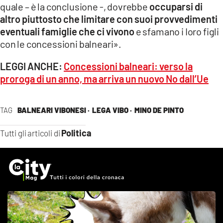
quale – è la conclusione -, dovrebbe
occuparsi di
altro piuttosto che limitare con suoi provvedimenti
eventuali famiglie che ci vivono
e sfamano i Ioro figli
con le concessioni balneari».
LEGGI ANCHE:
Concessioni balneari: verso la
proroga di un anno, ma arriva un nuovo No dall’Ue
TAG
BALNEARI VIBONESI ·
LEGA VIBO ·
MINO DE PINTO
Politica
Tutti gli articoli di