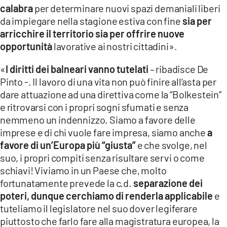
calabra
per determinare nuovi spazi demaniali liberi
da impiegare nella stagione estiva con fine
sia per
arricchire il territorio sia per offrire nuove
opportunità
lavorative ai nostri cittadini».
«
I diritti dei balneari vanno tutelati
– ribadisce De
Pinto -. Il lavoro di una vita non può finire all’asta per
dare attuazione ad una direttiva come la “Bolkestein”
e ritrovarsi con i propri sogni sfumati e senza
nemmeno un indennizzo. Siamo a favore delle
imprese e di chi vuole fare impresa, siamo anche
a
favore di un’Europa più “giusta”
e che svolge, nel
suo, i propri compiti senza risultare servi o come
schiavi! Viviamo in un Paese che, molto
fortunatamente prevede la c.d.
separazione dei
poteri, dunque cerchiamo di renderla applicabile
e
tuteliamo il legislatore nel suo dover legiferare
piuttosto che farlo fare alla magistratura europea, la