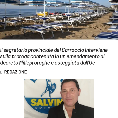
EVENTI
SPORT
Streaming
LAC TV
Il segretario provinciale del Carroccio interviene
LAC NETWORK
sulla proroga contenuta in un emendamento al
decreto Milleproroghe e osteggiata dall'Ue
LAC ONAIR
REDAZIONE
LaC
Network
LACPLAY.IT
LACTV.IT
LACONAIR.IT