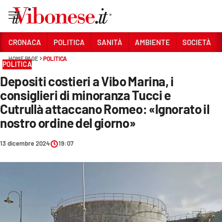
Vai
CRONACA
POLITICA
SANITÀ
AMBIENTE
SOCIETÀ
HOME PAGE
POLITICA
Sezioni
POLITICA
Depositi costieri a Vibo Marina, i
CRONACA
consiglieri di minoranza Tucci e
POLITICA
Cutrullà attaccano Romeo: «Ignorato il
nostro ordine del giorno»
SANITÀ
AMBIENTE
13 dicembre 2024
19:07
SOCIETÀ
CULTURA
ECONOMIA E LAVORO