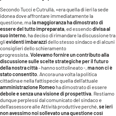
Secondo Tucci e Cutrullà, «era quella di ieri la sede
idonea dove affrontare immediatamente la
questione, ma
la maggioranza ha dimostrato di
essere del tutto impreparata
, ed essendo
divisa al
suo interno
, ha deciso di rimandare la discussione tra
gli
evidenti imbarazzi
dello stesso sindaco e di alcuni
consiglieri dello schieramento
progressista.
Volevamo fornire un contributo alla
discussione sulle scelte strategiche per il futuro
della nostra città
– hanno sottolineato -,
ma non ci è
stato consentito
. Ancora una volta la politica
cittadina e nella fattispecie quella dell’attuale
amministrazione Romeo
ha dimostrato di essere
debole e senza una visione di prospettiva
. Restiamo
dunque perplessi dal comunicato del sindaco e
dell’assessore alle Attività produttive perché,
se ieri
non avessimo noi sollevato una questione così