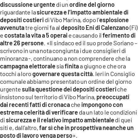
discussione urgente
di un
ordine del giorno
LACITYMAG.IT
riguardante la
sicurezza e l’impatto ambientale di
depositi costieri
di Vibo Marina, dopo l’
esplosione
ILREGGINO.IT
avvenuta
tre giorni fa al
deposito Eni di Calenzano
(Fi)
COSENZACHANNEL.IT
e
costata la vita a 5 operai
e causando il
ferimento di
altre 26 persone
. «Il sindaco ed il suo prode Soriano –
ILVIBONESE.IT
scrivono in una nota congiunta i due consiglieri di
minoranza -, continuano a non comprendere che la
CATANZAROCHANNEL.IT
campagna elettorale
sia
finita
a giugno e che ora
tocchi a loro
governare questa città
. Ieri in Consiglio
LACAPITALENEWS.IT
comunale abbiamo presentato un ordine del giorno
urgente
sulla questione dei depositi costieri
che
App
insistono sul territorio di Vibo Marina,
preoccupati
ANDROID
dai recenti fatti di cronaca
che
impongono con
estrema celerità di verificare
da un lato le condizioni
APPLE
di
sicurezza e il relativo impatto ambientale
di quei
siti e, dall’altro,
far sì che in prospettiva neanche un
posto di lavoro venga perso
».