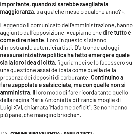
importante, quando si sarebbe svegliata la
maggioranza
, tra qualche mese o qualche anno?».
Leggendo il comunicato dell’amministrazione, hanno
aggiunto dall’opposizione, «capiamo che
dire tutto è
come dire niente
. Loro in questo si stanno
dimostrando autentici artisti. D’altronde ad oggi
nessuna iniziativa politica ha fatto emergere quale
sia la loro idea di città
, figuriamoci se lo facessero su
una questione assai delicata come quella della
presenza dei depositi di carburante.
Continuino a
fare zeppolate e salsicciate, ma con quelle non si
amministra
. Il loro modo di fare ricorda tanto quello
della regina Maria Antonietta di Francia moglie di
Luigi XVI, chiamata “Madame deficit”: Se non hanno
più pane, che mangino brioche».
TAG
COMUNE VIBO VALENTIA ·
DANILO TUCCI ·