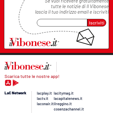
Se vuoi ricevere gratuitamente
tutte le notizie di
Il Vibonese
lascia il tuo indirizzo email e iscriviti
Iscriviti
Scarica tutte le nostre app!
LaC Network
lacplay.it
lacitymag.it
lactv.it
lacapitalenews.it
laconair.it
ilreggino.it
cosenzachannel.it