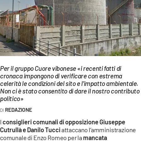
EVENTI
SPORT
Streaming
LAC TV
LAC NETWORK
Per il gruppo Cuore vibonese «i recenti fatti di
LAC ONAIR
cronaca impongono di verificare con estrema
celerità le condizioni del sito e l'impatto ambientale.
Non ci è stato consentito di dare il nostro contributo
LaC
politico»
Network
LACPLAY.IT
REDAZIONE
I
consiglieri comunali di opposizione Giuseppe
LACTV.IT
Cutrullà e Danilo Tucci
attaccano l’amministrazione
LACONAIR.IT
comunale di Enzo Romeo per la
mancata