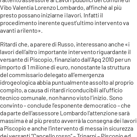
Vibo Valentia Lorenzo Lombardo, affinché al più
presto possano iniziarne i lavori. Infatti il
procedimento inerente quest’ultimo intervento va
avanti a rilento».
Ritardi che, a parere di Russo, interessano anche «i
lavori dell’altro importante intervento riguardante il
versante di Piscopio, finanziato dall’Apq 2010 per un
importo di 1 milione di euro, nonostante la struttura
del commissario delegato all’emergenza
idrogeologica abbia puntualmente assolto al proprio
compito, a causa di ritardi riconducibili all’ufficio
tecnico comunale, non hanno visto l’inizio. Sono
convinto – conclude l’esponente democratico – che
da parte dell’assessore Lombardo l’attenzione sarà
massima è al più presto avverrà la consegna dei lavori
a Piscopio e anche l’intervento di messa in sicurezza
dei versanti “Cancello rosso” – Triparni – Piscopio ed