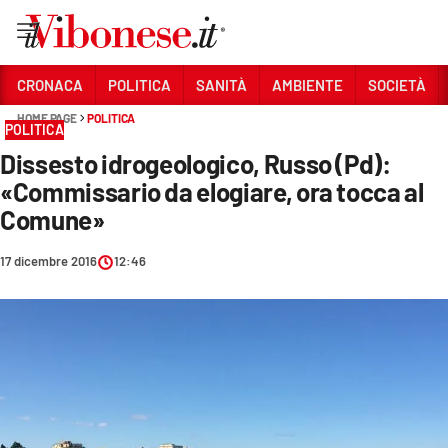
Vai
CRONACA
POLITICA
SANITÀ
AMBIENTE
SOCIETÀ
HOME PAGE
POLITICA
Sezioni
POLITICA
Dissesto idrogeologico, Russo (Pd):
CRONACA
«Commissario da elogiare, ora tocca al
POLITICA
Comune»
SANITÀ
17 dicembre 2016
12:46
AMBIENTE
SOCIETÀ
CULTURA
ECONOMIA E LAVORO