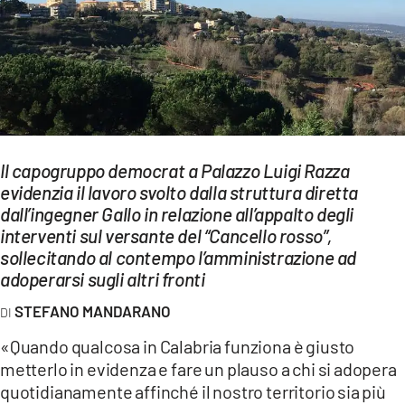
EVENTI
SPORT
Streaming
LAC TV
Il capogruppo democrat a Palazzo Luigi Razza
LAC NETWORK
evidenzia il lavoro svolto dalla struttura diretta
dall’ingegner Gallo in relazione all’appalto degli
LAC ONAIR
interventi sul versante del “Cancello rosso”,
sollecitando al contempo l’amministrazione ad
LaC
adoperarsi sugli altri fronti
Network
STEFANO MANDARANO
LACPLAY.IT
«Quando qualcosa in Calabria funziona è giusto
LACTV.IT
metterlo in evidenza e fare un plauso a chi si adopera
LACONAIR.IT
quotidianamente affinché il nostro territorio sia più