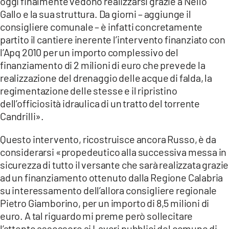
oggi finalmente vedono realizzarsi grazie a Nello
Gallo e la sua struttura. Da giorni – aggiunge il
consigliere comunale – è infatti concretamente
partito il cantiere inerente l’intervento finanziato con
l’Apq 2010 per un importo complessivo del
finanziamento di 2 milioni di euro che prevede la
realizzazione del drenaggio delle acque di falda, la
regimentazione delle stesse e il ripristino
dell’officiosità idraulica di un tratto del torrente
Candrilli».
Questo intervento, ricostruisce ancora Russo, è da
considerarsi «propedeutico alla successiva messa in
sicurezza di tutto il versante che sarà realizzata grazie
ad un finanziamento ottenuto dalla Regione Calabria
su interessamento dell’allora consigliere regionale
Pietro Giamborino, per un importo di 8,5 milioni di
euro. A tal riguardo mi preme però sollecitare
l’attento assessore ai Lavori pubblici del comune di