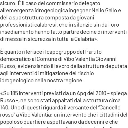
sicuro. È il caso del commissario delegato
LACITYMAG.IT
all’emergenza idrogeologica ingegner Nello Gallo e
della sua struttura composta da giovani
ILREGGINO.IT
professionisti calabresi, che in silenzio sin dal loro
insediamento hanno fatto partire decine di interventi
COSENZACHANNEL.IT
di messa in sicurezza in tutta la Calabria».
ILVIBONESE.IT
È quanto riferisce il capogruppo del Partito
CATANZAROCHANNEL.IT
democratico al Comune di Vibo Valentia Giovanni
Russo, evidenziando il lavoro della struttura deputata
LACAPITALENEWS.IT
agli interventi di mitigazione del rischio
idrogeologico nella nostra regione.
App
«Su 185 interventi previsti da un Apq del 2010 – spiega
ANDROID
Russo -, ne sono stati appaltati dalla struttura circa
140. Uno di questi riguarda il versante del “Cancello
APPLE
rosso” a Vibo Valentia: un intervento che i cittadini del
popoloso quartiere aspettavano da decenni e che