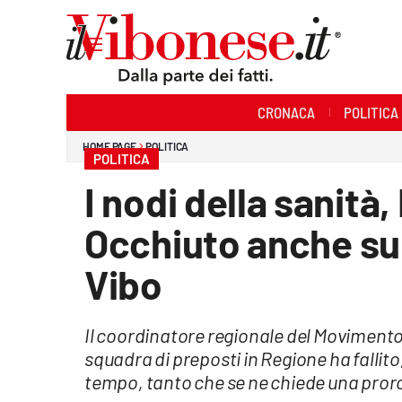
Sezioni
CRONACA
POLITICA
Cronaca
HOME PAGE
POLITICA
POLITICA
Politica
I nodi della sanità,
Sanità
Occhiuto anche su
Ambiente
Vibo
Società
Il coordinatore regionale del Movimento 
Cultura
squadra di preposti in Regione ha fallito,
Economia e Lavoro
tempo, tanto che se ne chiede una proro