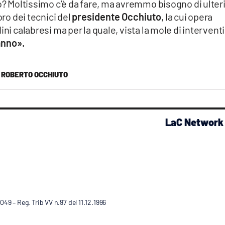
lo? Moltissimo c’è da fare, ma avremmo bisogno di ulteri
oro dei tecnici del
presidente Occhiuto
, la cui opera
ni calabresi ma per la quale, vista la mole di interventi
anno».
ROBERTO OCCHIUTO
LaC Network
9 – Reg. Trib VV n.97 del 11.12.1996