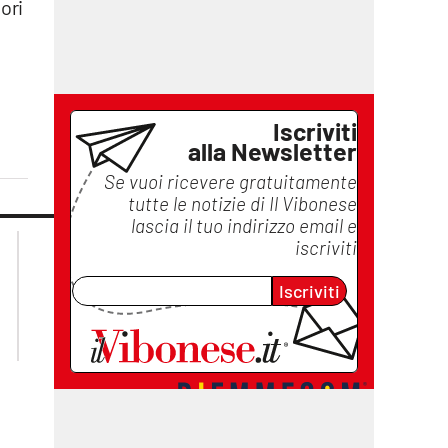
ori
Iscriviti
alla Newsletter
Se vuoi ricevere gratuitamente
tutte le notizie di
Il Vibonese
lascia il tuo indirizzo email e
lacplay.it
lacitymag.it
iscriviti
lactv.it
lacapitalenews.it
laconair.it
ilreggino.it
Iscriviti
cosenzachannel.it
catanzarochannel.it