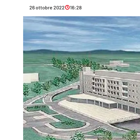
Eventi
26 ottobre 2022
16:28
Sport
Streaming
LaC TV
Lac Network
LaC OnAir
LaC
Network
lacplay.it
lactv.it