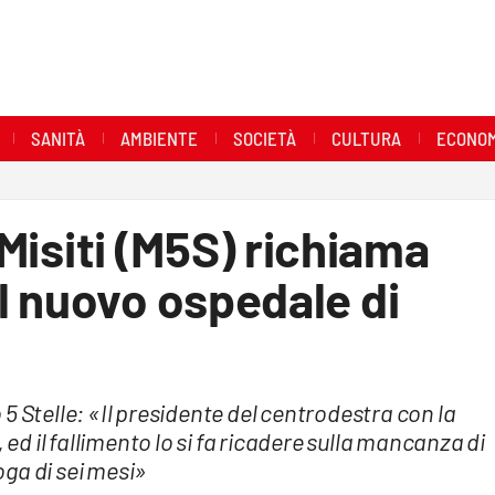
SANITÀ
AMBIENTE
SOCIETÀ
CULTURA
ECONOM
 Misiti (M5S) richiama
l nuovo ospedale di
5 Stelle: «Il presidente del centrodestra con la
 ed il fallimento lo si fa ricadere sulla mancanza di
ga di sei mesi»