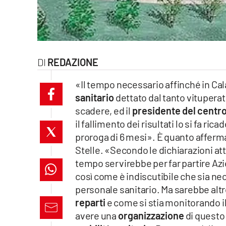
laconair.it
lacitymag.it
REDAZIONE
ilreggino.it
«Il tempo necessario affinché in Cal
cosenzachannel.it
sanitario
dettato dal tanto vitupera
scadere, ed il
presidente del centr
ilvibonese.it
il fallimento dei risultati lo si fa r
catanzarochannel.it
proroga di 6 mesi». È quanto affer
Stelle. «Secondo le dichiarazioni att
lacapitalenews.it
tempo servirebbe per far partire Azi
così come è indiscutibile che sia n
personale sanitario. Ma sarebbe al
App
reparti
e come si stia monitorando il
Android
avere una
organizzazione
di questo