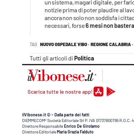
un sistema, magari digitale, per far
notizie prima di poter plaudire al lav
ancora non solo non soddisfa i cittadi
necessari, forse
6 mesi non baster
TAG
NUOVO OSPEDALE VIBO ·
REGIONE CALABRIA ·
Tutti gli articoli di
Politica
Scarica tutte le nostre app!
ilVibonese.it © – Dalla parte dei fatti
DIEMMECOM® Società Editoriale Srl P. IVA 01737800795 R.O.C. 404
Direttore Responsabile
Enrico De Girolamo
Direttore Editoriale
Maria Grazia Falduto