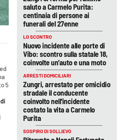
saluto a Carmelo Purita:
centinaia di persone ai
funerali del 27enne
LO SCONTRO
Nuovo incidente alle porte di
Vibo: scontro sulla statale 18,
coinvolte un’auto e una moto
 ed
ARRESTI DOMICILIARI
na
Zungri, arrestato per omicidio
o 5
stradale il conducente
coinvolto nell'incidente
di
costato la vita a Carmelo
Purita
i
SOSPIRO DI SOLLIEVO
Ritrovato a Napoli Fortunato