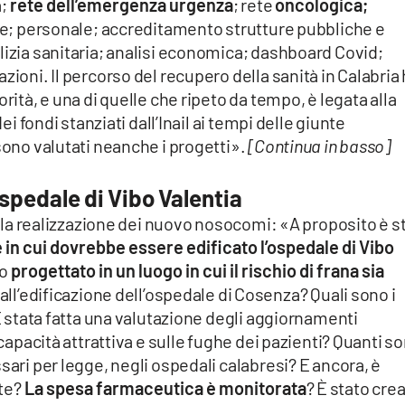
a;
rete dell’emergenza urgenza
; rete
oncologica;
ale; personale; accreditamento strutture pubbliche e
lizia sanitaria; analisi economica; dashboard Covid;
zioni. Il percorso del recupero della sanità in Calabria
rità, e una di quelle che ripeto da tempo, è legata alla
dei fondi stanziati dall’Inail ai tempi delle giunte
sono valutati neanche i progetti».
[Continua in basso]
 ospedale di Vibo Valentia
sulla realizzazione dei nuovo nosocomi: «A proposito è s
e in cui dovrebbe essere edificato l’ospedale di Vibo
to
progettato in un luogo in cui il rischio di frana sia
 all’edificazione dell’ospedale di Cosenza? Quali sono i
 È stata fatta una valutazione degli aggiornamenti
 capacità attrattiva e sulle fughe dei pazienti? Quanti so
sari per legge, negli ospedali calabresi? E ancora, è
nte?
La spesa farmaceutica è monitorata
? È stato cre