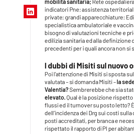
mobilità sanitaria;
Rete ospedalier
Apple
indicatori Pne; assistenza territori
private; grandi apparecchiature; Edi
specialistica ambulatoriale e vaccina
bisogno di valutazioni tecniche e prio
Vai
edilizia sanitaria ed alla definizione 
precedenti per i quali ancora non si 
I dubbi di Misiti sul nuovo
Poi l’attenzione di Misiti si sposta 
valutata – si domanda Misiti –
la sed
Valentia?
Sembrerebbe che sia sta
elevato.
Qual è la posizione rispetto
flussi ed il turnover su posto letto?
dell’incidenza dei Drg sui costi sulla
posti accreditati, per branca e neces
rispettato il rapporto di Pl per abita