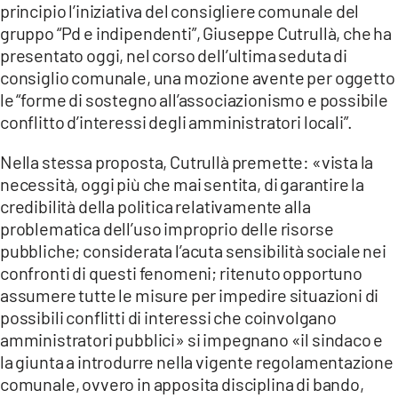
principio l’iniziativa del consigliere comunale del
LACITYMAG.IT
gruppo “Pd e indipendenti”, Giuseppe Cutrullà, che ha
presentato oggi, nel corso dell’ultima seduta di
ILREGGINO.IT
consiglio comunale, una mozione avente per oggetto
le “forme di sostegno all’associazionismo e possibile
COSENZACHANNEL.IT
conflitto d’interessi degli amministratori locali”.
ILVIBONESE.IT
Nella stessa proposta, Cutrullà premette: «vista la
CATANZAROCHANNEL.IT
necessità, oggi più che mai sentita, di garantire la
credibilità della politica relativamente alla
LACAPITALENEWS.IT
problematica dell’uso improprio delle risorse
pubbliche; considerata l’acuta sensibilità sociale nei
App
confronti di questi fenomeni; ritenuto opportuno
assumere tutte le misure per impedire situazioni di
ANDROID
possibili conflitti di interessi che coinvolgano
APPLE
amministratori pubblici» si impegnano «il sindaco e
la giunta a introdurre nella vigente regolamentazione
comunale, ovvero in apposita disciplina di bando,