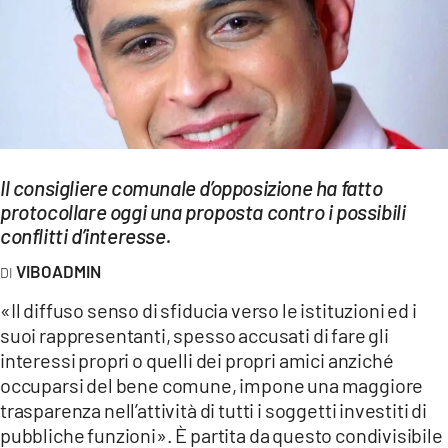
EVENTI
SPORT
Streaming
LAC TV
Il consigliere comunale d’opposizione ha fatto
LAC NETWORK
protocollare oggi una proposta contro i possibili
conflitti d’interesse.
LAC ONAIR
VIBOADMIN
LaC
«Il diffuso senso di sfiducia verso le istituzioni ed i
Network
suoi rappresentanti, spesso accusati di fare gli
LACPLAY.IT
interessi propri o quelli dei propri amici anziché
occuparsi del bene comune, impone una maggiore
LACTV.IT
trasparenza nell’attività di tutti i soggetti investiti di
LACONAIR.IT
pubbliche funzioni». È partita da questo condivisibile