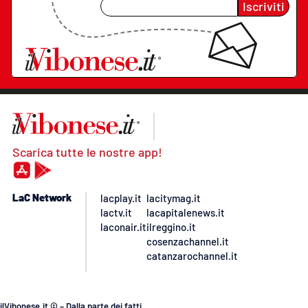
Iscriviti
Scarica tutte le nostre app!
LaC Network
lacplay.it
lacitymag.it
lactv.it
lacapitalenews.it
laconair.it
ilreggino.it
cosenzachannel.it
catanzarochannel.it
ilVibonese.it © – Dalla parte dei fatti