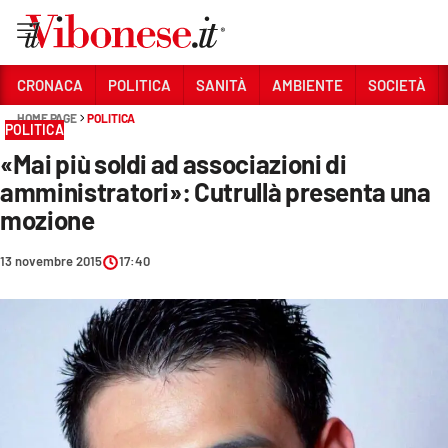
Vai
CRONACA
POLITICA
SANITÀ
AMBIENTE
SOCIETÀ
HOME PAGE
POLITICA
Sezioni
POLITICA
«Mai più soldi ad associazioni di
CRONACA
amministratori»: Cutrullà presenta una
POLITICA
mozione
SANITÀ
13 novembre 2015
17:40
AMBIENTE
SOCIETÀ
CULTURA
ECONOMIA E LAVORO