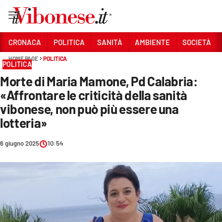
Vai
CRONACA
POLITICA
SANITÀ
AMBIENTE
SOCIETÀ
HOME PAGE
POLITICA
Sezioni
POLITICA
Morte di Maria Mamone, Pd Calabria:
CRONACA
«Affrontare le criticità della sanità
POLITICA
vibonese, non può più essere una
lotteria»
SANITÀ
AMBIENTE
6 giugno 2025
10:54
SOCIETÀ
CULTURA
ECONOMIA E LAVORO