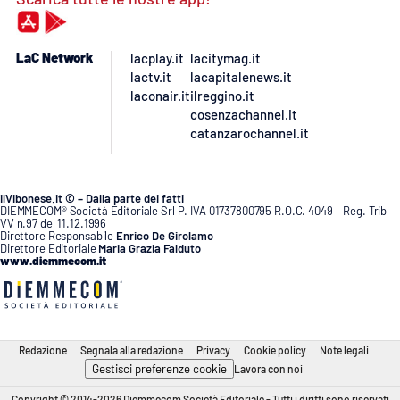
LaC Network
lacplay.it
lacitymag.it
lactv.it
lacapitalenews.it
laconair.it
ilreggino.it
cosenzachannel.it
catanzarochannel.it
ilVibonese.it © – Dalla parte dei fatti
DIEMMECOM® Società Editoriale Srl P. IVA 01737800795 R.O.C. 4049 – Reg. Trib
VV n.97 del 11.12.1996
Direttore Responsabile
Enrico De Girolamo
Direttore Editoriale
Maria Grazia Falduto
www.diemmecom.it
Redazione
Segnala alla redazione
Privacy
Cookie policy
Note legali
Gestisci preferenze cookie
Lavora con noi
Copyright © 2014-2026 Diemmecom Società Editoriale - Tutti i diritti sono riservati