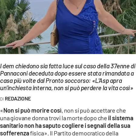
EVENTI
SPORT
Streaming
LAC TV
LAC NETWORK
I dem chiedono sia fatta luce sul caso della 37enne di
LAC ONAIR
Pannaconi deceduta dopo essere stata rimandata a
casa più volte dal Pronto soccorso: «L'Asp apra
un’inchiesta interna, non si può perdere la vita così»
LaC
Network
REDAZIONE
LACPLAY.IT
«
Non si può morire così
, non si può accettare che
una giovane donna trovi la morte dopo che
il sistema
LACTV.IT
sanitario non ha saputo cogliere i segnali della sua
LACONAIR.IT
sofferenza
fisica». Il Partito democratico della