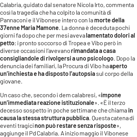
Calabria, guidato dal senatore Nicola Irto, commenta
LACITYMAG.IT
così la tragedia che ha colpito la comunità di
Pannaconi e il Vibonese intero con la
morte della
ILREGGINO.IT
37enne Maria Mamone
. La donna è deceduta pochi
COSENZACHANNEL.IT
giorni fa dopo che per mesi aveva
lamentato dolori al
petto
; i pronto soccorso di Tropea e Vibo però in
ILVIBONESE.IT
diverse occasioni l’avevano
rimandata a casa
consigliandole di rivolgersi a uno psicologo
. Dopo la
CATANZAROCHANNEL.IT
denuncia dei familiari, la Procura di Vibo ha
aperto
un’inchiesta e ha disposto l’autopsia
sul corpo della
LACAPITALENEWS.IT
giovane.
App
Un caso che, secondo i dem calabresi, «
impone
un’immediata reazione istituzionale
». «È il terzo
ANDROID
decesso sospetto in poche settimane che chiama
in
APPLE
causa la stessa struttura pubblica
. Questa catena di
eventi tragici
non può restare senza risposte
»,
aggiunge il Pd Calabria. A inizio maggio il Vibonese