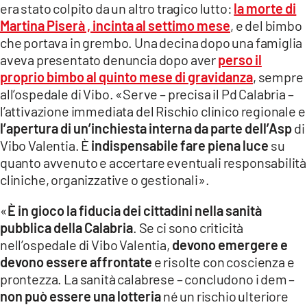
era stato colpito da un altro tragico lutto:
la morte di
Martina Piserà , incinta al settimo mese
, e del bimbo
che portava in grembo. Una decina dopo una famiglia
aveva presentato denuncia dopo aver
perso il
proprio bimbo al quinto mese di gravidanza
, sempre
all’ospedale di Vibo. «Serve – precisa il Pd Calabria –
l’attivazione immediata del Rischio clinico regionale e
l’apertura di un’inchiesta interna da parte dell’Asp
di
Vibo Valentia. È
indispensabile fare piena luce
su
quanto avvenuto e accertare eventuali responsabilità
cliniche, organizzative o gestionali».
«
È in gioco la fiducia dei cittadini nella sanità
pubblica della Calabria
. Se ci sono criticità
nell’ospedale di Vibo Valentia,
devono emergere e
devono essere affrontate
e risolte con coscienza e
prontezza. La sanità calabrese – concludono i dem –
non può essere una lotteria
né un rischio ulteriore