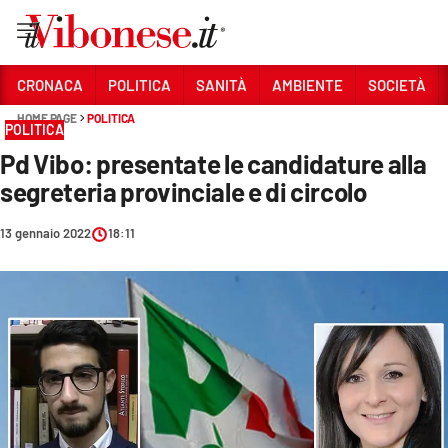
Vai
CRONACA
POLITICA
SANITÀ
AMBIENTE
SOCIETÀ
HOME PAGE
POLITICA
Sezioni
POLITICA
Pd Vibo: presentate le candidature alla
CRONACA
segreteria provinciale e di circolo
POLITICA
13 gennaio 2022
18:11
SANITÀ
AMBIENTE
SOCIETÀ
CULTURA
ECONOMIA E LAVORO