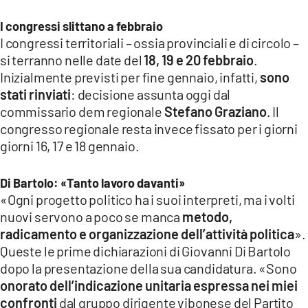
LACITYMAG.IT
I congressi slittano a febbraio
I congressi territoriali – ossia provinciali e di circolo –
ILREGGINO.IT
si terranno nelle date del
18, 19 e 20 febbraio
.
Inizialmente previsti per fine gennaio, infatti,
sono
COSENZACHANNEL.IT
stati rinviati
: decisione assunta oggi dal
ILVIBONESE.IT
commissario dem regionale
Stefano Graziano
. Il
congresso regionale resta invece fissato per i giorni
CATANZAROCHANNEL.IT
giorni 16, 17 e 18 gennaio.
LACAPITALENEWS.IT
Di Bartolo: «Tanto lavoro davanti»
«Ogni progetto politico ha i suoi interpreti, ma i volti
App
nuovi servono a poco se manca
metodo,
ANDROID
radicamento e organizzazione dell’attività politica
».
Queste le prime dichiarazioni di Giovanni Di Bartolo
APPLE
dopo la presentazione della sua candidatura. «Sono
onorato dell’indicazione unitaria espressa nei miei
confronti
dal gruppo dirigente vibonese del Partito