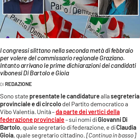
EVENTI
SPORT
Streaming
LAC TV
I congressi slittano nella seconda metà di febbraio
per volere del commissario regionale Graziano.
LAC NETWORK
Intanto arrivano le prime dichiarazioni dei candidati
vibonesi Di Bartolo e Gioia
LAC ONAIR
REDAZIONE
LaC
Sono state
presentate le candidature
alla
segreteria
Network
provinciale e di circolo
del Partito democratico a
LACPLAY.IT
Vibo Valentia. Unità –
da parte dei vertici della
federazione provinciale
– sui nomi di
Giovanni Di
LACTV.IT
Bartolo
, quale segretario di federazione, e di
Claudia
Gioia
, quale segretario cittadino.
[Continua in basso]
LACONAIR.IT