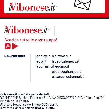
Scarica tutte le nostre app!
LaC Network
lacplay.it
lacitymag.it
lactv.it
lacapitalenews.it
laconair.it
ilreggino.it
cosenzachannel.it
catanzarochannel.it
ilVibonese.it © – Dalla parte dei fatti
DIEMMECOM® Società Editoriale Srl P. IVA 01737800795 R.O.C. 4049 – Reg. Trib
VV n.97 del 11.12.1996
Direttore Responsabile
Enrico De Girolamo
Direttore Editoriale
Maria Grazia Falduto