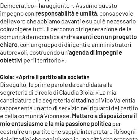
Democratico – ha aggiunto -. Assumo questo
impegno con
responsabilità e umiltà
, consapevole
del lavoro che abbiamo davanti e su cui è necessario
coinvolgere tutti. Il percorso di rigenerazione della
comunità democratica andrà
avanti con un progetto
chiaro
, con un gruppo di dirigenti e amministratori
autorevoli, costruendo un’
agenda di impegni e
obiettivi
per il territorio».
Gioia: «Aprire il partito alla società»
Di seguito, le prime parole da candidata alla
segreteria di circolo di Claudia Gioia: «La mia
candidatura alla segreteria cittadina di Vibo Valentia
rappresenta un atto di servizio nei riguardi del partito
e della comunità Vibonese.
Metterò a disposizione il
mio entusiasmo e la mia passione politica
per
costruire un partito che sappia interpretare i bisogni
dei cittadini che oggi vivono in una città che presenta