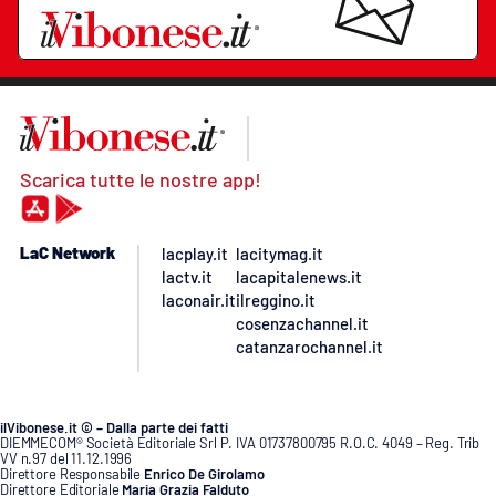
Scarica tutte le nostre app!
LaC Network
lacplay.it
lacitymag.it
lactv.it
lacapitalenews.it
laconair.it
ilreggino.it
cosenzachannel.it
catanzarochannel.it
ilVibonese.it © – Dalla parte dei fatti
DIEMMECOM® Società Editoriale Srl P. IVA 01737800795 R.O.C. 4049 – Reg. Trib
VV n.97 del 11.12.1996
Direttore Responsabile
Enrico De Girolamo
Direttore Editoriale
Maria Grazia Falduto