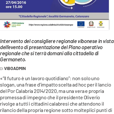
EVENTI
SPORT
Streaming
LAC TV
Intervento del consigliere regionale vibonese in vista
dell’evento di presentazione del Piano operativo
LAC NETWORK
regionale che si terrà domani alla cittadella di
Germaneto.
LAC ONAIR
VIBOADMIN
LaC
«“Il futuro è un lavoro quotidiano”: non solo uno
Network
slogan, una frase d’impatto scelta ad hoc per il lancio
LACPLAY.IT
del Por Calabria 2014/2020, ma una vera e propria
promessa di impegno che il presidente Oliverio
LACTV.IT
rivolge a tutti i cittadini calabresi che attendono il
rilancio della propria regione sotto molteplici punti di
LACONAIR.IT