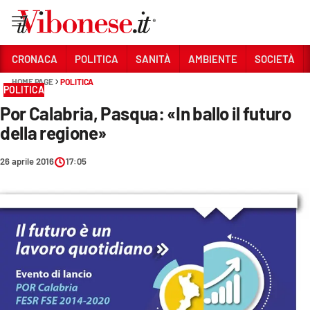
Vai
CRONACA
POLITICA
SANITÀ
AMBIENTE
SOCIETÀ
HOME PAGE
POLITICA
Sezioni
POLITICA
Por Calabria, Pasqua: «In ballo il futuro
CRONACA
della regione»
POLITICA
26 aprile 2016
17:05
SANITÀ
AMBIENTE
SOCIETÀ
CULTURA
ECONOMIA E LAVORO