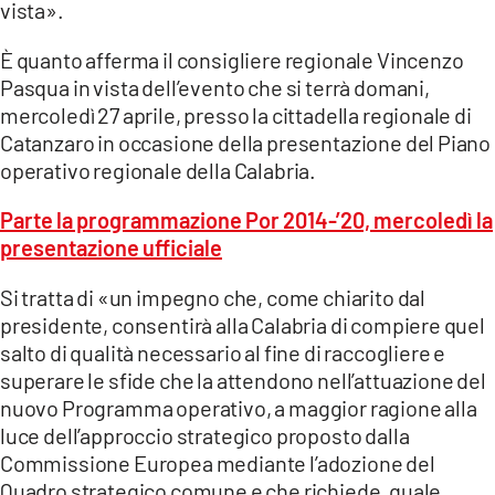
vista».
LACITYMAG.IT
È quanto afferma il consigliere regionale Vincenzo
ILREGGINO.IT
Pasqua in vista dell’evento che si terrà domani,
mercoledì 27 aprile, presso la cittadella regionale di
COSENZACHANNEL.IT
Catanzaro in occasione della presentazione del Piano
operativo regionale della Calabria.
ILVIBONESE.IT
Parte la programmazione Por 2014-’20, mercoledì la
CATANZAROCHANNEL.IT
presentazione ufficiale
LACAPITALENEWS.IT
Si tratta di «un impegno che, come chiarito dal
presidente, consentirà alla Calabria di compiere quel
App
salto di qualità necessario al fine di raccogliere e
ANDROID
superare le sfide che la attendono nell’attuazione del
nuovo Programma operativo, a maggior ragione alla
APPLE
luce dell’approccio strategico proposto dalla
Commissione Europea mediante l’adozione del
Quadro strategico comune e che richiede, quale