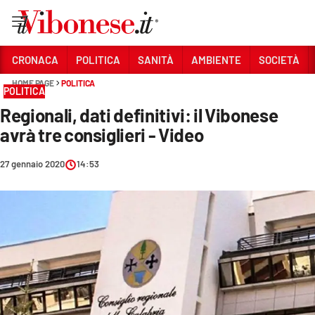
Vai
CRONACA
POLITICA
SANITÀ
AMBIENTE
SOCIETÀ
HOME PAGE
POLITICA
Sezioni
POLITICA
Regionali, dati definitivi: il Vibonese
CRONACA
avrà tre consiglieri - Video
POLITICA
27 gennaio 2020
14:53
SANITÀ
AMBIENTE
SOCIETÀ
CULTURA
ECONOMIA E LAVORO