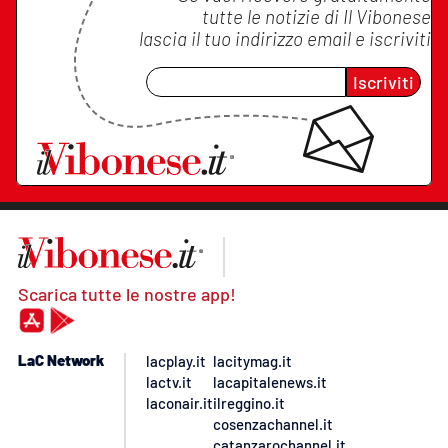
tutte le notizie di
Il Vibonese
lascia il tuo indirizzo email e iscriviti
Iscriviti
Scarica tutte le nostre app!
LaC Network
lacplay.it
lacitymag.it
lactv.it
lacapitalenews.it
laconair.it
ilreggino.it
cosenzachannel.it
catanzarochannel.it