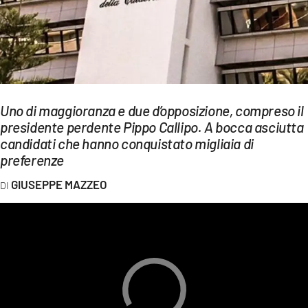
EVENTI
SPORT
Streaming
LAC TV
Uno di maggioranza e due d’opposizione, compreso il
presidente perdente Pippo Callipo. A bocca asciutta
LAC NETWORK
candidati che hanno conquistato migliaia di
preferenze
LAC ONAIR
GIUSEPPE MAZZEO
LaC
Network
LACPLAY.IT
LACTV.IT
LACONAIR.IT