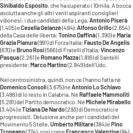
Sinibaldo Esposito
, che ha superato i 10mila. A bocca
asciutta anche gli altri venti aspiranti consiglieri
vibonesi: i due candidati della Lega,
Antonio Piserà
(1.405) e
Cesella Gelanzè
(494);
Alfonso Grillo
(2.654)
della Casa delle libertà;
Tonino Daffinà
(1.390) e
Maria
Grazia Pianura
(991) di Forza Italia;
Fausto De Angelis
(670) e
Bruno
Rosi
(566) di Fratelli d’Italia;
Vincenzo
Pasqua
(2.261) e
Romano Mazza
(1.816) di Santelli
presidente;
Marco Martino
(2.849) dell’Udc.
Nel centrosinistra, quindi, non ce l’hanno fatta né
Domenico Consoli
(3.675) né
Antonio Lo Schiavo
(3.486) di Io resto in Calabria. Né
Raffaele Mammoliti
(5.281) del Partito democratico. Né
Michele Mirabello
(3.404) e
Tiziana De
Nardo
(293) di Democratici e
progressisti. Delusione anche per i candidati del
Movimento 5 Stelle,
Umberto Militare
(384) e
Pino
Tropeano
(374), così come
Francesco Valenzise
(84)