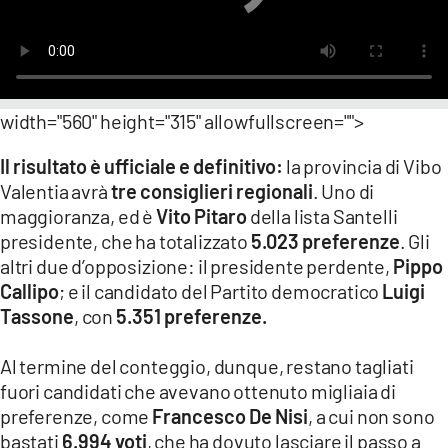
LACITYMAG.IT
ILREGGINO.IT
COSENZACHANNEL.IT
width="560" height="315" allowfullscreen="">
ILVIBONESE.IT
Il risultato è ufficiale e definitivo:
la provincia di Vibo
Valentia avrà
tre consiglieri regionali
. Uno di
CATANZAROCHANNEL.IT
maggioranza, ed è
Vito Pitaro
della lista Santelli
presidente, che ha totalizzato
5.023 preferenze
. Gli
LACAPITALENEWS.IT
altri due d’opposizione: il presidente perdente,
Pippo
Callipo
; e il candidato del Partito democratico
Luigi
App
Tassone
, con
5.351 preferenze.
ANDROID
Al termine del conteggio, dunque, restano tagliati
APPLE
fuori candidati che avevano ottenuto migliaia di
preferenze, come
Francesco De Nisi
, a cui non sono
bastati
6.994 voti
, che ha dovuto lasciare il passo a