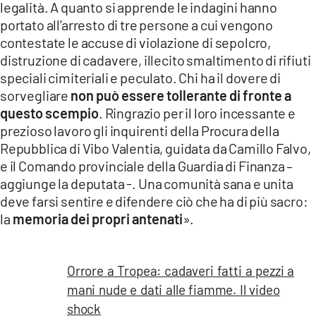
legalità. A quanto si apprende le indagini hanno
LACITYMAG.IT
portato all’arresto di tre persone a cui vengono
contestate le accuse di violazione di sepolcro,
ILREGGINO.IT
distruzione di cadavere, illecito smaltimento di rifiuti
speciali cimiteriali e peculato. Chi ha il dovere di
COSENZACHANNEL.IT
sorvegliare
non può essere tollerante di fronte a
ILVIBONESE.IT
questo scempio
. Ringrazio per il loro incessante e
prezioso lavoro gli inquirenti della Procura della
CATANZAROCHANNEL.IT
Repubblica di Vibo Valentia, guidata da Camillo Falvo,
e il Comando provinciale della Guardia di Finanza –
LACAPITALENEWS.IT
aggiunge la deputata -. Una comunità sana e unita
deve farsi sentire e difendere ciò che ha di più sacro:
App
la
memoria dei propri antenati
».
ANDROID
APPLE
Orrore a Tropea: cadaveri fatti a pezzi a
mani nude e dati alle fiamme. Il video
shock