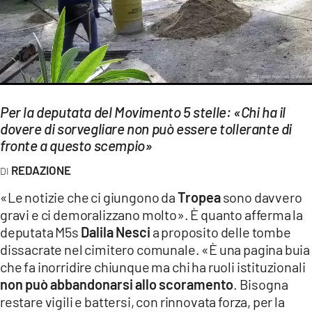
EVENTI
SPORT
Streaming
LAC TV
Per la deputata del Movimento 5 stelle: «Chi ha il
dovere di sorvegliare non può essere tollerante di
LAC NETWORK
fronte a questo scempio»
LAC ONAIR
REDAZIONE
«Le notizie che ci giungono da
Tropea
sono davvero
LaC
gravi e ci demoralizzano molto». È quanto afferma la
Network
deputata M5s
Dalila Nesci
a proposito delle tombe
LACPLAY.IT
dissacrate nel cimitero comunale. «È una pagina buia
che fa inorridire chiunque ma chi ha ruoli istituzionali
LACTV.IT
non può abbandonarsi allo scoramento
. Bisogna
LACONAIR.IT
restare vigili e battersi, con rinnovata forza, per la