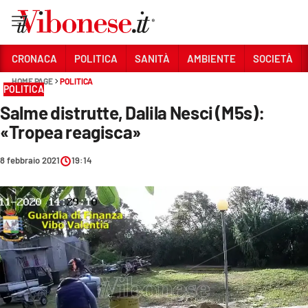
Vai
CRONACA
POLITICA
SANITÀ
AMBIENTE
SOCIETÀ
HOME PAGE
POLITICA
Sezioni
POLITICA
Salme distrutte, Dalila Nesci (M5s):
CRONACA
«Tropea reagisca»
POLITICA
8 febbraio 2021
19:14
SANITÀ
AMBIENTE
SOCIETÀ
CULTURA
ECONOMIA E LAVORO