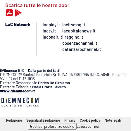
Scarica tutte le nostre app!
LaC Network
lacplay.it
lacitymag.it
lactv.it
lacapitalenews.it
laconair.it
ilreggino.it
cosenzachannel.it
catanzarochannel.it
ilVibonese.it © – Dalla parte dei fatti
DIEMMECOM® Società Editoriale Srl P. IVA 01737800795 R.O.C. 4049 – Reg. Trib
VV n.97 del 11.12.1996
Direttore Responsabile
Enrico De Girolamo
Direttore Editoriale
Maria Grazia Falduto
www.diemmecom.it
Redazione
Segnala alla redazione
Privacy
Cookie policy
Note legali
Gestisci preferenze cookie
Lavora con noi