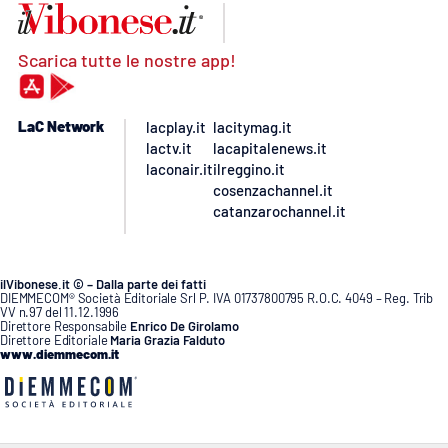
Scarica tutte le nostre app!
LaC Network
lacplay.it
lacitymag.it
lactv.it
lacapitalenews.it
laconair.it
ilreggino.it
cosenzachannel.it
catanzarochannel.it
ilVibonese.it © – Dalla parte dei fatti
DIEMMECOM® Società Editoriale Srl P. IVA 01737800795 R.O.C. 4049 – Reg. Trib
VV n.97 del 11.12.1996
Direttore Responsabile
Enrico De Girolamo
Direttore Editoriale
Maria Grazia Falduto
www.diemmecom.it