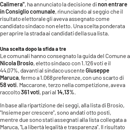
Calimera"
, ha annunciato la decisione di
non entrare
LACITYMAG.IT
in Consiglio comunale
, rinunciando al seggio che il
risultato elettorale gli aveva assegnato come
ILREGGINO.IT
candidato sindaco non eletto. Una scelta ponderata
COSENZACHANNEL.IT
per aprire la strada ai candidati della sua lista.
ILVIBONESE.IT
Una scelta dopo la sfida a tre
Le comunali hanno consegnato la guida del Comune a
CATANZAROCHANNEL.IT
Nicola Brosio
, eletto sindaco con 1.126 voti e il
LACAPITALENEWS.IT
44,07%, davanti al sindaco uscente
Giuseppe
Maruca
, fermo a 1.068 preferenze, con uno scarto di
58 voti
. Maccarone, terzo nella competizione, aveva
App
raccolto
361 voti
, pari al
14,13%
.
ANDROID
In base alla ripartizione dei seggi, alla lista di Brosio,
APPLE
"Insieme per crescere", sono andati otto posti,
mentre due sono stati assegnati alla lista collegata a
Maruca, "La libertà legalità e trasparenza". Il risultato