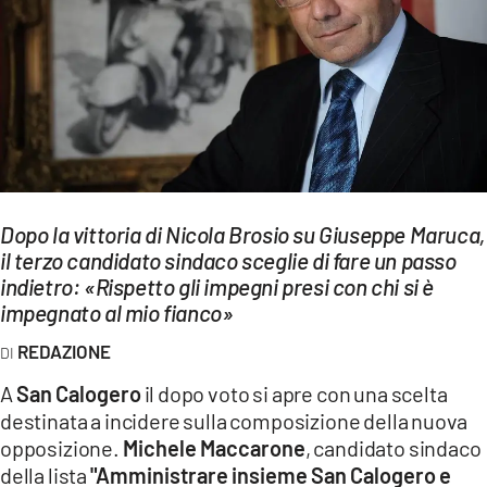
EVENTI
SPORT
Streaming
LAC TV
LAC NETWORK
Dopo la vittoria di Nicola Brosio su Giuseppe Maruca,
LAC ONAIR
il terzo candidato sindaco sceglie di fare un passo
indietro: «Rispetto gli impegni presi con chi si è
impegnato al mio fianco»
LaC
Network
REDAZIONE
LACPLAY.IT
A
San Calogero
il dopo voto si apre con una scelta
destinata a incidere sulla composizione della nuova
LACTV.IT
opposizione.
Michele Maccarone
, candidato sindaco
LACONAIR.IT
della lista
"Amministrare insieme San Calogero e