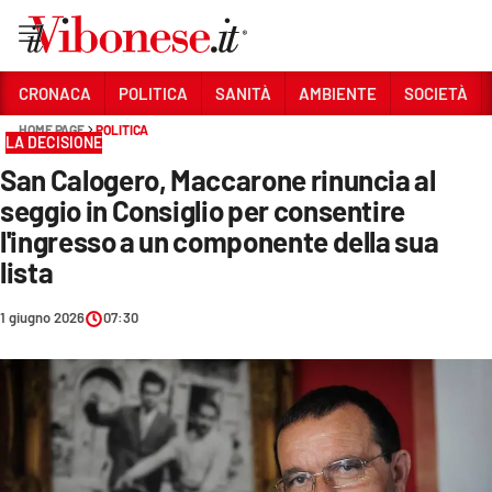
Vai
CRONACA
POLITICA
SANITÀ
AMBIENTE
SOCIETÀ
HOME PAGE
POLITICA
Sezioni
LA DECISIONE
San Calogero, Maccarone rinuncia al
CRONACA
seggio in Consiglio per consentire
POLITICA
l'ingresso a un componente della sua
lista
SANITÀ
AMBIENTE
1 giugno 2026
07:30
SOCIETÀ
CULTURA
ECONOMIA E LAVORO