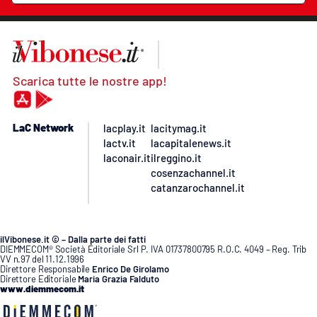
Scarica tutte le nostre app!
LaC Network
lacplay.it
lacitymag.it
lactv.it
lacapitalenews.it
laconair.it
ilreggino.it
cosenzachannel.it
catanzarochannel.it
ilVibonese.it © – Dalla parte dei fatti
DIEMMECOM® Società Editoriale Srl P. IVA 01737800795 R.O.C. 4049 – Reg. Trib
VV n.97 del 11.12.1996
Direttore Responsabile
Enrico De Girolamo
Direttore Editoriale
Maria Grazia Falduto
www.diemmecom.it