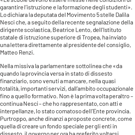
EVENTI
garantire l’istruzione e la formazione degli studenti».
Lo dichiara la deputata del Movimento 5 stelle Dalila
SPORT
Nesci che, a seguito della recente segnalazione della
dirigente scolastica, Beatrice Lento, dell’Istituto
Streaming
statale di istruzione superiore di Tropea, ha inviato
una lettera direttamente al presidente del consiglio,
LAC TV
Matteo Renzi.
LAC NETWORK
Nella missiva la parlamentare sottolinea che «da
LAC ONAIR
quando la provincia versa in stato di dissesto
finanziario, sono venuti a mancare, nella quasi
totalità, importanti servizi, dall’ambito occupazionale
LaC
Network
fino a quello formativo. Non è la prima volta peraltro –
continua Nesci – che ho rappresentato, con atti e
LACPLAY.IT
interpellanze, lo stato comatoso dell’Ente provincia.
LACTV.IT
Purtroppo, anche dinanzi a proposte concrete, come
quella di creare un fondo speciale per gli enti in
LACONAIR.IT
dissesto, il governo per ora ha preferito voltarsi