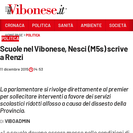
Vai
CRONACA
POLITICA
SANITÀ
AMBIENTE
SOCIETÀ
HOME PAGE
POLITICA
Sezioni
POLITICA
Scuole nel Vibonese, Nesci (M5s) scrive
CRONACA
a Renzi
POLITICA
11 dicembre 2015
14:53
SANITÀ
AMBIENTE
La parlamentare si rivolge direttamente al premier
per sollecitare interventi a favore dei servizi
SOCIETÀ
scolastici ridotti all’osso a causa del dissesto della
Provincia.
CULTURA
VIBOADMIN
ECONOMIA E LAVORO
«Le scuole devono essere messe nelle condizioni di