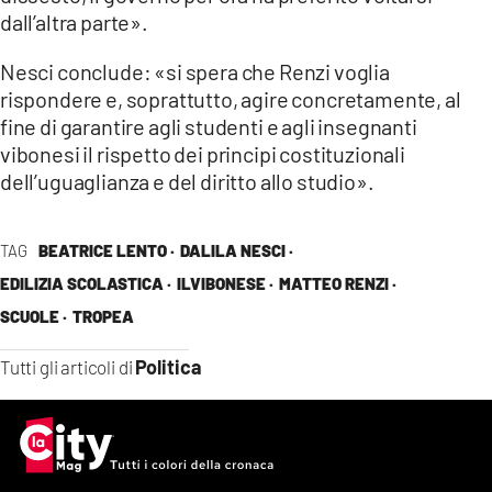
dall’altra parte».
LACITYMAG.IT
Nesci conclude: «si spera che Renzi voglia
ILREGGINO.IT
rispondere e, soprattutto, agire concretamente, al
COSENZACHANNEL.IT
fine di garantire agli studenti e agli insegnanti
vibonesi il rispetto dei principi costituzionali
ILVIBONESE.IT
dell’uguaglianza e del diritto allo studio».
CATANZAROCHANNEL.IT
TAG
BEATRICE LENTO ·
DALILA NESCI ·
LACAPITALENEWS.IT
EDILIZIA SCOLASTICA ·
ILVIBONESE ·
MATTEO RENZI ·
SCUOLE ·
TROPEA
App
ANDROID
Politica
Tutti gli articoli di
APPLE