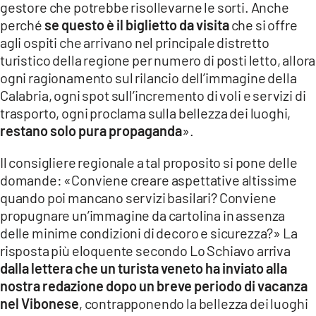
gestore che potrebbe risollevarne le sorti. Anche
perché
se questo è il biglietto da visita
che si offre
agli ospiti che arrivano nel principale distretto
turistico della regione per numero di posti letto, allora
ogni ragionamento sul rilancio dell’immagine della
Calabria, ogni spot sull’incremento di voli e servizi di
trasporto, ogni proclama sulla bellezza dei luoghi,
restano solo pura propaganda
».
Il consigliere regionale a tal proposito si pone delle
domande: «Conviene creare aspettative altissime
quando poi mancano servizi basilari? Conviene
propugnare un’immagine da cartolina in assenza
delle minime condizioni di decoro e sicurezza?» La
risposta più eloquente secondo Lo Schiavo arriva
dalla lettera che un turista veneto ha inviato alla
nostra redazione dopo un breve periodo di vacanza
nel Vibonese
, contrapponendo la bellezza dei luoghi