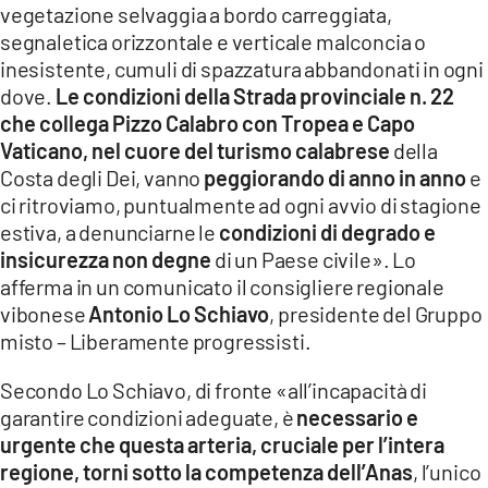
vegetazione selvaggia a bordo carreggiata,
LACITYMAG.IT
segnaletica orizzontale e verticale malconcia o
inesistente, cumuli di spazzatura abbandonati in ogni
ILREGGINO.IT
dove.
Le condizioni della Strada provinciale n. 22
che collega Pizzo Calabro con Tropea e Capo
COSENZACHANNEL.IT
Vaticano, nel cuore del turismo calabrese
della
ILVIBONESE.IT
Costa degli Dei, vanno
peggiorando di anno in anno
e
ci ritroviamo, puntualmente ad ogni avvio di stagione
CATANZAROCHANNEL.IT
estiva, a denunciarne le
condizioni di degrado e
insicurezza non degne
di un Paese civile». Lo
LACAPITALENEWS.IT
afferma in un comunicato il consigliere regionale
vibonese
Antonio Lo Schiavo
, presidente del Gruppo
App
misto – Liberamente progressisti.
ANDROID
Secondo Lo Schiavo, di fronte «all’incapacità di
APPLE
garantire condizioni adeguate, è
necessario e
urgente che questa arteria, cruciale per l’intera
regione, torni sotto la competenza dell’Anas
, l’unico