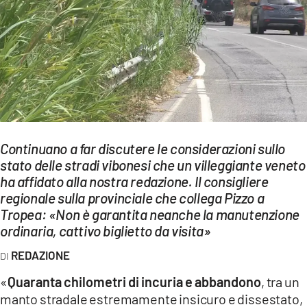
EVENTI
SPORT
Streaming
LAC TV
LAC NETWORK
Continuano a far discutere le considerazioni sullo
LAC ONAIR
stato delle stradi vibonesi che un villeggiante veneto
ha affidato alla nostra redazione. Il consigliere
regionale sulla provinciale che collega Pizzo a
LaC
Tropea: «Non è garantita neanche la manutenzione
Network
ordinaria, cattivo biglietto da visita»
LACPLAY.IT
REDAZIONE
LACTV.IT
«
Quaranta chilometri di incuria e abbandono
, tra un
LACONAIR.IT
manto stradale estremamente insicuro e dissestato,