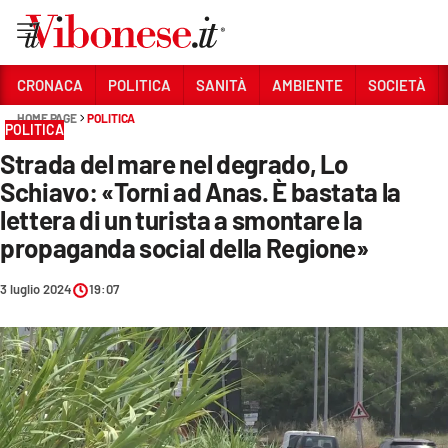
Vai
CRONACA
POLITICA
SANITÀ
AMBIENTE
SOCIETÀ
HOME PAGE
POLITICA
Sezioni
POLITICA
Strada del mare nel degrado, Lo
CRONACA
Schiavo: «Torni ad Anas. È bastata la
POLITICA
lettera di un turista a smontare la
propaganda social della Regione»
SANITÀ
AMBIENTE
3 luglio 2024
19:07
SOCIETÀ
CULTURA
ECONOMIA E LAVORO