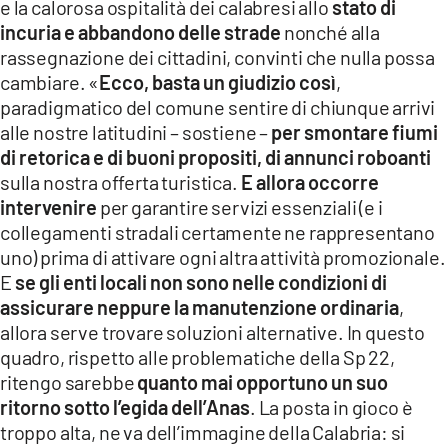
e la calorosa ospitalità dei calabresi allo
stato di
incuria e abbandono delle strade
nonché alla
rassegnazione dei cittadini, convinti che nulla possa
cambiare. «
Ecco, basta un giudizio così
,
paradigmatico del comune sentire di chiunque arrivi
alle nostre latitudini – sostiene –
per smontare fiumi
di retorica e di buoni propositi, di annunci roboanti
sulla nostra offerta turistica.
E allora occorre
intervenire
per garantire servizi essenziali (e i
collegamenti stradali certamente ne rappresentano
uno) prima di attivare ogni altra attività promozionale.
E
se gli enti locali non sono nelle condizioni di
assicurare neppure la manutenzione ordinaria
,
allora serve trovare soluzioni alternative. In questo
quadro, rispetto alle problematiche della Sp 22,
ritengo sarebbe
quanto mai opportuno un suo
ritorno sotto l’egida dell’Anas
. La posta in gioco è
troppo alta, ne va dell’immagine della Calabria: si