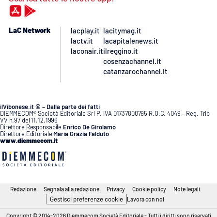
LaC Network
lacplay.it
lacitymag.it
lactv.it
lacapitalenews.it
laconair.it
ilreggino.it
cosenzachannel.it
catanzarochannel.it
ilVibonese.it © – Dalla parte dei fatti
DIEMMECOM® Società Editoriale Srl P. IVA 01737800795 R.O.C. 4049 – Reg. Trib
VV n.97 del 11.12.1996
Direttore Responsabile
Enrico De Girolamo
Direttore Editoriale
Maria Grazia Falduto
www.diemmecom.it
Redazione
Segnala alla redazione
Privacy
Cookie policy
Note legali
Gestisci preferenze cookie
Lavora con noi
Copyright © 2014-2026 Diemmecom Società Editoriale - Tutti i diritti sono riservati