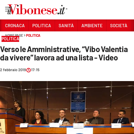
Vai
CRONACA
POLITICA
SANITÀ
AMBIENTE
SOCIETÀ
HOME PAGE
POLITICA
Sezioni
POLITICA
Verso le Amministrative, “Vibo Valentia
CRONACA
da vivere” lavora ad una lista - Video
POLITICA
2 febbraio 2019
17:15
SANITÀ
AMBIENTE
SOCIETÀ
CULTURA
ECONOMIA E LAVORO