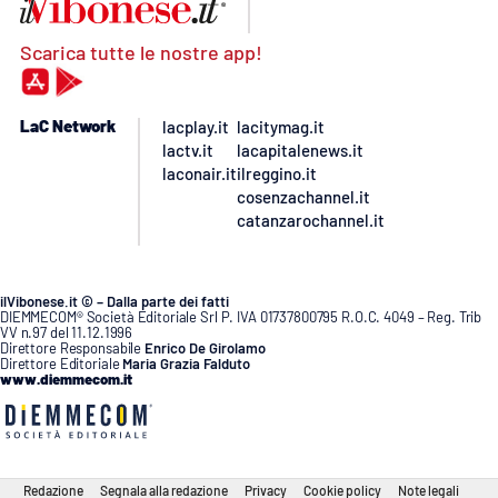
Scarica tutte le nostre app!
LaC Network
lacplay.it
lacitymag.it
lactv.it
lacapitalenews.it
laconair.it
ilreggino.it
cosenzachannel.it
catanzarochannel.it
ilVibonese.it © – Dalla parte dei fatti
DIEMMECOM® Società Editoriale Srl P. IVA 01737800795 R.O.C. 4049 – Reg. Trib
VV n.97 del 11.12.1996
Direttore Responsabile
Enrico De Girolamo
Direttore Editoriale
Maria Grazia Falduto
www.diemmecom.it
Redazione
Segnala alla redazione
Privacy
Cookie policy
Note legali