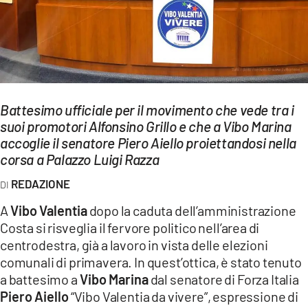
EVENTI
SPORT
Streaming
LAC TV
Battesimo ufficiale per il movimento che vede tra i
suoi promotori Alfonsino Grillo e che a Vibo Marina
LAC NETWORK
accoglie il senatore Piero Aiello proiettandosi nella
corsa a Palazzo Luigi Razza
LAC ONAIR
REDAZIONE
LaC
A
Vibo Valentia
dopo la caduta dell’amministrazione
Network
Costa si risveglia il fervore politico nell’area di
LACPLAY.IT
centrodestra, già a lavoro in vista delle elezioni
comunali di primavera. In quest’ottica, è stato tenuto
LACTV.IT
a battesimo a
Vibo Marina
dal senatore di Forza Italia
Piero Aiello
“Vibo Valentia da vivere”, espressione di
LACONAIR.IT