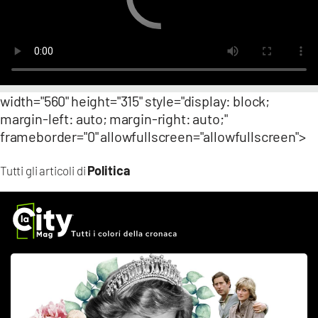
width="560" height="315" style="display: block;
margin-left: auto; margin-right: auto;"
frameborder="0" allowfullscreen="allowfullscreen">
Politica
Tutti gli articoli di