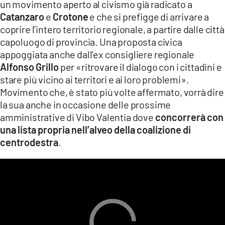
un movimento aperto al civismo già radicato a
LACITYMAG.IT
Catanzaro
e
Crotone
e che si prefigge di arrivare a
coprire l’intero territorio regionale, a partire dalle città
ILREGGINO.IT
capoluogo di provincia. Una proposta civica
appoggiata anche dall’ex consigliere regionale
COSENZACHANNEL.IT
Alfonso Grillo
per «ritrovare il dialogo con i cittadini e
ILVIBONESE.IT
stare più vicino ai territori e ai loro problemi».
Movimento che, è stato più volte affermato, vorrà dire
CATANZAROCHANNEL.IT
la sua anche in occasione delle prossime
amministrative di Vibo Valentia dove
concorrerà con
LACAPITALENEWS.IT
una lista propria nell’alveo della coalizione di
centrodestra
.
App
ANDROID
APPLE