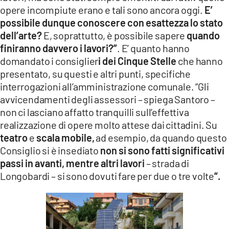
opere incompiute erano e tali sono ancora oggi.
E’
possibile dunque conoscere con esattezza lo stato
dell’arte?
E, soprattutto, è possibile sapere
quando
finiranno davvero i lavori?”
. E’ quanto hanno
domandato i consiglier
i dei Cinque Stelle
che hanno
presentato, su questi e altri punti, specifiche
interrogazioni all’amministrazione comunale. “Gli
avvicendamenti degli assessori – spiega Santoro –
non ci lasciano affatto tranquilli sull’effettiva
realizzazione di opere molto attese dai cittadini. Su
teatro
e
scala mobile,
ad esempio, da quando questo
Consiglio si è insediato
non si sono fatti significativi
passi in avanti, mentre altri lavori
– strada di
Longobardi – si sono dovuti fare per due o tre volte
“.