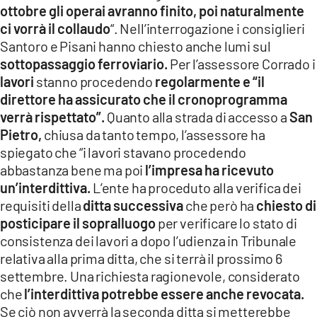
ottobre gli operai avranno finito, poi naturalmente
ci vorrà il collaudo
“. Nell’interrogazione i consiglieri
Santoro e Pisani hanno chiesto anche lumi sul
sottopassaggio ferroviario.
Per l’assessore Corrado i
lavori
stanno procedendo
regolarmente e “il
direttore ha assicurato che il cronoprogramma
verrà rispettato”.
Quanto alla strada di accesso a
San
Pietro,
chiusa da tanto tempo, l’assessore ha
spiegato che “i lavori stavano procedendo
abbastanza bene ma poi
l’impresa ha ricevuto
un’interdittiva.
L’ente ha proceduto alla verifica dei
requisiti della
ditta successiva
che però ha
chiesto di
posticipare il sopralluogo
per verificare lo stato di
consistenza dei lavori a dopo l’udienza in Tribunale
relativa alla prima ditta, che si terrà il prossimo 6
settembre. Una richiesta ragionevole, considerato
che
l’interdittiva potrebbe essere anche revocata.
Se ciò non avverrà la seconda ditta si metterebbe