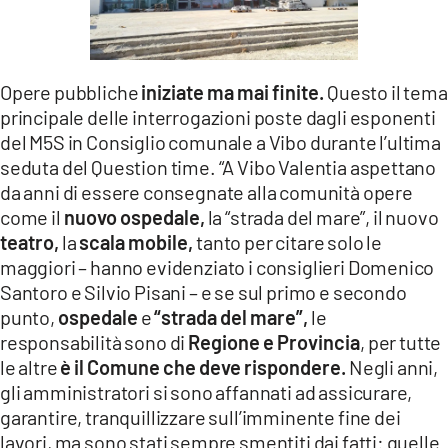
LACITYMAG.IT
ILREGGINO.IT
Opere pubbliche
iniziate ma mai finite.
Questo il tema
COSENZACHANNEL.IT
principale delle interrogazioni poste dagli esponenti
del M5S in Consiglio comunale a Vibo durante l’ultima
ILVIBONESE.IT
seduta del Question time. “A Vibo Valentia aspettano
da anni di essere consegnate alla comunità opere
CATANZAROCHANNEL.IT
come il
nuovo ospedale,
la “strada del mare”, il nuovo
teatro,
la
scala mobile,
tanto per citare solo le
LACAPITALENEWS.IT
maggiori – hanno evidenziato i consiglieri Domenico
Santoro e Silvio Pisani – e se sul primo e secondo
App
punto,
ospedale
e
“strada del mare”,
le
ANDROID
responsabilità sono di
Regione e Provincia
, per tutte
le altre
è
il Comune
che deve rispondere.
Negli anni,
APPLE
gli amministratori si sono affannati ad assicurare,
garantire, tranquillizzare sull’imminente fine dei
lavori, ma sono stati sempre smentiti dai fatti: quelle