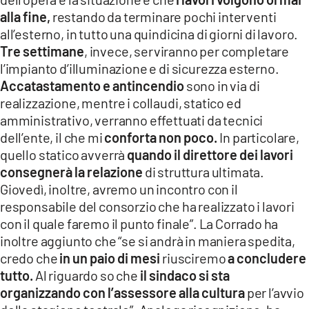
alla fine,
restando da terminare pochi interventi
all’esterno, in tutto una quindicina di giorni di lavoro.
Tre settimane
, invece, serviranno per completare
l’impianto d’illuminazione e di sicurezza esterno.
Accatastamento e antincendio
sono in via di
realizzazione, mentre i collaudi, statico ed
amministrativo, verranno effettuati da tecnici
dell’ente, il che mi
conforta non poco.
In particolare,
quello statico avverrà
quando il direttore dei lavori
consegnerà la relazione
di struttura ultimata.
Giovedì, inoltre, avremo un incontro con il
responsabile del consorzio che ha realizzato i lavori
con il quale faremo il punto finale”. La Corrado ha
inoltre aggiunto che “se si andrà in maniera spedita,
credo che
in un paio di mesi
riusciremo
a concludere
tutto.
Al riguardo so che
il sindaco si sta
organizzando con l’assessore alla cultura
per l’avvio