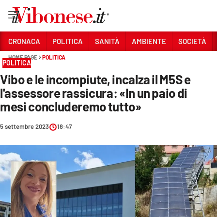
Vai
CRONACA
POLITICA
SANITÀ
AMBIENTE
SOCIETÀ
HOME PAGE
POLITICA
Sezioni
POLITICA
Vibo e le incompiute, incalza il M5S e
CRONACA
l'assessore rassicura: «In un paio di
POLITICA
mesi concluderemo tutto»
SANITÀ
5 settembre 2023
18:47
AMBIENTE
SOCIETÀ
CULTURA
ECONOMIA E LAVORO