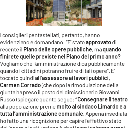
I consiglieri pentastellati, pertanto, hanno
evidenziano e domandano: “E’ stato
approvato
di
recente il
Piano delle opere pubbliche
, ma
quando
finirete quelle previste nel Piano del primo anno?
Vogliamo che l’amministrazione dica pubblicamente
quando i cittadini potranno fruire di tali opere”. E’
toccato quindi
all’assessore ai lavori pubblici,
Carmen Corrado
(che dopo la rimodulazione della
giunta ha preso il posto del dimissionario Giovanni
Russo) spiegare quanto segue:
“Consegnare il teatro
alla popolazione preme
molto al sindaco Limardo e a
tutta l’amministrazione comunale.
Appena insediata
ho fatto una ricognizione per capire l’effettivo stato
dell’opera e la situazione è che
i lavori volgono ormai