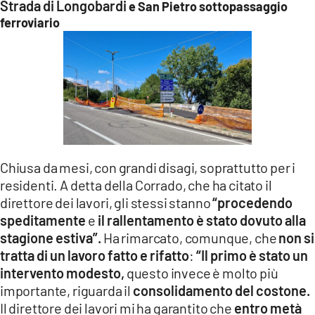
Strada di Longobardi
e San Pietro sottopassaggio
ferroviario
Chiusa da mesi, con grandi disagi, soprattutto per i
residenti. A detta della Corrado, che ha citato il
direttore dei lavori, gli stessi stanno
“procedendo
speditamente
e
il rallentamento è stato dovuto alla
stagione estiva”.
Ha rimarcato, comunque, che
non si
tratta di un lavoro fatto e rifatto
:
“Il primo è stato un
intervento modesto,
questo invece è molto più
importante, riguarda il
consolidamento del costone.
Il direttore dei lavori mi ha garantito che
entro metà