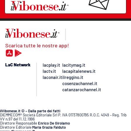
Scarica tutte le nostre app!
LaC Network
lacplay.it
lacitymag.it
lactv.it
lacapitalenews.it
laconair.it
ilreggino.it
cosenzachannel.it
catanzarochannel.it
ilVibonese.it © – Dalla parte dei fatti
DIEMMECOM® Società Editoriale Srl P. IVA 01737800795 R.O.C. 4049 – Reg. Trib
VV n.97 del 11.12.1996
Direttore Responsabile
Enrico De Girolamo
Direttore Editoriale
Maria Grazia Falduto