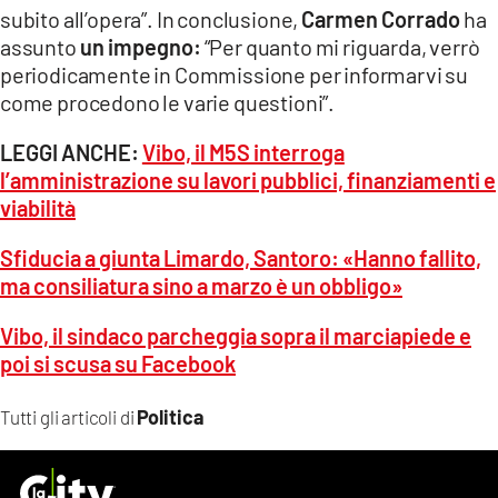
subito all’opera”. In conclusione,
Carmen Corrado
ha
assunto
un impegno:
“Per quanto mi riguarda, verrò
periodicamente in Commissione per informarvi su
come procedono le varie questioni”.
LEGGI ANCHE:
Vibo, il M5S interroga
l’amministrazione su lavori pubblici, finanziamenti e
viabilità
Sfiducia a giunta Limardo, Santoro: «Hanno fallito,
ma consiliatura sino a marzo è un obbligo»
Vibo, il sindaco parcheggia sopra il marciapiede e
poi si scusa su Facebook
Politica
Tutti gli articoli di