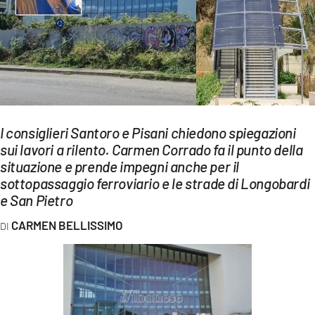
EVENTI
SPORT
Streaming
LAC TV
I consiglieri Santoro e Pisani chiedono spiegazioni
LAC NETWORK
sui lavori a rilento. Carmen Corrado fa il punto della
situazione e prende impegni anche per il
LAC ONAIR
sottopassaggio ferroviario e le strade di Longobardi
e San Pietro
LaC
Network
CARMEN BELLISSIMO
LACPLAY.IT
LACTV.IT
LACONAIR.IT