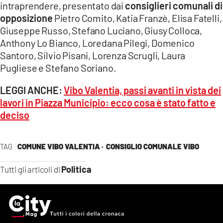
intraprendere, presentato dai
consiglieri comunali di
opposizione
Pietro Comito, Katia Franzè, Elisa Fatelli,
Giuseppe Russo, Stefano Luciano, Giusy Colloca,
Anthony Lo Bianco, Loredana Pilegi, Domenico
Santoro, Silvio Pisani, Lorenza Scrugli, Laura
Pugliese e Stefano Soriano.
LEGGI ANCHE:
Vibo Valentia, passi avanti in vista dei
lavori in Piazza Municipio: ecco cosa è stato fatto e
deciso
TAG
COMUNE VIBO VALENTIA ·
CONSIGLIO COMUNALE VIBO
Politica
Tutti gli articoli di