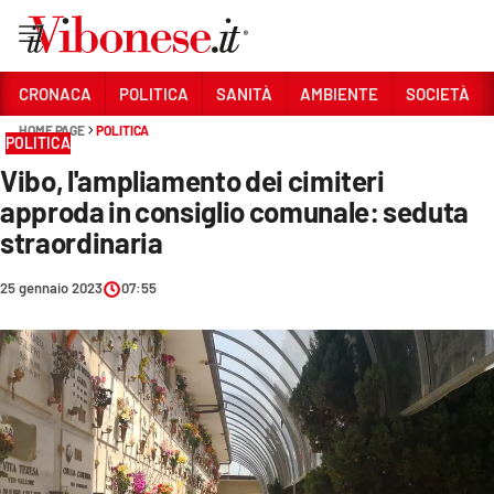
Vai
CRONACA
POLITICA
SANITÀ
AMBIENTE
SOCIETÀ
HOME PAGE
POLITICA
Sezioni
POLITICA
Vibo, l'ampliamento dei cimiteri
CRONACA
approda in consiglio comunale: seduta
POLITICA
straordinaria
SANITÀ
25 gennaio 2023
07:55
AMBIENTE
SOCIETÀ
CULTURA
ECONOMIA E LAVORO