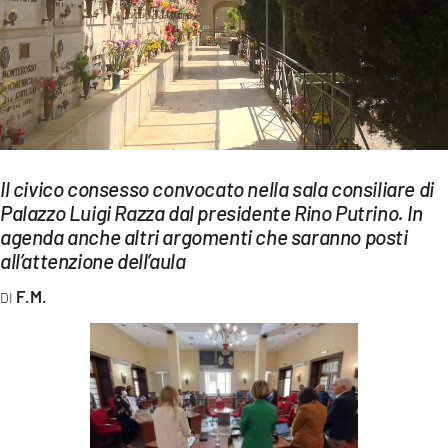
EVENTI
SPORT
Streaming
LAC TV
Il civico consesso convocato nella sala consiliare di
LAC NETWORK
Palazzo Luigi Razza dal presidente Rino Putrino. In
agenda anche altri argomenti che saranno posti
LAC ONAIR
all’attenzione dell’aula
LaC
F.M.
Network
LACPLAY.IT
LACTV.IT
LACONAIR.IT