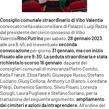
LACITYMAG.IT
ILREGGINO.IT
Consiglio comunale straordinario di Vibo Valentia
convocato nella sala consiliare di Palazzo Luigi Razza
COSENZACHANNEL.IT
dal presidente del civico consesso di Vibo
ILVIBONESE.IT
Valentia
Rino Putrino
per sabato,
28 gennaio 2023
,
alle ore 8:45, ed in eventuale
seconda
CATANZAROCHANNEL.IT
convocazione
per giorno
31 gennaio, ma con inizio
fissato alle ore 9:30. La seduta straordinaria è stata
LACAPITALENEWS.IT
richiesta lo scorso 16 gennaio
da parte dei
consiglieri comunali di minoranza Pietro Comito,
App
Katia Franzè, Elisa Fatelli, Giuseppe Russo, Stefano
Luciano, Giusy Colloca, Anthony Lo Bianco, Loredana
ANDROID
Pilegi, Domenico Santoro, Silvio Pisani, Lorenza
APPLE
Scrugli, Laura Pugliese e Stefano Soriano, per la
trattazione del seguente argomento:
ampliamento
dei cimiteri e azioni da intraprendere.
All’ordine del