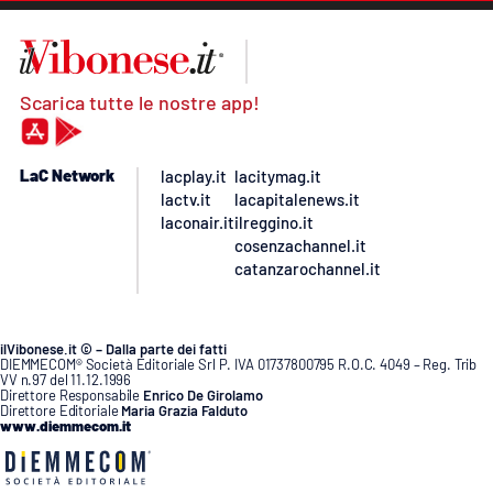
Scarica tutte le nostre app!
LaC Network
lacplay.it
lacitymag.it
lactv.it
lacapitalenews.it
laconair.it
ilreggino.it
cosenzachannel.it
catanzarochannel.it
ilVibonese.it © – Dalla parte dei fatti
DIEMMECOM® Società Editoriale Srl P. IVA 01737800795 R.O.C. 4049 – Reg. Trib
VV n.97 del 11.12.1996
Direttore Responsabile
Enrico De Girolamo
Direttore Editoriale
Maria Grazia Falduto
www.diemmecom.it