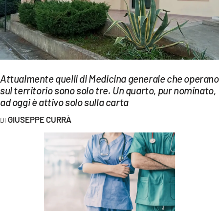
EVENTI
SPORT
Streaming
LAC TV
Attualmente quelli di Medicina generale che operano
sul territorio sono solo tre. Un quarto, pur nominato,
LAC NETWORK
ad oggi è attivo solo sulla carta
LAC ONAIR
GIUSEPPE CURRÀ
LaC
Network
LACPLAY.IT
LACTV.IT
LACONAIR.IT