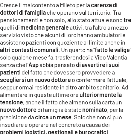
Cresce il malcontento a Mileto per la
carenza di
LACITYMAG.IT
dottori di famiglia
che operano sul territorio. Tra
pensionamenti e non solo, allo stato attuale sono
tre
ILREGGINO.IT
quelli di
medicina generale
attivi, tra l’altro a mezzo
COSENZACHANNEL.IT
servizio visto che alcuni di loro hanno ambulatori e
assistono pazienti con quoziente al limite anche in
ILVIBONESE.IT
altri contesti comunali
. Un quarto ha “
fatto le valige
”
solo qualche mese fa, trasferendosi a Vibo Valentia
CATANZAROCHANNEL.IT
senza che l’
Asp
abbia pensato
di avvertire i suoi
pazienti
del fatto che dovessero provvedere a
LACAPITALENEWS.IT
scegliersi un nuovo dottore
o confermare l’attuale,
seppur ormai residente in altro ambito sanitario. Ad
App
alimentare in queste ultime ore
ulteriormente la
ANDROID
tensione
, anche il fatto che almeno sulla carta un
nuovo dottore
di famiglia è stato
nominato
, per la
APPLE
precisione da
circa un mese
. Solo che non si può
insediare e operare nel concreto a causa dei
problemi logistici, gestionali e burocratici