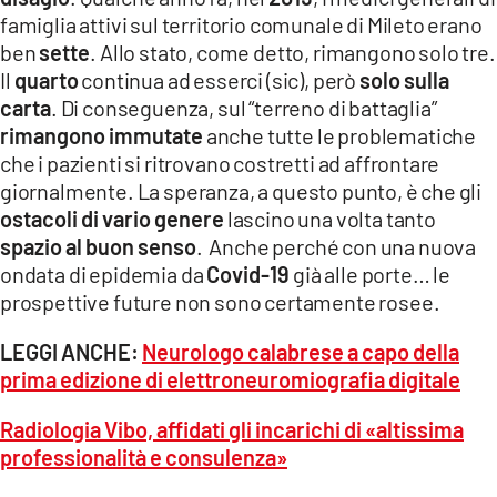
famiglia attivi sul territorio comunale di Mileto erano
ben
sette
. Allo stato, come detto, rimangono solo tre.
Il
quarto
continua ad esserci (sic), però
solo sulla
carta
. Di conseguenza, sul “terreno di battaglia”
rimangono immutate
anche tutte le problematiche
che i pazienti si ritrovano costretti ad affrontare
giornalmente. La speranza, a questo punto, è che gli
ostacoli di vario genere
lascino una volta tanto
spazio al buon senso
. Anche perché con una nuova
ondata di epidemia da
Covid-19
già alle porte… le
prospettive future non sono certamente rosee.
LEGGI ANCHE:
Neurologo calabrese a capo della
prima edizione di elettroneuromiografia digitale
Radiologia Vibo, affidati gli incarichi di «altissima
professionalità e consulenza»