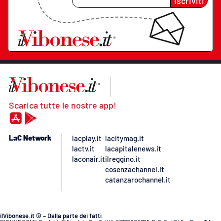
Iscriviti
Scarica tutte le nostre app!
LaC Network
lacplay.it
lacitymag.it
lactv.it
lacapitalenews.it
laconair.it
ilreggino.it
cosenzachannel.it
catanzarochannel.it
ilVibonese.it © – Dalla parte dei fatti