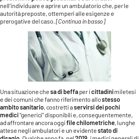
nell’individuare e aprire un ambulatorio che, per le
autorità preposte, ottemperi alle esigenze e
prerogative del caso.
[Continua in basso]
Una situazione che
sa di beffa
per i
cittadini
miletesi
e dei comuni che fanno riferimento allo
stesso
ambito sanitario
, costretti a
servirsi dei pochi
medici
“generici” disponibili e, conseguentemente,
ad affrontare ancora oggi
file chilometriche
, lunghe
attese negli ambulatori e un evidente
stato di
disagio
. Qualche anno fa, nel
2019
, i medici generali di