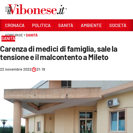
Vai
CRONACA
POLITICA
SANITÀ
AMBIENTE
SOCIETÀ
HOME PAGE
SANITÀ
Sezioni
SANITÀ
Carenza di medici di famiglia, sale la
CRONACA
tensione e il malcontento a Mileto
POLITICA
22 novembre 2022
21:19
SANITÀ
AMBIENTE
SOCIETÀ
CULTURA
ECONOMIA E LAVORO