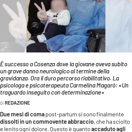
EVENTI
SPORT
Streaming
LAC TV
LAC NETWORK
È successo a Cosenza dove la giovane aveva subito
LAC ONAIR
un grave danno neurologico al termine della
gravidanza. Ora il duro percorso riabilitativo. La
psicologa e psicoterapeuta Carmelina Magarò: «Un
LaC
traguardo inseguito con determinazione»
Network
LACPLAY.IT
REDAZIONE
Due mesi di coma
post-partum si sono finalmente
LACTV.IT
dissolti in un commovente abbraccio
, che ha sciolto
LACONAIR.IT
e lenito ogni dolore. Questo è quanto
accaduto agli