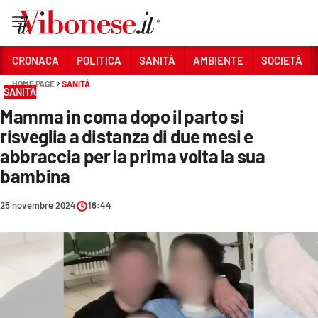
Vai
CRONACA
POLITICA
SANITÀ
AMBIENTE
SOCIETÀ
HOME PAGE
SANITÀ
Sezioni
SANITÀ
Mamma in coma dopo il parto si
CRONACA
risveglia a distanza di due mesi e
POLITICA
abbraccia per la prima volta la sua
bambina
SANITÀ
AMBIENTE
25 novembre 2024
16:44
SOCIETÀ
CULTURA
ECONOMIA E LAVORO