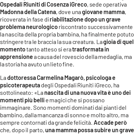
Ospedali Riuniti di Cosenza iGreco
, sede operativa
LACITYMAG.IT
Madonna della Catena
, dove una
giovane mamma
,
ricoverata in fase di
riabilitazione dopo un grave
ILREGGINO.IT
problema neurologico
riscontrato successivamente
COSENZACHANNEL.IT
la nascita della propria bambina, ha finalmente potuto
stringere tra le braccia la sua creatura. La
gioia di quel
ILVIBONESE.IT
momento
tanto atteso si era
trasformata in
apprensione
a causa del rovescio della medaglia, ma
CATANZAROCHANNEL.IT
la storia ha avuto un lieto fine.
LACAPITALENEWS.IT
La
dottoressa Carmelina Magarò, psicologa e
psicoterapeuta
degli Ospedali Riuniti iGreco, ha
App
sottolineato: «La
nascita di una nuova vita è uno dei
momenti più belli
e magici che si possano
ANDROID
immaginare. Sono momenti dominati dai pianti del
APPLE
bambino, dalla mancanza di sonno e molto altro, ma
sempre contornati da grande felicità.
Accade però
che, dopo il parto,
una mamma possa subire un grave