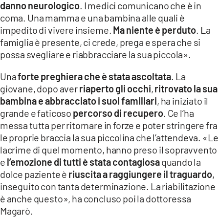
danno neurologico
. I medici comunicano che è in
coma. Una mamma e una bambina alle quali è
impedito di vivere insieme.
Ma niente è perduto
. La
famiglia è presente, ci crede, prega e spera che si
possa svegliare e riabbracciare la sua piccola».
Una
forte preghiera che è stata ascoltata
. La
giovane, dopo aver
riaperto gli occhi
,
ritrovato la sua
bambina e abbracciato i suoi familiari
, ha iniziato il
grande e faticoso
percorso di recupero
. Ce l’ha
messa tutta per ritornare in forze e poter stringere fra
le proprie braccia la sua piccolina che l’attendeva. «Le
lacrime di quel momento, hanno preso il sopravvento
e
l’emozione di tutti è stata contagiosa
quando la
dolce paziente è
riuscita a raggiungere il traguardo
,
inseguito con tanta determinazione. La riabilitazione
è anche questo», ha concluso poi la dottoressa
Magarò.