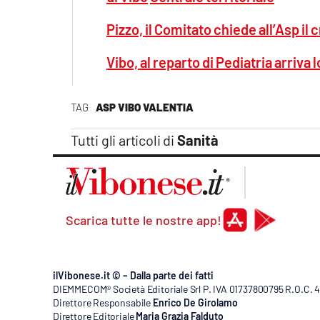
Pizzo, il Comitato chiede all’Asp i
Vibo, al reparto di Pediatria arriva 
TAG
ASP VIBO VALENTIA
Tutti gli articoli di
Sanità
Scarica tutte le nostre app!
ilVibonese.it © – Dalla parte dei fatti
DIEMMECOM® Società Editoriale Srl P. IVA 01737800795 R.O.C. 404
Direttore Responsabile
Enrico De Girolamo
Direttore Editoriale
Maria Grazia Falduto