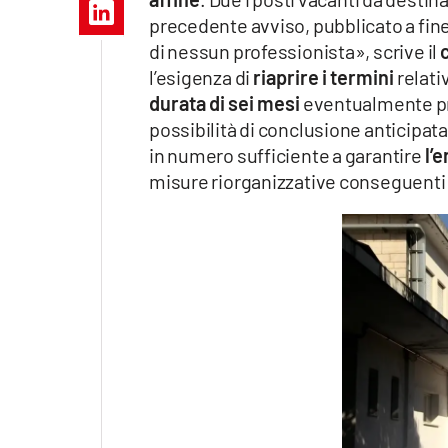
Apple
precedente avviso, pubblicato a fi
di nessun professionista», scrive il
c
l’esigenza di
riaprire i termini
relati
durata di sei mesi
eventualmente pro
Vai
possibilità di conclusione anticipata
in numero sufficiente a garantire
l’e
misure riorganizzative conseguenti 