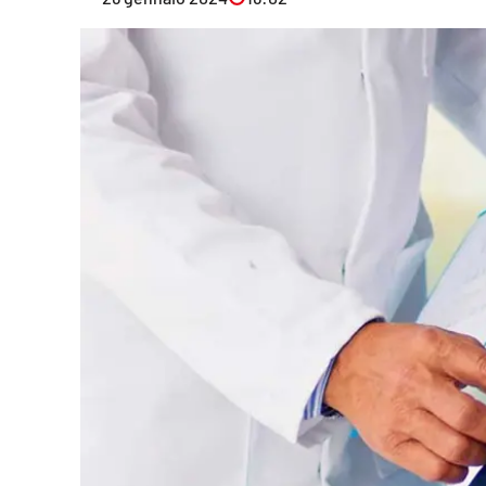
Eventi
Sport
Streaming
LaC TV
Lac Network
LaC OnAir
LaC
Network
lacplay.it
lactv.it