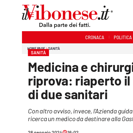
Sezioni
CRONACA
POLITICA
Cronaca
HOME PAGE
SANITÀ
SANITÀ
Politica
Medicina e chirurgi
Sanità
riprova: riaperto i
Ambiente
di due sanitari
Società
Con altro avviso, invece, l’Azienda guid
Cultura
ricerca un medico da destinare alla Ga
Economia e Lavoro
26 gennaio 2024
16:02