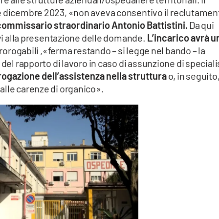
ne dicembre 2023, «non aveva consentivo il reclutamen
ommissario straordinario Antonio Battistini.
Da qui
vi alla presentazione delle domande.
L’incarico avrà u
rogabili ,«ferma restando – si legge nel bando – la
 del rapporto di lavoro in caso di assunzione di speciali
rogazione dell’assistenza nella struttura
o, in seguito,
alle carenze di organico».