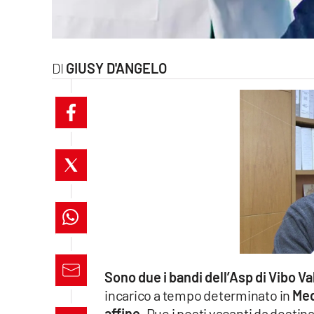
laconair.it
lacitymag.it
GIUSY D'ANGELO
ilreggino.it
cosenzachannel.it
ilvibonese.it
catanzarochannel.it
lacapitalenews.it
App
Sono due i bandi dell’Asp di Vibo Va
Android
incarico a tempo determinato in
Med
affine
. Due i posti vacanti da destina