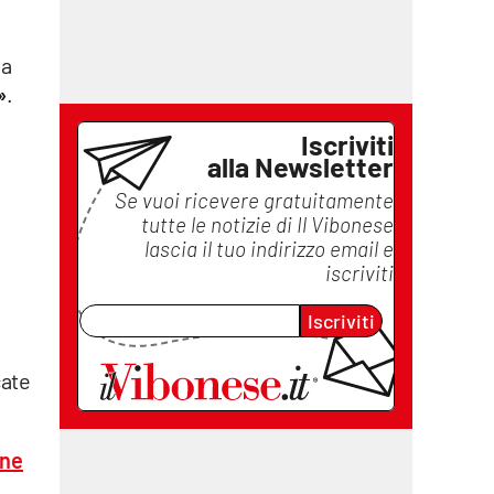
 a
»
.
à
Iscriviti
alla Newsletter
Se vuoi ricevere gratuitamente
tutte le notizie di
Il Vibonese
lascia il tuo indirizzo email e
iscriviti
Iscriviti
cate
une