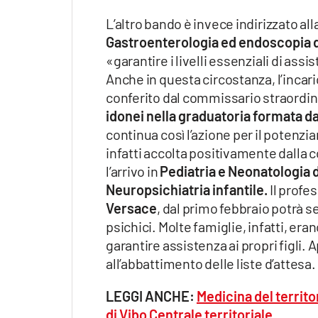
L’altro bando è invece indirizzato all
Gastroenterologia ed endoscopia d
«garantire i livelli essenziali di assi
Anche in questa circostanza, l’incar
conferito dal commissario straordi
idonei nella graduatoria formata 
continua così l’azione per il potenzi
infatti accolta positivamente dalla c
l’arrivo in
Pediatria e Neonatologia d
Neuropsichiatria infantile.
Il profe
Versace
, dal primo febbraio potrà se
psichici. Molte famiglie, infatti, era
garantire assistenza ai propri figli.
all’abbattimento delle liste d’attesa.
LEGGI ANCHE:
Medicina del territo
di Vibo
Centrale territoriale