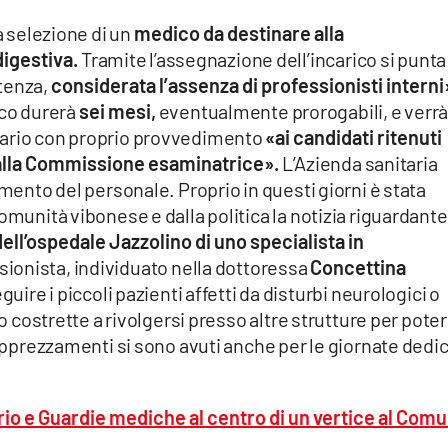
a selezione di un
medico da destinare alla
igestiva.
Tramite l’assegnazione dell’incarico si punta
stenza,
considerata l’assenza di professionisti interni
ico durerà
sei mesi,
eventualmente prorogabili, e verr
nario con proprio provvedimento
«ai candidati ritenuti
dalla Commissione esaminatrice».
L’Azienda sanitaria
amento del personale. Proprio in questi giorni è stata
omunità vibonese e dalla politica la notizia riguardante
ell’ospedale Jazzolino di uno specialista in
ssionista, individuato nella dottoressa
Concettina
guire i piccoli pazienti affetti da disturbi neurologici o
no costrette a rivolgersi presso altre strutture per poter
 Apprezzamenti si sono avuti anche per le giornate dedi
rio e Guardie mediche al centro di un vertice al Com