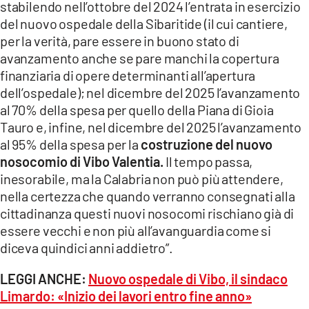
stabilendo nell’ottobre del 2024 l’entrata in esercizio
del nuovo ospedale della Sibaritide (il cui cantiere,
per la verità, pare essere in buono stato di
avanzamento anche se pare manchi la copertura
finanziaria di opere determinanti all’apertura
dell’ospedale); nel dicembre del 2025 l’avanzamento
al 70% della spesa per quello della Piana di Gioia
Tauro e, infine, nel dicembre del 2025 l’avanzamento
al 95% della spesa per la
costruzione del nuovo
nosocomio di Vibo Valentia.
Il tempo passa,
inesorabile, ma la Calabria non può più attendere,
nella certezza che quando verranno consegnati alla
cittadinanza questi nuovi nosocomi rischiano già di
essere vecchi e non più all’avanguardia come si
diceva quindici anni addietro”.
LEGGI ANCHE:
Nuovo ospedale di Vibo, il sindaco
Limardo: «Inizio dei lavori entro fine anno»