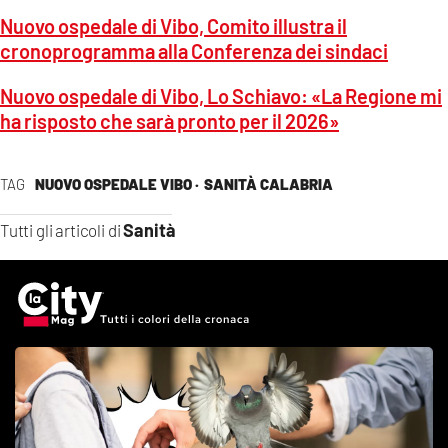
Nuovo ospedale di Vibo, Comito illustra il
cronoprogramma alla Conferenza dei sindaci
Nuovo ospedale di Vibo, Lo Schiavo: «La Regione mi
ha risposto che sarà pronto per il 2026»
TAG
NUOVO OSPEDALE VIBO ·
SANITÀ CALABRIA
Sanità
Tutti gli articoli di