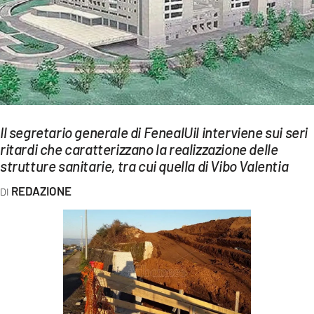
EVENTI
SPORT
Streaming
LAC TV
Il segretario generale di FenealUil interviene sui seri
LAC NETWORK
ritardi che caratterizzano la realizzazione delle
strutture sanitarie, tra cui quella di Vibo Valentia
LAC ONAIR
REDAZIONE
LaC
Network
LACPLAY.IT
LACTV.IT
LACONAIR.IT