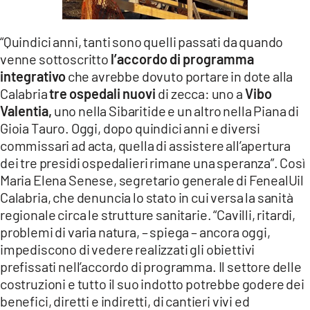
LACITYMAG.IT
“Quindici anni, tanti sono quelli passati da quando
ILREGGINO.IT
venne sottoscritto
l’accordo di programma
integrativo
che avrebbe dovuto portare in dote alla
COSENZACHANNEL.IT
Calabria
tre ospedali nuovi
di zecca: uno a
Vibo
ILVIBONESE.IT
Valentia,
uno nella Sibaritide e un altro nella Piana di
Gioia Tauro. Oggi, dopo quindici anni e diversi
CATANZAROCHANNEL.IT
commissari ad acta, quella di assistere all’apertura
dei tre presidi ospedalieri rimane una speranza”. Così
LACAPITALENEWS.IT
Maria Elena Senese, segretario generale di FenealUil
Calabria, che denuncia lo stato in cui versa la sanità
App
regionale circa le strutture sanitarie. “Cavilli, ritardi,
ANDROID
problemi di varia natura, – spiega – ancora oggi,
impediscono di vedere realizzati gli obiettivi
APPLE
prefissati nell’accordo di programma. Il settore delle
costruzioni e tutto il suo indotto potrebbe godere dei
benefici, diretti e indiretti, di cantieri vivi ed