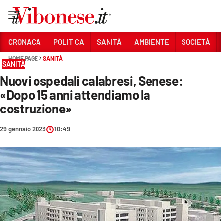
Vai
CRONACA
POLITICA
SANITÀ
AMBIENTE
SOCIETÀ
HOME PAGE
SANITÀ
Sezioni
SANITÀ
Nuovi ospedali calabresi, Senese:
CRONACA
«Dopo 15 anni attendiamo la
POLITICA
costruzione»
SANITÀ
29 gennaio 2023
10:49
AMBIENTE
SOCIETÀ
CULTURA
ECONOMIA E LAVORO