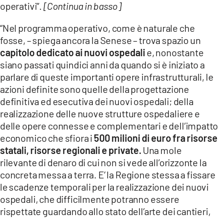
operativi”.
[Continua in basso]
“Nel programma operativo, come è naturale che
fosse, – spiega ancora la Senese – trova spazio un
capitolo dedicato ai nuovi ospedali
e, nonostante
siano passati quindici anni da quando si è iniziato a
parlare di queste importanti opere infrastrutturali, le
azioni definite sono quelle della progettazione
definitiva ed esecutiva dei nuovi ospedali; della
realizzazione delle nuove strutture ospedaliere e
delle opere connesse e complementari e dell’impatto
economico che sfiora i
500 milioni di euro fra risorse
statali, risorse regionali e private.
Una mole
rilevante di denaro di cui non si vede all’orizzonte la
concreta messa a terra. E’ la Regione stessa a fissare
le scadenze temporali per la realizzazione dei nuovi
ospedali, che difficilmente potranno essere
rispettate guardando allo stato dell’arte dei cantieri,