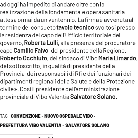
ad oggi ha impedito di andare oltre con la
LACITYMAG.IT
realizzazione della fondamentale opera sanitaria
attesa ormai da un ventennio. La firma è avvenuta al
ILREGGINO.IT
termine del consueto
tavolo tecnico
svoltosi presso
la residenza del capo dell’Ufficio territoriale del
COSENZACHANNEL.IT
governo,
Roberta Lulli,
alla presenza del procuratore
ILVIBONESE.IT
capo
Camillo Falvo
, del presidente della Regione,
Roberto Occhiuto
, del sindaco di Vibo
Maria Limardo
,
CATANZAROCHANNEL.IT
del sottoscritto, in qualità di presidente della
Provincia, dei responsabili di Rfi e dei funzionari dei
LACAPITALENEWS.IT
dipartimenti regionali della Salute e della Protezione
civile». Così il presidente dell’amministrazione
App
provinciale di Vibo Valentia
Salvatore Solano.
ANDROID
APPLE
TAG
CONVENZIONE ·
NUOVO OSPEDALE VIBO ·
PREFETTURA VIBO VALENTIA ·
SALVATORE SOLANO