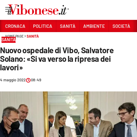
Vai
CRONACA
POLITICA
SANITÀ
AMBIENTE
SOCIETÀ
HOME PAGE
SANITÀ
Sezioni
SANITÀ
Nuovo ospedale di Vibo, Salvatore
CRONACA
Solano: «Si va verso la ripresa dei
POLITICA
lavori»
SANITÀ
4 maggio 2022
08:49
AMBIENTE
SOCIETÀ
CULTURA
ECONOMIA E LAVORO