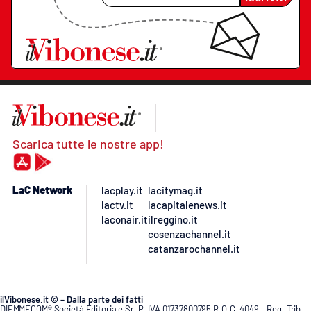
Scarica tutte le nostre app!
LaC Network
lacplay.it
lacitymag.it
lactv.it
lacapitalenews.it
laconair.it
ilreggino.it
cosenzachannel.it
catanzarochannel.it
ilVibonese.it © – Dalla parte dei fatti
DIEMMECOM® Società Editoriale Srl P. IVA 01737800795 R.O.C. 4049 – Reg. Trib