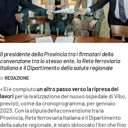
EVENTI
SPORT
Streaming
LAC TV
Il presidente della Provincia tra i firmatari della
LAC NETWORK
convenzione tra lo stesso ente, la Rete ferroviaria
Italiana e il Dipartimento della salute regionale
LAC ONAIR
REDAZIONE
LaC
«Si è compiuto
un altro passo verso la ripresa dei
Network
lavori
per la realizzazione del nuovo ospedale di Vibo,
LACPLAY.IT
previsti, come da cronoprogramma, per gennaio
2023. Con la stipula della convenzione tra la
LACTV.IT
Provincia, Rete ferroviaria Italiana e il Dipartimento
LACONAIR.IT
della salute regionale, è stato sbloccato l’iter che fino