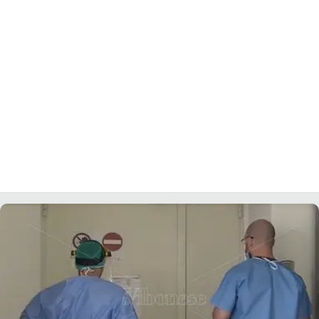
LACITYMAG.IT
ILREGGINO.IT
COSENZACHANNEL.IT
ILVIBONESE.IT
CATANZAROCHANNEL.IT
LACAPITALENEWS.IT
App
ANDROID
APPLE