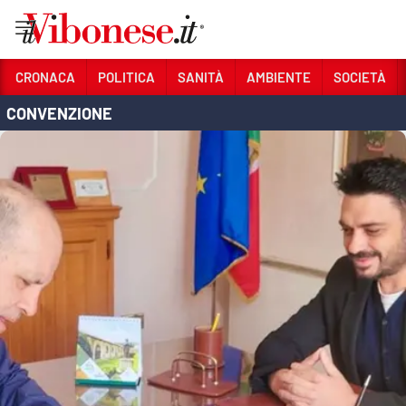
Vai
CRONACA
POLITICA
SANITÀ
AMBIENTE
SOCIETÀ
CONVENZIONE
Sezioni
CRONACA
POLITICA
SANITÀ
AMBIENTE
SOCIETÀ
CULTURA
ECONOMIA E LAVORO