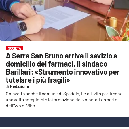
EVENTI
SPORT
Streaming
LAC TV
SOCIETÀ
A Serra San Bruno arriva il sevizio a
LAC NETWORK
domicilio dei farmaci, il sindaco
LAC ONAIR
Barillari: «Strumento innovativo per
tutelare i più fragili»
LaC
Redazione
Network
Coinvolto anche il comune di Spadola. Le attività partiranno
LACPLAY.IT
una volta completata la formazione dei volontari da parte
dell'Asp di Vibo
LACTV.IT
LACONAIR.IT