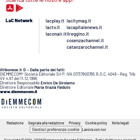
LaC Network
lacplay.it
lacitymag.it
lactv.it
lacapitalenews.it
laconair.it
ilreggino.it
cosenzachannel.it
catanzarochannel.it
ilVibonese.it © – Dalla parte dei fatti
DIEMMECOM® Società Editoriale Srl P. IVA 01737800795 R.O.C. 4049 – Reg. Trib
VV n.97 del 11.12.1996
Direttore Responsabile
Enrico De Girolamo
Direttore Editoriale
Maria Grazia Falduto
www.diemmecom.it
Redazione
Segnala alla redazione
Privacy
Cookie policy
Note legali
Gestisci preferenze cookie
Lavora con noi