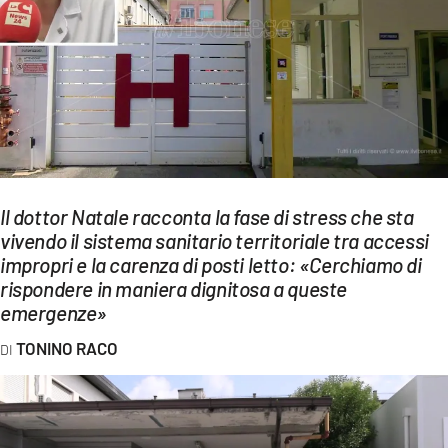
EVENTI
SPORT
Streaming
LAC TV
LAC NETWORK
Il dottor Natale racconta la fase di stress che sta
LAC ONAIR
vivendo il sistema sanitario territoriale tra accessi
impropri e la carenza di posti letto: «Cerchiamo di
rispondere in maniera dignitosa a queste
LaC
emergenze»
Network
LACPLAY.IT
TONINO RACO
LACTV.IT
LACONAIR.IT