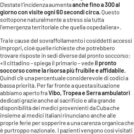
D’estate l’incidenza aumenta
anche fino a 300 al
giorno con visite ogni 60 secondi circa.
Questo
sottopone naturalmente a stress sia tutta
l’emergenza territoriale che quella ospedaliera».
Tra le cause del sovraffollamento i cosiddetti accessi
impropri, cioè quelle richieste che potrebbero
trovare risposte in sedi diverse dal pronto soccorso:
«Il cittadino – spiega il primario – vede
il pronto
soccorso come la risorsa più fruibile e affidabile.
Quindi c’è una percentuale considerevole di codici a
bassa priorità. Per far fronte a questa situazione
abbiamo aperto fra
Vibo, Tropea e Serra ambulatori
dedicati grazie anche al sacrificio e alla grande
disponibilità dei medici provenienti da Cuba che
insieme ai medici italiani rinunciano anche alle
proprie ferie per sopperire a una carenza organica che
è purtroppo nazionale. I pazienti vengono così visitati