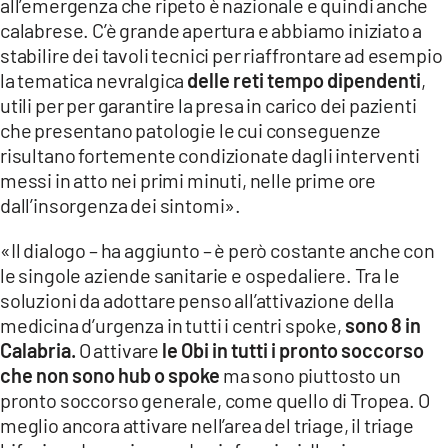
all’emergenza che ripeto è nazionale e quindi anche
calabrese. C’è grande apertura e abbiamo iniziato a
stabilire dei tavoli tecnici per riaffrontare ad esempio
la tematica nevralgica
delle reti tempo dipendenti
,
utili per per garantire la presa in carico dei pazienti
che presentano patologie le cui conseguenze
risultano fortemente condizionate dagli interventi
messi in atto nei primi minuti, nelle prime ore
dall’insorgenza dei sintomi».
«Il dialogo – ha aggiunto – è però costante anche con
le singole aziende sanitarie e ospedaliere. Tra le
soluzioni da adottare penso all’attivazione della
medicina d’urgenza in tutti i centri spoke,
sono 8 in
Calabria.
O attivare
le Obi in tutti i pronto soccorso
che non sono hub o spoke
ma sono piuttosto un
pronto soccorso generale, come quello di Tropea. O
meglio ancora attivare nell’area del triage, il triage