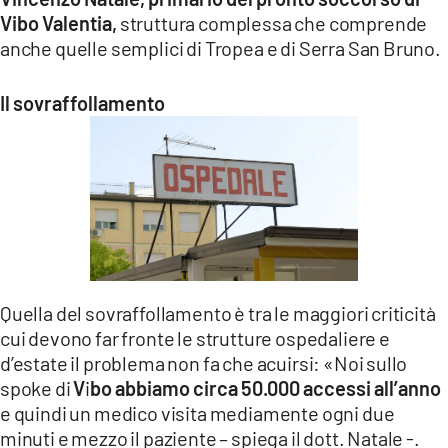
Vibo Valentia,
struttura complessa che comprende
anche quelle semplici di Tropea e di Serra San Bruno.
Il sovraffollamento
Quella del sovraffollamento è tra le maggiori criticità
cui devono far fronte le strutture ospedaliere e
d’estate il problema non fa che acuirsi: «Noi sullo
spoke di
V
i
bo abbiamo circa 50.000 accessi all’anno
e quindi un medico visita mediamente ogni due
minuti e mezzo il paziente – spiega il dott. Natale -.