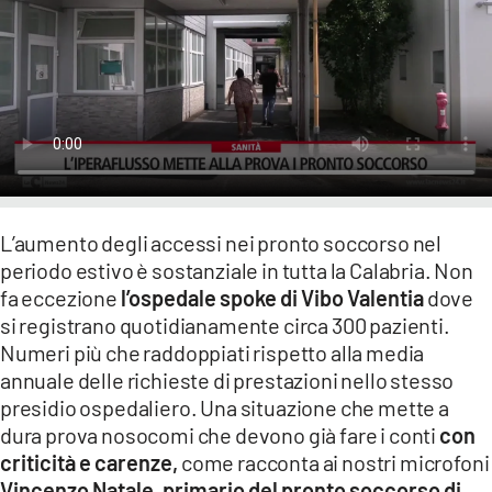
LACITYMAG.IT
ILREGGINO.IT
COSENZACHANNEL.IT
ILVIBONESE.IT
CATANZAROCHANNEL.IT
L’aumento degli accessi nei pronto soccorso nel
LACAPITALENEWS.IT
periodo estivo è sostanziale in tutta la Calabria. Non
fa eccezione
l’ospedale spoke di Vibo Valentia
dove
si registrano quotidianamente circa 300 pazienti.
App
Numeri più che raddoppiati rispetto alla media
ANDROID
annuale delle richieste di prestazioni nello stesso
presidio ospedaliero. Una situazione che mette a
APPLE
dura prova nosocomi che devono già fare i conti
con
criticità e carenze,
come racconta ai nostri microfoni
Vincenzo Natale, primario del pronto soccorso di