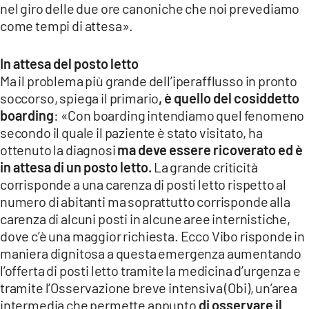
nel giro delle due ore canoniche che noi prevediamo
come tempi di attesa».
In attesa del posto letto
Ma il problema più grande dell’iperafflusso in pronto
soccorso, spiega il primario
, è quello del cosiddetto
boarding
: «Con boarding intendiamo quel fenomeno
secondo il quale il paziente è stato visitato, ha
ottenuto la diagnosi
ma deve essere ricoverato ed è
in attesa di un posto letto.
La grande criticità
corrisponde a una carenza di posti letto rispetto al
numero di abitanti ma soprattutto corrisponde alla
carenza di alcuni posti in alcune aree internistiche,
dove c’è una maggior richiesta. Ecco Vibo risponde in
maniera dignitosa a questa emergenza aumentando
l’offerta di posti letto tramite la medicina d’urgenza e
tramite l’Osservazione breve intensiva (Obi), un’area
intermedia che permette appunto
di osservare il