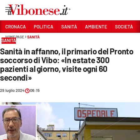
Vai
CRONACA
POLITICA
SANITÀ
AMBIENTE
SOCIETÀ
HOME PAGE
SANITÀ
Sezioni
SANITÀ
Sanità in affanno, il primario del Pronto
CRONACA
soccorso di Vibo: «In estate 300
POLITICA
pazienti al giorno, visite ogni 60
secondi»
SANITÀ
AMBIENTE
29 luglio 2024
06:15
SOCIETÀ
CULTURA
ECONOMIA E LAVORO