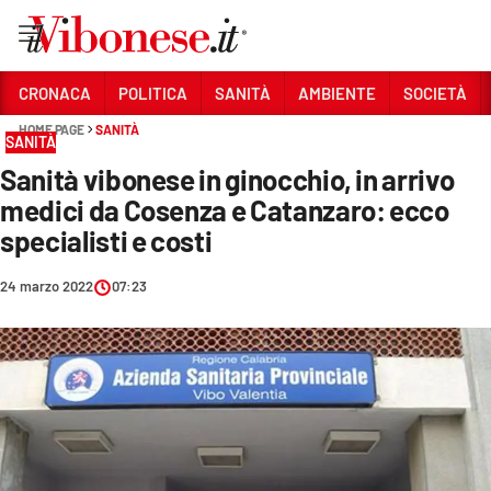
Vai
CRONACA
POLITICA
SANITÀ
AMBIENTE
SOCIETÀ
HOME PAGE
SANITÀ
Sezioni
SANITÀ
Sanità vibonese in ginocchio, in arrivo
CRONACA
medici da Cosenza e Catanzaro: ecco
POLITICA
specialisti e costi
SANITÀ
24 marzo 2022
07:23
AMBIENTE
SOCIETÀ
CULTURA
ECONOMIA E LAVORO