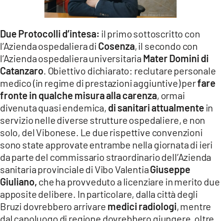
LACITYMAG.IT
Due Protocolli d’intesa:
il primo sottoscritto con
ILREGGINO.IT
l’Azienda ospedaliera di
Cosenza
, il secondo con
COSENZACHANNEL.IT
l’Azienda ospedaliera universitaria
Mater Domini di
Catanzaro
. Obiettivo dichiarato: reclutare personale
ILVIBONESE.IT
medico (in regime di prestazioni aggiuntive) per
fare
fronte in qualche misura alla carenza
, ormai
CATANZAROCHANNEL.IT
divenuta quasi endemica,
di sanitari attualmente
in
LACAPITALENEWS.IT
servizio nelle diverse strutture ospedaliere, e non
solo, del Vibonese. Le due rispettive convenzioni
sono state approvate entrambe nella giornata di ieri
App
da parte del commissario straordinario dell’Azienda
ANDROID
sanitaria provinciale di Vibo Valentia
Giuseppe
Giuliano,
che ha provveduto a licenziare in merito due
APPLE
apposite delibere. In particolare, dalla città degli
Bruzi dovrebbero arrivare
medici radiologi
, mentre
dal capoluogo di regione dovrebbero giungere, oltre