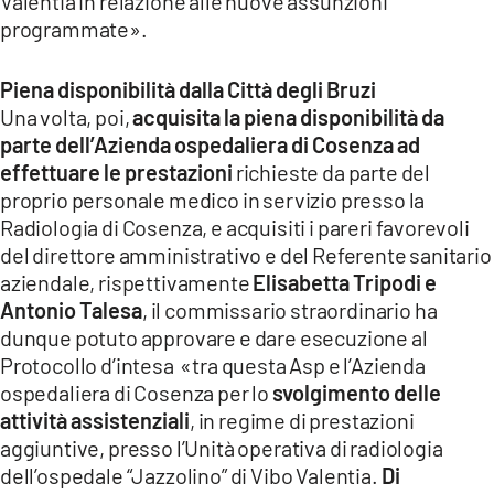
Valentia in relazione alle nuove assunzioni
programmate».
Piena disponibilità dalla Città degli Bruzi
Una volta, poi,
acquisita la piena disponibilità da
parte dell’Azienda ospedaliera di Cosenza ad
effettuare le prestazioni
richieste da parte del
proprio personale medico in servizio presso la
Radiologia di Cosenza, e acquisiti i pareri favorevoli
del direttore amministrativo e del Referente sanitario
aziendale, rispettivamente
Elisabetta Tripodi e
Antonio Talesa
, il commissario straordinario ha
dunque potuto approvare e dare esecuzione al
Protocollo d’intesa «tra questa Asp e l’Azienda
ospedaliera di Cosenza per lo
svolgimento delle
attività assistenziali
, in regime di prestazioni
aggiuntive, presso l’Unità operativa di radiologia
dell’ospedale “Jazzolino” di Vibo Valentia.
Di