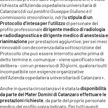
richiesta all’Azienda ospedaliera universitaria di
Catanzaro
(di cui peraltro Giuseppe Giuliano è il
commissario straordinario, ndr)
la
stipula di un
Protocollo d’intesa per l’utilizzo
di personale del
profilo professionale
dirigente medico di radiologia
e radiodiagnostica e dirigente medico di anestesia e
rianimazione
per prestazioni aggiuntive, per sei mesi
rinnovabili con decorrenza dalla sottoscrizione del
Protocollo che può essere interrotto anche prima di
detto termine e, comunque – viene specificato nella
delibera – con un preavviso di 30 giorni, qualora risulti
incompatibile con esigenze organizzative
dell’Azienda ospedaliera universitaria di Catanzaro».
Anche in questa circostanza vi è stata la
disponibilità
da parte del Mater Domini di Catanzaro effettuare le
prestazioni richieste
, da parte del proprio personale
medico del profilo sopra indicato. Per tutti questi