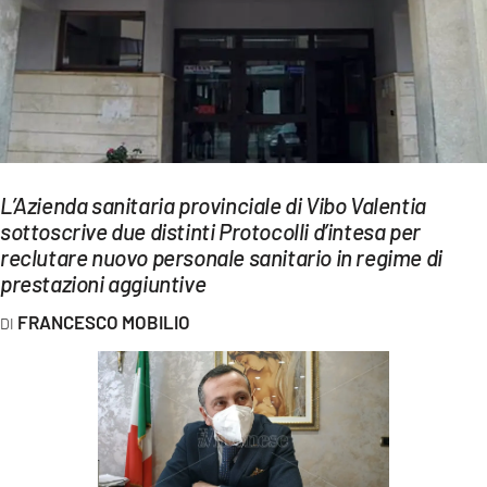
EVENTI
SPORT
Streaming
LAC TV
L’Azienda sanitaria provinciale di Vibo Valentia
LAC NETWORK
sottoscrive due distinti Protocolli d’intesa per
reclutare nuovo personale sanitario in regime di
LAC ONAIR
prestazioni aggiuntive
LaC
FRANCESCO MOBILIO
Network
LACPLAY.IT
LACTV.IT
LACONAIR.IT