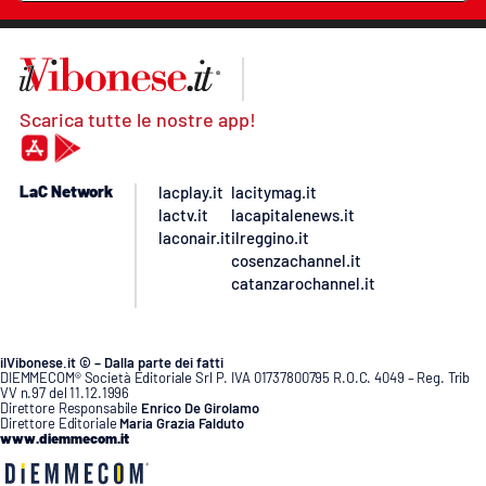
Scarica tutte le nostre app!
LaC Network
lacplay.it
lacitymag.it
lactv.it
lacapitalenews.it
laconair.it
ilreggino.it
cosenzachannel.it
catanzarochannel.it
ilVibonese.it © – Dalla parte dei fatti
DIEMMECOM® Società Editoriale Srl P. IVA 01737800795 R.O.C. 4049 – Reg. Trib
VV n.97 del 11.12.1996
Direttore Responsabile
Enrico De Girolamo
Direttore Editoriale
Maria Grazia Falduto
www.diemmecom.it