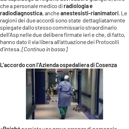
che a personale medico di
radiologia e
radiodiagnostica
, anche
anestesisti-rianimatori
. Le
ragioni dei due accordi sono state dettagliatamente
spiegate dallo stesso commissario straordinario
dell’Asp nelle due delibere firmate ieri e che, di fatto,
hanno dato il via libera all’attuazione dei Protocolli
d’intesa.
[Continua in basso]
L’accordo con l’Azienda ospedaliera di Cosenza
«Poiché
persiste una grave carenza di personale