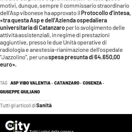
motivi, dunque, sempre il commissario straordinario
dell’Asp vibonese ha approvato il
Protocollo d’intesa,
«tra questa Asp e dell’Azienda ospedaliera
universitaria di Catanzaro
per lo svolgimento delle
attività assistenziali, in regime di prestazioni
aggiuntive, presso le due Unità operative di
radiologia e anestesia-rianimazione dell’ospedale
“Jazzolino”, per una
spesa presunta di 64.650,00
euro».
TAG
ASP VIBO VALENTIA ·
CATANZARO ·
COSENZA ·
GIUSEPPE GIULIANO
Sanità
Tutti gli articoli di