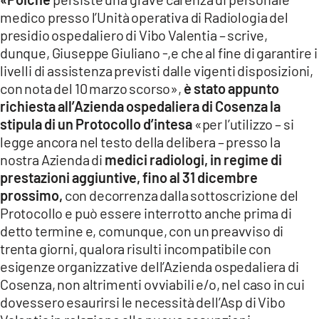
medico presso l’Unità operativa di Radiologia del
presidio ospedaliero di Vibo Valentia – scrive,
dunque, Giuseppe Giuliano -,e che al fine di garantire i
livelli di assistenza previsti dalle vigenti disposizioni,
con nota del 10 marzo scorso»,
è stato appunto
richiesta all’Azienda ospedaliera di Cosenza la
stipula di un Protocollo d’intesa
«per l’utilizzo – si
legge ancora nel testo della delibera – presso la
nostra Azienda di
medici radiologi, in regime di
prestazioni aggiuntive, fino al 31 dicembre
prossimo,
con decorrenza dalla sottoscrizione del
Protocollo e può essere interrotto anche prima di
detto termine e, comunque, con un preavviso di
trenta giorni, qualora risulti incompatibile con
esigenze organizzative dell’Azienda ospedaliera di
Cosenza, non altrimenti ovviabili e/o, nel caso in cui
dovessero esaurirsi le necessità dell’Asp di Vibo