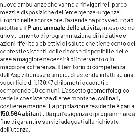
nuove ambulanze che vanno a rinvigorire il parco
LACITYMAG.IT
mezzi a disposizione dell’emergenza-urgenza.
Proprio nelle scorse ore, l’azienda ha provveduto ad
ILREGGINO.IT
adottare il
Piano annuale delle attività,
inteso come
uno strumento di programmazione di iniziative e
COSENZACHANNEL.IT
azioni riferite a obiettivi di salute che tiene conto dei
ILVIBONESE.IT
contesti esistenti, delle risorse disponibili e delle
aree a maggiore necessità di intervento o in
CATANZAROCHANNEL.IT
maggiore sofferenza. Il territorio di competenza
dell’Asp vibonese è ampio. Si estende infatti su una
LACAPITALENEWS.IT
superficie di 1.139,47 chilometri quadrati e
comprende 50 comuni. L’assetto geomorfologico
App
vede la coesistenza di aree montane, collinari,
ANDROID
costiere e marine. La popolazione residente è pari a
150.564 abitanti.
Da qui l’esigenza di programmare al
APPLE
fine di garantire servizi adeguati alle richieste
dell’utenza.