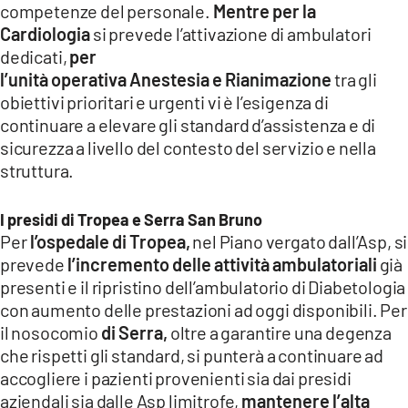
competenze del personale.
Mentre per la
Cardiologia
si prevede l’attivazione di ambulatori
dedicati,
per
l’unità operativa Anestesia e Rianimazione
tra gli
obiettivi prioritari e urgenti vi è l’esigenza di
continuare a elevare gli standard d’assistenza e di
sicurezza a livello del contesto del servizio e nella
struttura.
I presidi di Tropea e Serra San Bruno
Per
l’ospedale di Tropea,
nel Piano vergato dall’Asp, si
prevede
l’incremento delle attività ambulatoriali
già
presenti e il ripristino dell’ambulatorio di Diabetologia
con aumento delle prestazioni ad oggi disponibili. Per
il nosocomio
di Serra,
oltre a garantire una degenza
che rispetti gli standard, si punterà a continuare ad
accogliere i pazienti provenienti sia dai presidi
aziendali sia dalle Asp limitrofe,
mantenere l’alta