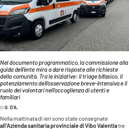
EVENTI
SPORT
Streaming
LAC TV
LAC NETWORK
Nel documento programmatico, la commissione alla
LAC ONAIR
guida dell’ente mira a dare risposte alle richieste
della comunità. Tra le iniziative: il triage bifasico, il
potenziamento dell’osservazione breve-intensiva e il
LaC
ruolo dei volontari nell’accoglienza di utenti e
Network
familiari
LACPLAY.IT
G. D'A.
LACTV.IT
Nella mattinata di ieri sono state consegnate
LACONAIR.IT
all’Azienda sanitaria provinciale di Vibo Valentia
tre