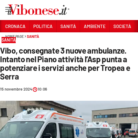
Vai
CRONACA
POLITICA
SANITÀ
AMBIENTE
SOCIETÀ
HOME PAGE
SANITÀ
Sezioni
SANITÀ
Vibo, consegnate 3 nuove ambulanze.
CRONACA
Intanto nel Piano attività l’Asp punta a
POLITICA
potenziare i servizi anche per Tropea e
Serra
SANITÀ
AMBIENTE
15 novembre 2024
10:06
SOCIETÀ
CULTURA
ECONOMIA E LAVORO