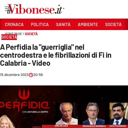
Vai
CRONACA
POLITICA
SANITÀ
AMBIENTE
SOCIETÀ
HOME PAGE
SOCIETÀ
Sezioni
SOCIETÀ
A Perfidia la "guerriglia" nel
CRONACA
centrodestra e le fibrillazioni di Fi in
POLITICA
Calabria - Video
SANITÀ
15 dicembre 2023
20:56
AMBIENTE
SOCIETÀ
CULTURA
ECONOMIA E LAVORO