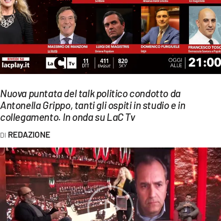
EVENTI
SPORT
Streaming
LAC TV
Nuova puntata del talk politico condotto da
LAC NETWORK
Antonella Grippo, tanti gli ospiti in studio e in
collegamento. In onda su LaC Tv
LAC ONAIR
REDAZIONE
LaC
Network
LACPLAY.IT
LACTV.IT
LACONAIR.IT