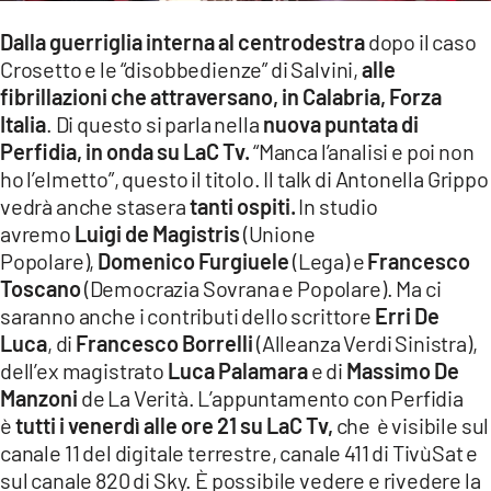
LACITYMAG.IT
Dalla guerriglia interna al centrodestra
dopo il caso
Crosetto e le “disobbedienze” di Salvini,
alle
ILREGGINO.IT
fibrillazioni che attraversano, in Calabria, Forza
Italia
. Di questo si parla nella
nuova puntata di
COSENZACHANNEL.IT
Perfidia, in onda su LaC Tv.
“Manca l’analisi e poi non
ILVIBONESE.IT
ho l’elmetto”, questo il titolo. Il talk di Antonella Grippo
vedrà anche stasera
tanti ospiti.
In studio
CATANZAROCHANNEL.IT
avremo
Luigi de Magistris
(Unione
Popolare),
Domenico Furgiuele
(Lega) e
Francesco
LACAPITALENEWS.IT
Toscano
(Democrazia Sovrana e Popolare). Ma ci
saranno anche i contributi dello scrittore
Erri De
App
Luca
, di
Francesco Borrelli
(Alleanza Verdi Sinistra),
ANDROID
dell’ex magistrato
Luca Palamara
e di
Massimo De
Manzoni
de La Verità. L’appuntamento con Perfidia
APPLE
è
tutti i venerdì alle ore 21 su LaC Tv,
che è visibile sul
canale 11 del digitale terrestre, canale 411 di TivùSat e
sul canale 820 di Sky. È possibile vedere e rivedere la