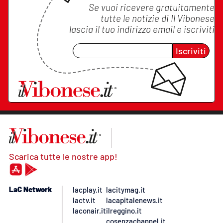
Se vuoi ricevere gratuitamente
tutte le notizie di
Il Vibonese
lascia il tuo indirizzo email e iscriviti
Iscriviti
Scarica tutte le nostre app!
LaC Network
lacplay.it
lacitymag.it
lactv.it
lacapitalenews.it
laconair.it
ilreggino.it
cosenzachannel.it