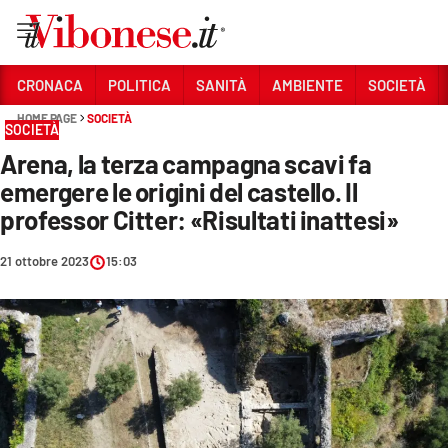
Vai
CRONACA
POLITICA
SANITÀ
AMBIENTE
SOCIETÀ
HOME PAGE
SOCIETÀ
Sezioni
SOCIETÀ
Arena, la terza campagna scavi fa
CRONACA
emergere le origini del castello. Il
POLITICA
professor Citter: «Risultati inattesi»
SANITÀ
21 ottobre 2023
15:03
AMBIENTE
SOCIETÀ
CULTURA
ECONOMIA E LAVORO