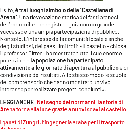
Il sito,
è tra i luoghi simbolo della “Castellana di
Arena
”. Una rievocazione storica dei fasti arenesi
dell’anno mille che registra ogni anno un grande
successo e una ampia partecipazione di pubblico.
Non solo. L’interesse della comunità locale e anche
degli studiosi, dei paesi limitrofi: «Il castello – chiosa
il professor Citter – ha mostrato tutto il suo enorme
potenziale e
la popolazione ha partecipato
attivamente alle giornate di apertura al pubblico
e di
condivisione dei risultati. Allo stesso modo le scuole
del comprensorio che hanno mostrato un vivo
interesse per realizzare progetti congiunti».
LEGGI ANCHE:
Nel segno dei normanni, la storia di
Arena torna alla luce grazie a nuovi scavi al castello
I qanat di Zungri: l’ingegneria araba per il trasporto