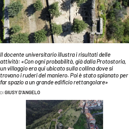
EVENTI
SPORT
Streaming
LAC TV
Il docente universitario illustra i risultati delle
LAC NETWORK
attività: «Con ogni probabilità, già dalla Protostoria,
un villaggio era qui ubicato sulla collina dove si
LAC ONAIR
trovano i ruderi del maniero. Poi è stato spianato per
far spazio a un grande edificio rettangolare»
LaC
Network
GIUSY D'ANGELO
LACPLAY.IT
LACTV.IT
LACONAIR.IT