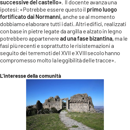
successive del castello»
. Il docente avanza una
ipotesi: «Potrebbe essere questo il
primo luogo
fortificato dai Normanni,
anche se al momento
dobbiamo elaborare tutti i dati. Altri edifici, realizzati
con base in pietre legate da argilla e alzato in legno
potrebbero appartenere
ad una fase bizantina,
ma le
fasi più recenti e soprattutto le risistemazioni a
seguito dei terremoti del XVII e XVIII secolo hanno
compromesso molto la leggibilità delle tracce».
L’interesse della comunità