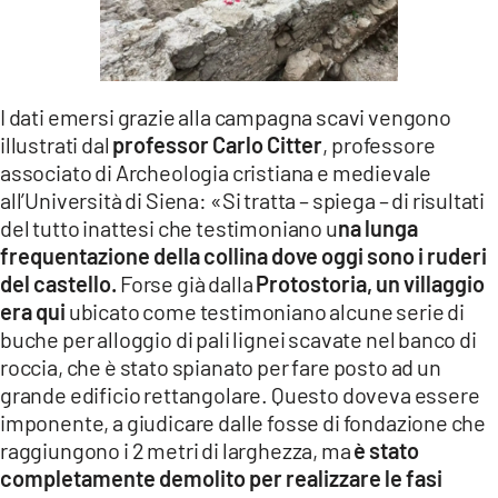
I dati emersi grazie alla campagna scavi vengono
illustrati dal
professor Carlo Citter
, professore
associato di Archeologia cristiana e medievale
all’Università di Siena:
«Si tratta – spiega – di risultati
del tutto inattesi che testimoniano u
na lunga
frequentazione della collina dove oggi sono i ruderi
del castello.
Forse già dalla
Protostoria, un villaggio
era qui
ubicato come testimoniano alcune serie di
buche per alloggio di pali lignei scavate nel banco di
roccia, che è stato spianato per fare posto ad un
grande edificio rettangolare. Questo doveva essere
imponente, a giudicare dalle fosse di fondazione che
raggiungono i 2 metri di larghezza, ma
è stato
completamente demolito per realizzare le fasi