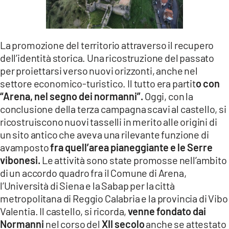
LACITYMAG.IT
ILREGGINO.IT
La promozione del territorio attraverso il recupero
dell’identità storica. Una ricostruzione del passato
COSENZACHANNEL.IT
per proiettarsi verso nuovi orizzonti, anche nel
ILVIBONESE.IT
settore economico-turistico. Il tutto era partit
o con
“Arena, nel segno dei normanni”.
Oggi, con la
CATANZAROCHANNEL.IT
conclusione della terza campagna scavi al castello, si
ricostruiscono nuovi tasselli in merito alle origini di
LACAPITALENEWS.IT
un sito antico che aveva una rilevante funzione di
avamposto
fra quell’area pianeggiante e le Serre
App
vibonesi.
Le attività sono state promosse nell’ambito
ANDROID
di un accordo quadro fra il Comune di Arena,
l’Università di Siena e la Sabap per la città
APPLE
metropolitana di Reggio Calabria e la provincia di Vibo
Valentia. Il castello, si ricorda,
venne fondato dai
Normanni
nel corso del
XII secolo
anche se attestato