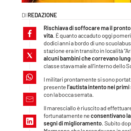
laconair.it
REDAZIONE
lacitymag.it
Rischiava di soffocare ma il pronto
vita
. È quanto accaduto oggi pomeri
ilreggino.it
dodici anni a bordo di uno scuolabus.
cosenzachannel.it
stazione era in transito in località “
alcuni bambini che correvano lungo
ilvibonese.it
classe stava male all’interno dello 
catanzarochannel.it
I militari prontamente si sono porta
presente
l’autista intento nei prim
lacapitalenews.it
con la bocca serrata.
Il maresciallo è riuscito ad effettu
App
fortunatamente ne
consentivano la
Android
segni di miglioramento
. Subito dopo
Mormanno che la prendevano in caric