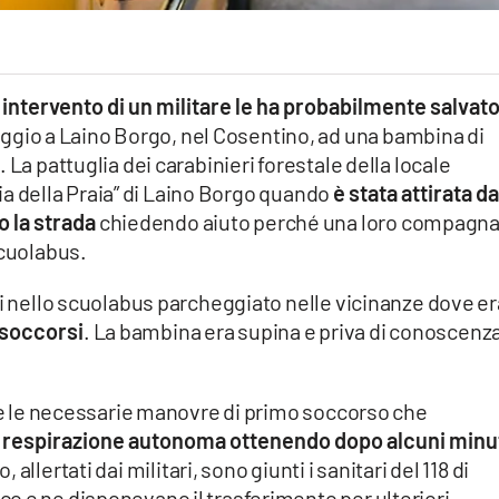
 intervento di un militare le ha probabilmente salvato
ggio a Laino Borgo, nel Cosentino, ad una bambina di
 La pattuglia dei carabinieri forestale della locale
Aria della Praia” di Laino Borgo quando
è stata attirata da
 la strada
chiedendo aiuto perché una loro compagna
Scuolabus.
ti nello scuolabus parcheggiato nelle vicinanze dove er
i soccorsi
. La bambina era supina e priva di conoscenz
are le necessarie manovre di primo soccorso che
 respirazione autonoma ottenendo dopo alcuni minu
, allertati dai militari, sono giunti i sanitari del 118 di
o e ne disponevano il trasferimento per ulteriori