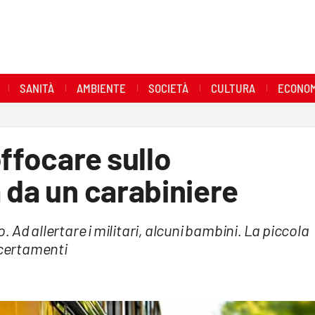
SANITÀ
AMBIENTE
SOCIETÀ
CULTURA
ECONOM
offocare sullo
 da un carabiniere
Ad allertare i militari, alcuni bambini. La piccola
ccertamenti