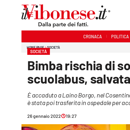
Sezioni
CRONACA
POLITICA
Cronaca
HOME PAGE
SOCIETÀ
SOCIETÀ
Politica
Bimba rischia di s
Sanità
scuolabus, salvata
Ambiente
È accaduto a Laino Borgo, nel Cosentino. 
Società
è stata poi trasferita in ospedale per a
Cultura
26 gennaio 2022
19:27
Economia e Lavoro