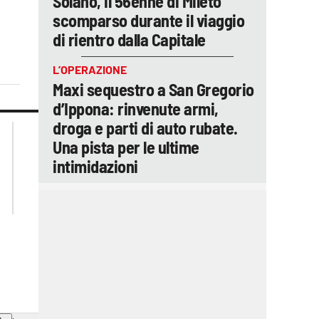
Solano, il 56enne di Mileto
scomparso durante il viaggio
di rientro dalla Capitale
L’OPERAZIONE
Maxi sequestro a San Gregorio
d’Ippona: rinvenute armi,
droga e parti di auto rubate.
lacplay.it
lacitymag.it
Una pista per le ultime
lactv.it
lacapitalenews.it
laconair.it
ilreggino.it
intimidazioni
cosenzachannel.it
catanzarochannel.it