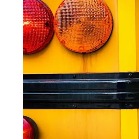
Eventi
Sport
Streaming
LaC TV
Lac Network
LaC OnAir
LaC
Network
lacplay.it
lactv.it