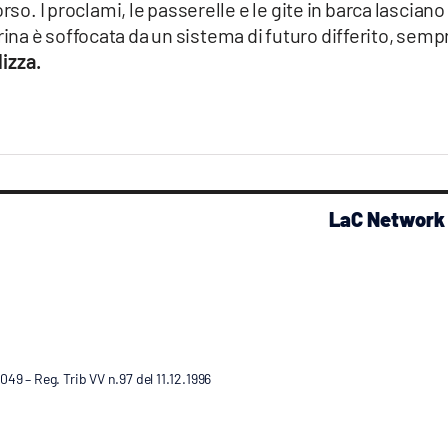
so. I proclami, le passerelle e le gite in barca lasciano 
na è soffocata da un sistema di futuro differito, semp
lizza.
LaC Network
9 – Reg. Trib VV n.97 del 11.12.1996