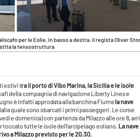
'aliscafo per le Eolie. In basso a destra, il regista Oliver St
stita la tensostruttura
 estivi t
ra il porto di Vibo Marina, la Sicilia e le isole
cafi della compagnia di navigazione Liberty Lines e
 giugno è infatti approdata alla banchina Fiume
la nave
alla quale sono sbarcati i primi passeggeri. Le corse
dì e domenica) con partenza da Milazzo alle ore 8, arr
 toccato tutte le isole dell’arcipelago eoliano.
La nave
rivo a Milazzo previsto per le 20.30.