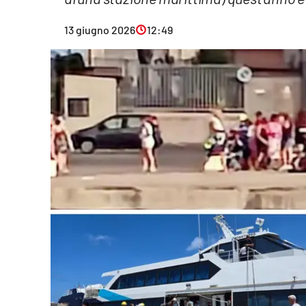
Eventi
13 giugno 2026
12:49
Sport
Streaming
LaC TV
Lac Network
LaC OnAir
LaC
Network
lacplay.it
lactv.it