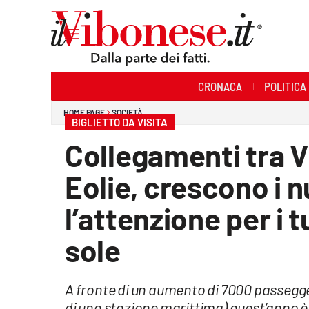
Sezioni
CRONACA
POLITICA
Cronaca
HOME PAGE
SOCIETÀ
BIGLIETTO DA VISITA
Politica
Collegamenti tra Vi
Sanità
Eolie, crescono i 
Ambiente
l’attenzione per i tu
Società
sole
Cultura
A fronte di un aumento di 7000 passegger
Economia e Lavoro
di una stazione marittima) quest’anno è