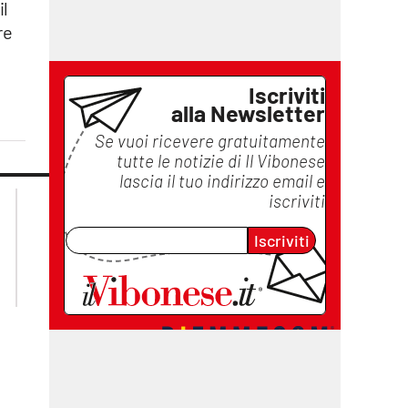
il
re
Iscriviti
alla Newsletter
Se vuoi ricevere gratuitamente
tutte le notizie di
Il Vibonese
lascia il tuo indirizzo email e
lacplay.it
lacitymag.it
iscriviti
lactv.it
lacapitalenews.it
Iscriviti
laconair.it
ilreggino.it
cosenzachannel.it
catanzarochannel.it