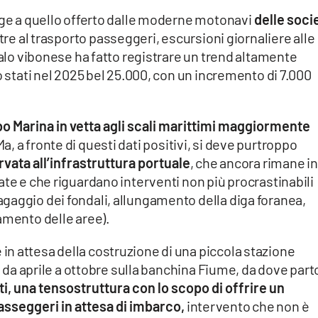
nge a quello offerto dalle moderne motonavi
delle soci
tre al trasporto passeggeri, escursioni giornaliere alle
calo vibonese ha fatto registrare un trend altamente
o stati nel 2025 bel 25.000, con un incremento di 7.000
Vibo Marina in vetta agli scali marittimi maggiormente
Ma, a fronte di questi dati positivi, si deve purtroppo
rvata all’infrastruttura portuale
, che ancora rimane in
ate e che riguardano interventi non più procrastinabili
gaggio dei fondali, allungamento della diga foranea,
amento delle aree).
n attesa della costruzione di una piccola stazione
e, da aprile a ottobre sulla banchina Fiume, da dove par
ti, una tensostruttura con lo scopo di offrire un
passeggeri in attesa di imbarco,
intervento che non è