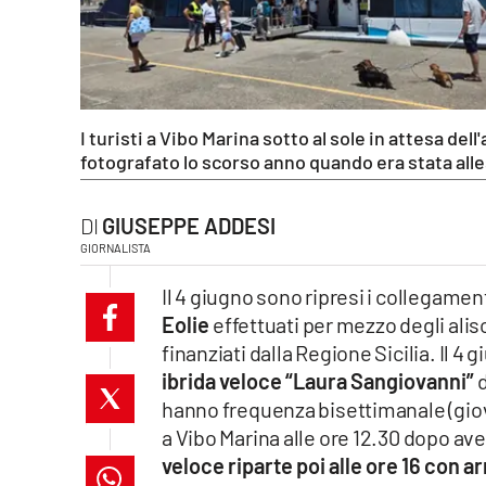
laconair.it
lacitymag.it
ilreggino.it
I turisti a Vibo Marina sotto al sole in attesa dell
fotografato lo scorso anno quando era stata alle
cosenzachannel.it
GIUSEPPE ADDESI
ilvibonese.it
GIORNALISTA
catanzarochannel.it
Il 4 giugno sono ripresi i collegamenti
Eolie
effettuati per mezzo degli alis
lacapitalenews.it
finanziati dalla Regione Sicilia. Il 4
ibrida veloce “Laura Sangiovanni”
d
hanno frequenza bisettimanale (giove
App
a Vibo Marina alle ore 12.30 dopo aver
Android
veloce riparte poi alle ore 16 con ar