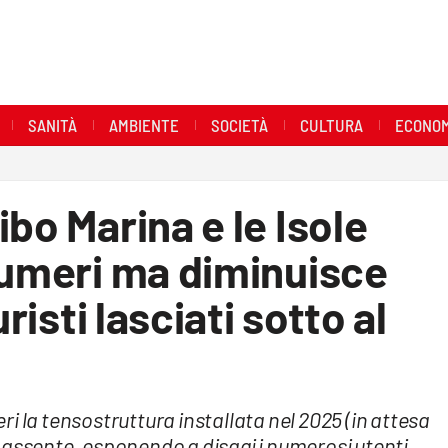
SANITÀ
AMBIENTE
SOCIETÀ
CULTURA
ECONOM
bo Marina e le Isole
numeri ma diminuisce
risti lasciati sotto al
i la tensostruttura installata nel 2025 (in attesa
 assente, esponendo a disagi i numerosi utenti