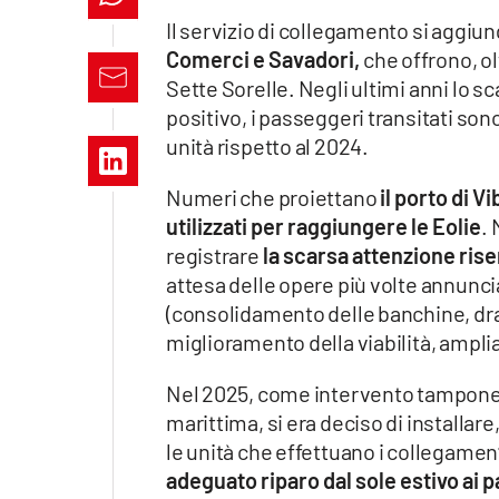
Apple
Il servizio di collegamento si aggiu
Comerci e Savadori,
che offrono, ol
Sette Sorelle. Negli ultimi anni lo s
positivo, i passeggeri transitati son
Vai
unità rispetto al 2024.
Numeri che proiettano
il porto di 
utilizzati per raggiungere le Eolie
. 
registrare
la scarsa attenzione rise
attesa delle opere più volte annunci
(consolidamento delle banchine, dra
miglioramento della viabilità, ampli
Nel 2025, come intervento tampone i
marittima, si era deciso di installar
le unità che effettuano i collegamen
adeguato riparo dal sole estivo ai 