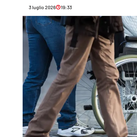
Eventi
3 luglio 2026
19:33
Sport
Streaming
LaC TV
Lac Network
LaC OnAir
LaC
Network
lacplay.it
lactv.it