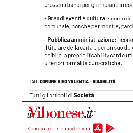
prossimi bandi per gli impianti in c
-
Grandi eventi e cultura
: sconto de
comunale, nonché per mostre, parchi
-
Pubblica amministrazione
: ricon
il titolare della carta o per un suo 
esibire la propria Disability card o u
ulteriori formalità burocratiche.
TAG
COMUNE VIBO VALENTIA ·
DISABILITÀ
Tutti gli articoli di
Società
Scarica tutte le nostre app!