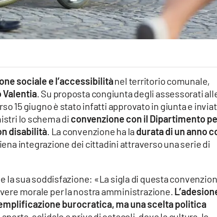
one sociale e l’accessibilità
nel territorio comunale,
 Valentia
. Su proposta congiunta degli assessorati all
orso 15 giugno è stato infatti approvato in giunta e invia
nistri lo schema di
convenzione con il Dipartimento pe
n disabilità
. La convenzione ha la
durata di un anno c
piena integrazione dei cittadini attraverso una serie di
 la sua soddisfazione: «La sigla di questa convenzio
dovere morale per la nostra amministrazione.
L’adesion
 semplificazione burocratica, ma una scelta politica
perta, solidale e priva di ostacoli, dove la cultura, lo