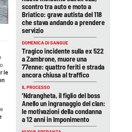
scontro tra auto e moto a
Briatico: grave autista del 118
che stava andando a prendere
servizio
DOMENICA DI SANGUE
Tragico incidente sulla ex 522
e
a Zambrone, muore una
to
77enne: quattro feriti e strada
r le
ancora chiusa al traffico
on
IL PROCESSO
’Ndrangheta, il figlio del boss
Anello un ingranaggio del clan:
ne
le motivazioni della condanna
e
a 12 anni in Imponimento
NUOVA SPERANZA