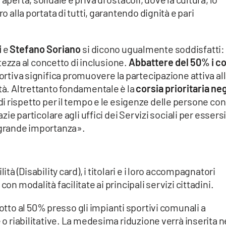
ro alla portata di tutti, garantendo dignità e pari
i
e
Stefano Soriano
si dicono ugualmente soddisfatti:
zza al concetto di inclusione.
Abbattere del 50% i co
portiva significa promuovere la partecipazione attiva al
ità. Altrettanto fondamentale è la
corsia prioritaria neg
i rispetto per il tempo e le esigenze delle persone con
azie particolare agli uffici dei Servizi sociali per essers
i grande importanza».
ità (Disability card), i titolari e i loro accompagnatori
con modalità facilitate ai principali servizi cittadini.
dotto al 50% presso gli impianti sportivi comunali a
e o riabilitative. La medesima riduzione verrà inserita n