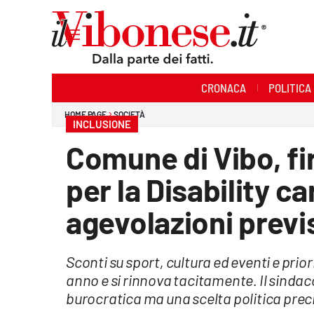
Sezioni
CRONACA
POLITICA
Cronaca
HOME PAGE
SOCIETÀ
INCLUSIONE
Politica
Comune di Vibo, f
Sanità
per la Disability ca
Ambiente
agevolazioni previ
Società
Sconti su sport, cultura ed eventi e prior
Cultura
anno e si rinnova tacitamente. Il sind
Economia e Lavoro
burocratica ma una scelta politica prec