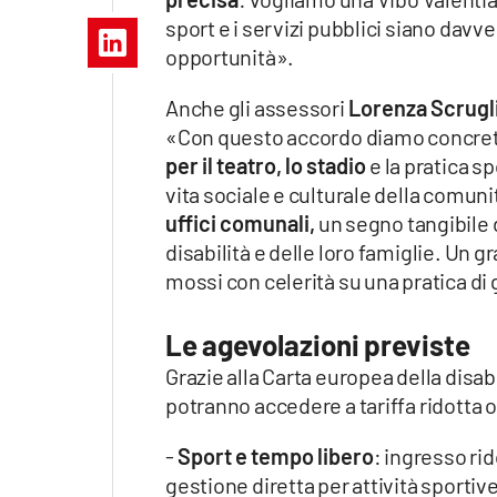
Apple
sport e i servizi pubblici siano davve
opportunità».
Anche gli assessori
Lorenza Scrugl
Vai
«Con questo accordo diamo concrete
per il teatro, lo stadio
e la pratica s
vita sociale e culturale della comun
uffici comunali,
un segno tangibile d
disabilità e delle loro famiglie. Un gr
mossi con celerità su una pratica d
Le agevolazioni previste
Grazie alla Carta europea della disabil
potranno accedere a tariffa ridotta o 
-
Sport e tempo libero
: ingresso ri
gestione diretta per attività sportiv