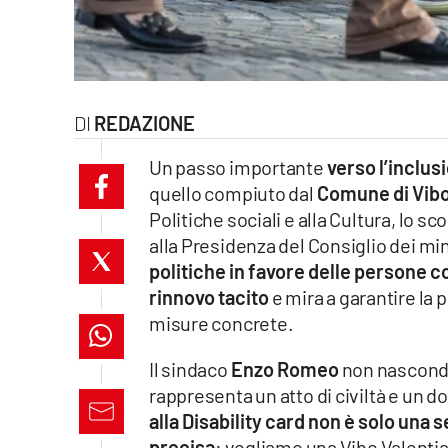
laconair.it
lacitymag.it
REDAZIONE
ilreggino.it
Un passo importante
verso l’inclusi
cosenzachannel.it
quello compiuto dal
Comune di Vibo
Politiche sociali e alla Cultura, lo sc
ilvibonese.it
alla Presidenza del Consiglio dei mi
catanzarochannel.it
politiche in favore delle persone co
rinnovo tacito
e mira a garantire la 
lacapitalenews.it
misure concrete.
Il sindaco
Enzo Romeo
non nasconde
App
rappresenta un atto di civiltà e un 
Android
alla Disability card non è solo una
precisa
: vogliamo una Vibo Valentia a