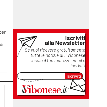
 per
Iscriviti
alla Newsletter
di
Se vuoi ricevere gratuitamente
tutte le notizie di
Il Vibonese
lascia il tuo indirizzo email e
iscriviti
Iscriviti
lacplay.it
lacitymag.it
lactv.it
lacapitalenews.it
laconair.it
ilreggino.it
cosenzachannel.it