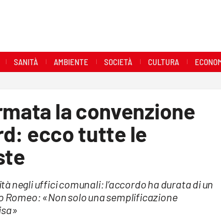
SANITÀ
AMBIENTE
SOCIETÀ
CULTURA
ECONOM
irmata la convenzione
rd: ecco tutte le
ste
ità negli uffici comunali: l’accordo ha durata di un
aco Romeo: «Non solo una semplificazione
isa»