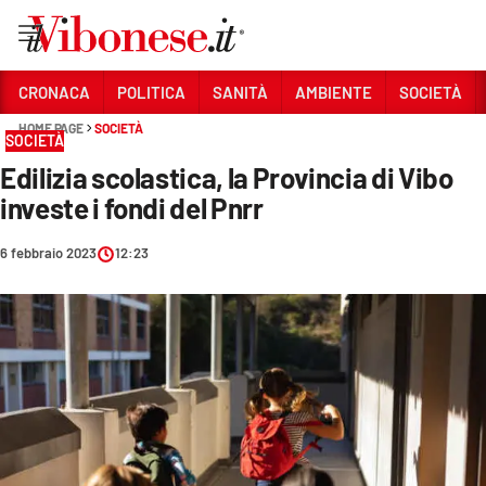
Vai
CRONACA
POLITICA
SANITÀ
AMBIENTE
SOCIETÀ
HOME PAGE
SOCIETÀ
Sezioni
SOCIETÀ
Edilizia scolastica, la Provincia di Vibo
CRONACA
investe i fondi del Pnrr
POLITICA
6 febbraio 2023
12:23
SANITÀ
AMBIENTE
SOCIETÀ
CULTURA
ECONOMIA E LAVORO