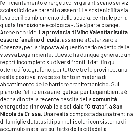
l’efficientamento energetico, si garantiscano servizi
scolastici dove carenti o assenti.La sostenibilità sia
leva per il cambiamento della scuola, centrale per la
giusta transizione ecologica». Se Sparte piange,
Atene non ride.
La provincia di Vibo Valentia risulta
essere fanalino di coda,
assieme a Catanzaro e
Cosenza, per la risposta al questionario redatto dalla
stessa Legambiente. Questo ha dunque generato un
report incompleto su diversi fronti. I dati fin qui
ottenuti fotografano, per tutte e tre le province, una
realtà positiva invece soltanto in materia di
abbattimento delle barriere architettoniche. Sul
piano dell’efficienza energetica, per Legambiente è
degna di nota la recente nascita della
comunità
energetica rinnovabile e solidale “Citrato”, a San
Nicola da Crissa
. Una realtà composta da una trentina
di famiglie dotatasi di pannelli solari con sistema di
accumulo installati sul tetto della cittadella