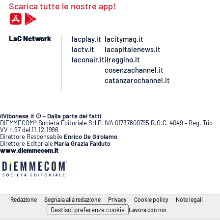
Scarica tutte le nostre app!
LaC Network
lacplay.it
lacitymag.it
lactv.it
lacapitalenews.it
laconair.it
ilreggino.it
cosenzachannel.it
catanzarochannel.it
ilVibonese.it © – Dalla parte dei fatti
DIEMMECOM® Società Editoriale Srl P. IVA 01737800795 R.O.C. 4049 – Reg. Trib
VV n.97 del 11.12.1996
Direttore Responsabile
Enrico De Girolamo
Direttore Editoriale
Maria Grazia Falduto
www.diemmecom.it
Redazione
Segnala alla redazione
Privacy
Cookie policy
Note legali
Gestisci preferenze cookie
Lavora con noi