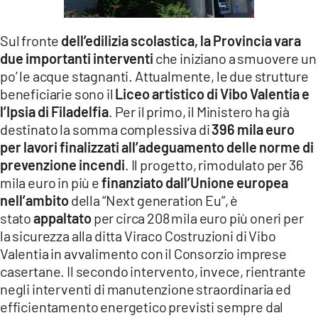
LACITYMAG.IT
Sul fronte
dell’edilizia scolastica, la Provincia vara
ILREGGINO.IT
due importanti interventi
che iniziano a smuovere un
po’ le acque stagnanti. Attualmente, le due strutture
COSENZACHANNEL.IT
beneficiarie sono il
Liceo artistico di Vibo Valentia e
ILVIBONESE.IT
l’Ipsia di Filadelfia
. Per il primo, il Ministero ha già
destinato la somma complessiva di
396 mila euro
CATANZAROCHANNEL.IT
per lavori finalizzati all’adeguamento delle norme di
prevenzione incendi
. Il progetto, rimodulato per 36
LACAPITALENEWS.IT
mila euro in più e
finanziato dall’Unione europea
nell’ambito
della
“Next generation Eu”, è
App
stato
appaltato
per circa 208 mila euro più oneri per
la sicurezza alla ditta Viraco Costruzioni di Vibo
ANDROID
Valentia in avvalimento con il Consorzio imprese
APPLE
casertane. Il secondo intervento, invece, rientrante
negli interventi di manutenzione straordinaria ed
efficientamento energetico previsti sempre dal