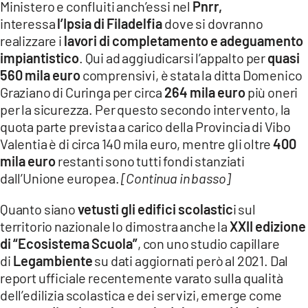
Ministero e confluiti anch’essi nel
Pnrr,
interessa
l’Ipsia di Filadelfia
dove si dovranno
realizzare i
lavori di completamento e adeguamento
impiantistico
. Qui ad aggiudicarsi l’appalto per
quasi
560 mila euro
comprensivi, è stata la ditta Domenico
Graziano di Curinga per circa
264 mila euro
più oneri
per la sicurezza. Per questo secondo intervento, la
quota parte prevista a carico della Provincia di Vibo
Valentia è di circa 140 mila euro, mentre gli oltre
400
mila euro
restanti sono tutti fondi stanziati
dall’Unione europea.
[Continua in basso]
Quanto siano
vetusti gli edifici scolastic
i sul
territorio nazionale lo dimostra anche la
XXII edizione
di “Ecosistema Scuola”
, con uno studio capillare
di
Legambiente
su dati aggiornati però al 2021. Dal
report ufficiale recentemente varato sulla qualità
dell’edilizia scolastica e dei servizi, emerge come