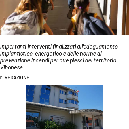
EVENTI
SPORT
Streaming
LAC TV
Importanti interventi finalizzati all'adeguamento
impiantistico, energetico e delle norme di
LAC NETWORK
prevenzione incendi per due plessi del territorio
Vibonese
LAC ONAIR
REDAZIONE
LaC
Network
LACPLAY.IT
LACTV.IT
LACONAIR.IT