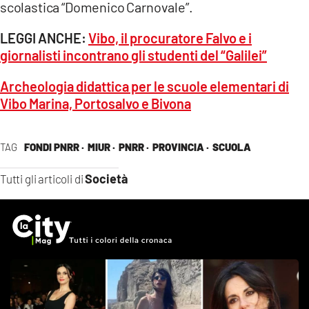
scolastica “Domenico Carnovale”.
LEGGI ANCHE:
Vibo, il procuratore Falvo e i
giornalisti incontrano gli studenti del “Galilei”
Archeologia didattica per le scuole elementari di
Vibo Marina, Portosalvo e Bivona
TAG
FONDI PNRR ·
MIUR ·
PNRR ·
PROVINCIA ·
SCUOLA
Società
Tutti gli articoli di