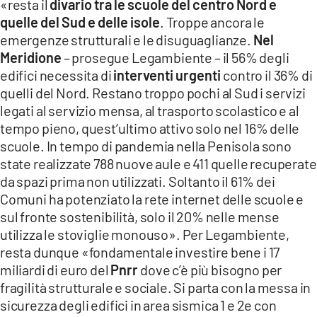
«resta il
divario tra le scuole del centro Nord e
quelle del Sud e delle isole
. Troppe ancora le
emergenze strutturali e le disuguaglianze.
Nel
Meridione
– prosegue Legambiente – il 56% degli
edifici necessita di
interventi urgenti
contro il 36% di
quelli del Nord. Restano troppo pochi al Sud i servizi
legati al servizio mensa, al trasporto scolastico e al
tempo pieno, quest’ultimo attivo solo nel 16% delle
scuole. In tempo di pandemia nella Penisola sono
state realizzate 788 nuove aule e 411 quelle recuperate
da spazi prima non utilizzati. Soltanto il 61% dei
Comuni ha potenziato la rete internet delle scuole e
sul fronte sostenibilità, solo il 20% nelle mense
utilizza le stoviglie monouso». Per Legambiente,
resta dunque «fondamentale investire bene i 17
miliardi di euro del
Pnrr
dove c’è più bisogno per
fragilità strutturale e sociale. Si parta con la messa in
sicurezza degli edifici in area sismica 1 e 2e con