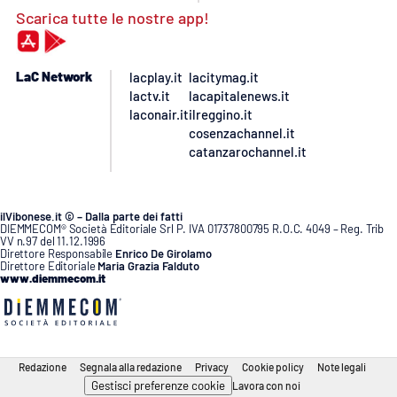
Scarica tutte le nostre app!
LaC Network
lacplay.it
lacitymag.it
lactv.it
lacapitalenews.it
laconair.it
ilreggino.it
cosenzachannel.it
catanzarochannel.it
ilVibonese.it © – Dalla parte dei fatti
DIEMMECOM® Società Editoriale Srl P. IVA 01737800795 R.O.C. 4049 – Reg. Trib
VV n.97 del 11.12.1996
Direttore Responsabile
Enrico De Girolamo
Direttore Editoriale
Maria Grazia Falduto
www.diemmecom.it
Redazione
Segnala alla redazione
Privacy
Cookie policy
Note legali
Gestisci preferenze cookie
Lavora con noi