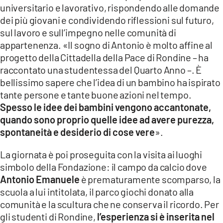
universitario e lavorativo, rispondendo alle domande
dei più giovani e condividendo riflessioni sul futuro,
sul lavoro e sull’impegno nelle comunità di
appartenenza. «Il sogno di Antonio è molto affine al
progetto della Cittadella della Pace di Rondine – ha
raccontato una studentessa del Quarto Anno –. È
bellissimo sapere che l’idea di un bambino ha ispirato
tante persone e tante buone azioni nel tempo.
Spesso le idee dei bambini vengono accantonate,
quando sono proprio quelle idee ad avere purezza,
spontaneità e desiderio di cose vere
».
La giornata è poi proseguita con la visita ai luoghi
simbolo della Fondazione: il campo da calcio dove
Antonio Emanuele
è prematuramente scomparso, la
scuola a lui intitolata, il parco giochi donato alla
comunità e la scultura che ne conserva il ricordo. Per
gli studenti di Rondine,
l’esperienza si è inserita nel