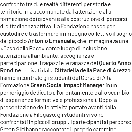
confronto tra due realtà differenti per storia e
LACITYMAG.IT
territorio, ma accomunate dall’attenzione alla
formazione dei giovani e alla costruzione di percorsi
ILREGGINO.IT
di cittadinanza attiva. La Fondazione nasce per
custodire e trasformare in impegno collettivo il sogno
COSENZACHANNEL.IT
del piccolo
Antonio Emanuele
, che immaginava una
ILVIBONESE.IT
«Casa della Pace» come luogo di inclusione,
attenzione all’ambiente, accoglienza e
CATANZAROCHANNEL.IT
partecipazione. I ragazzi e le ragazze del
Quarto Anno
Rondine
, arrivati dalla
Cittadella della Pace di Arezzo
,
LACAPITALENEWS.IT
hanno incontrato gli studenti del Corso di Alta
Formazione
Green Social Impact Manager
in un
App
pomeriggio dedicato all’orientamento e allo scambio
ANDROID
di esperienze formative e professionali. Dopo la
presentazione delle attività portate avanti dalla
APPLE
Fondazione a Filogaso, gli studenti si sono
confrontati in piccoli gruppi. I partecipanti al percorso
Green SIM hanno raccontato il proprio cammino