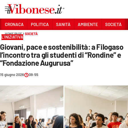
Vai
CRONACA
POLITICA
SANITÀ
AMBIENTE
SOCIETÀ
HOME PAGE
SOCIETÀ
Sezioni
L’INIZIATIVA
Giovani, pace e sostenibilità: a Filogaso
CRONACA
l’incontro tra gli studenti di “Rondine” e
POLITICA
“Fondazione Augurusa”
SANITÀ
15 giugno 2026
09:55
AMBIENTE
SOCIETÀ
CULTURA
ECONOMIA E LAVORO