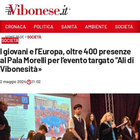
Vai
CRONACA
POLITICA
SANITÀ
AMBIENTE
SOCIETÀ
HOME PAGE
SOCIETÀ
Sezioni
SOCIETÀ
I giovani e l’Europa, oltre 400 presenze
CRONACA
al Pala Morelli per l’evento targato “Ali di
POLITICA
Vibonesità»
SANITÀ
2 maggio 2024
11:02
AMBIENTE
SOCIETÀ
CULTURA
ECONOMIA E LAVORO