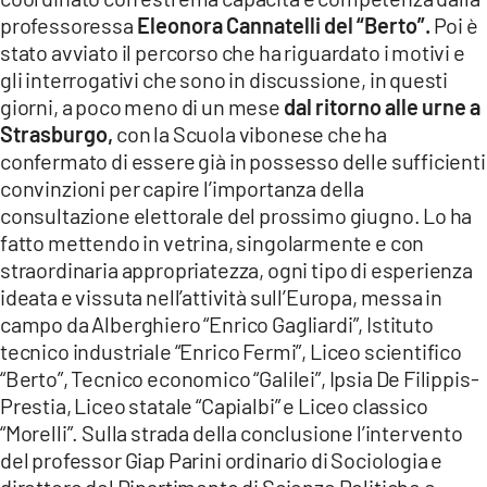
professoressa
Eleonora Cannatelli del “Berto”.
Poi è
stato avviato il percorso che ha riguardato i motivi e
gli interrogativi che sono in discussione, in questi
giorni, a poco meno di un mese
dal ritorno alle urne a
Strasburgo,
con la Scuola vibonese che ha
confermato di essere già in possesso delle sufficienti
convinzioni per capire l’importanza della
consultazione elettorale del prossimo giugno. Lo ha
fatto mettendo in vetrina, singolarmente e con
straordinaria appropriatezza, ogni tipo di esperienza
ideata e vissuta nell’attività sull’Europa, messa in
campo da Alberghiero “Enrico Gagliardi”, Istituto
tecnico industriale “Enrico Fermi”, Liceo scientifico
“Berto”, Tecnico economico “Galilei”, Ipsia De Filippis-
Prestia, Liceo statale “Capialbi” e Liceo classico
“Morelli”. Sulla strada della conclusione l’intervento
del professor Giap Parini ordinario di Sociologia e
direttore del Dipartimento di Scienze Politiche e