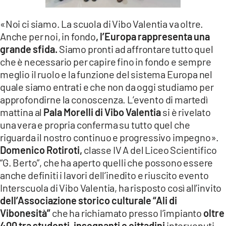
LACITYMAG.IT
«Noi ci siamo. La scuola di Vibo Valentia va oltre.
ILREGGINO.IT
Anche per noi, in fondo
, l’Europa rappresenta una
grande sfida.
Siamo pronti ad affrontare tutto quel
COSENZACHANNEL.IT
che è necessario per capire fino in fondo e sempre
meglio il ruolo e la funzione del sistema Europa nel
ILVIBONESE.IT
quale siamo entrati e che non da oggi studiamo per
approfondirne la conoscenza. L’evento di martedì
CATANZAROCHANNEL.IT
mattina al
Pala Morelli di Vibo Valentia
si è rivelato
LACAPITALENEWS.IT
una vera e propria conferma su tutto quel che
riguarda il nostro continuo e progressivo impegno».
Domenico Rotiroti,
classe IV A del Liceo Scientifico
App
“G. Berto”, che ha aperto quelli che possono essere
ANDROID
anche definiti i lavori dell’inedito e riuscito evento
Interscuola di Vibo Valentia, ha risposto così all’invito
APPLE
dell’Associazione storico culturale “Ali di
Vibonesità”
che ha richiamato presso l’impianto
oltre
400 tra studenti, insegnanti e cittadini
intervenuti