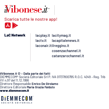
Scarica tutte le nostre app!
LaC Network
lacplay.it
lacitymag.it
lactv.it
lacapitalenews.it
laconair.it
ilreggino.it
cosenzachannel.it
catanzarochannel.it
ilVibonese.it © – Dalla parte dei fatti
DIEMMECOM® Società Editoriale Srl P. IVA 01737800795 R.O.C. 4049 – Reg. Trib
VV n.97 del 11.12.1996
Direttore Responsabile
Enrico De Girolamo
Direttore Editoriale
Maria Grazia Falduto
www.diemmecom.it