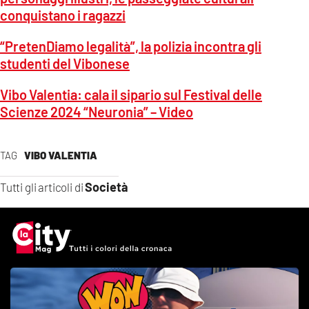
conquistano i ragazzi
“PretenDiamo legalità”, la polizia incontra gli
studenti del Vibonese
Vibo Valentia: cala il sipario sul Festival delle
Scienze 2024 “Neuronia” – Video
TAG
VIBO VALENTIA
Società
Tutti gli articoli di