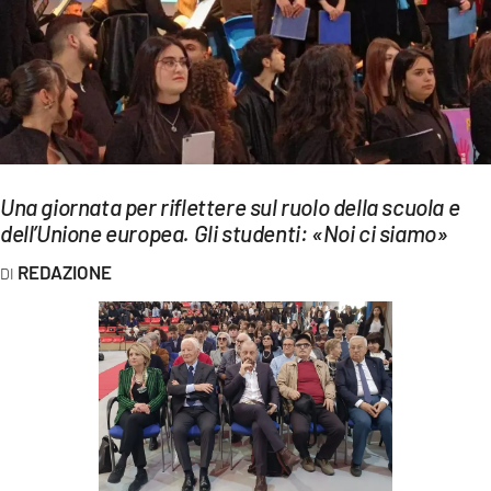
EVENTI
SPORT
Streaming
LAC TV
Una giornata per riflettere sul ruolo della scuola e
LAC NETWORK
dell’Unione europea. Gli studenti: «Noi ci siamo»
LAC ONAIR
REDAZIONE
LaC
Network
LACPLAY.IT
LACTV.IT
LACONAIR.IT