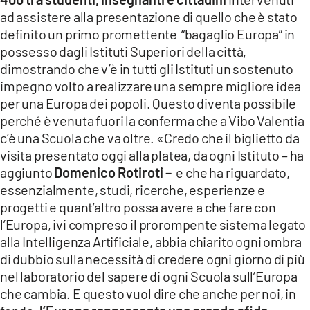
ad assistere alla presentazione di quello che è stato
definito un primo promettente “bagaglio Europa” in
possesso dagli Istituti Superiori della città,
dimostrando che v’è in tutti gli Istituti un sostenuto
impegno volto a realizzare una sempre migliore idea
per una Europa dei popoli. Questo diventa possibile
perché è venuta fuori la conferma che a Vibo Valentia
c’è una Scuola che va oltre. «Credo che il biglietto da
visita presentato oggi alla platea, da ogni Istituto – ha
aggiunto
Domenico Rotiroti –
e che ha riguardato,
essenzialmente, studi, ricerche, esperienze e
progetti e quant’altro possa avere a che fare con
l’Europa, ivi compreso il prorompente sistema legato
alla Intelligenza Artificiale, abbia chiarito ogni ombra
di dubbio sulla necessità di credere ogni giorno di più
nel laboratorio del sapere di ogni Scuola sull’Europa
che cambia. E questo vuol dire che anche per noi, in