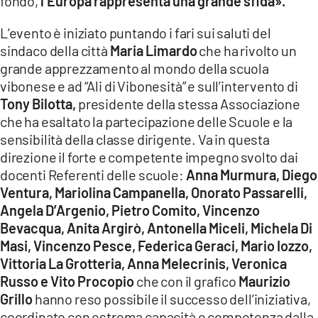
fondo,
l’Europa rappresenta una grande sfida».
L’evento è iniziato puntando i fari sui saluti del
sindaco della città
Maria Limardo
che ha rivolto un
grande apprezzamento al mondo della scuola
vibonese e ad “Ali di Vibonesità” e sull’intervento di
Tony Bilotta,
presidente della stessa Associazione
che ha esaltato la partecipazione delle Scuole e la
sensibilità della classe dirigente. Va in questa
direzione il forte e competente impegno svolto dai
docenti Referenti delle scuole:
Anna Murmura, Diego
Ventura, Mariolina Campanella, Onorato Passarelli,
Angela D’Argenio, Pietro Comito, Vincenzo
Bevacqua, Anita Argirò, Antonella Miceli, Michela Di
Masi, Vincenzo Pesce, Federica Geraci, Mario Iozzo,
Vittoria La Grotteria, Anna Melecrinis, Veronica
Russo e Vito Procopio
che con il grafico
Maurizio
Grillo
hanno reso possibile il successo dell’iniziativa,
coordinato con estrema capacità e competenza dalla