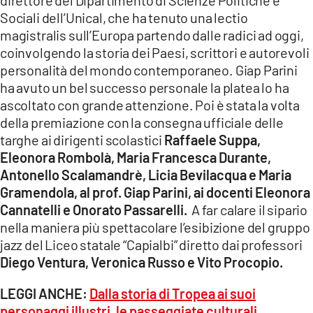
Sociali dell’Unical, che ha tenuto una lectio
magistralis sull’Europa partendo dalle radici ad oggi,
coinvolgendo la storia dei Paesi, scrittori e autorevoli
personalità del mondo contemporaneo. Giap Parini
ha avuto un bel successo personale la platea lo ha
ascoltato con grande attenzione. Poi è stata la volta
della premiazione con la consegna ufficiale delle
targhe ai dirigenti scolastici
Raffaele Suppa,
Eleonora Rombolà, Maria Francesca Durante,
Antonello Scalamandrè, Licia Bevilacqua e Maria
Gramendola, al prof. Giap Parini, ai docenti Eleonora
Cannatelli e Onorato Passarelli.
A far calare il sipario
nella maniera più spettacolare l’esibizione del gruppo
jazz del Liceo statale “Capialbi” diretto dai professori
Diego Ventura, Veronica Russo e Vito Procopio.
LEGGI ANCHE:
Dalla storia di Tropea ai suoi
personaggi illustri, le passeggiate culturali