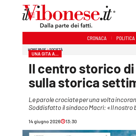
Sezioni
CRONACA
POLITICA
Cronaca
HOME PAGE
SOCIETÀ
UNA GITA A...
Politica
Il centro storico d
Sanità
sulla storica sett
Ambiente
Le parole crociate per una volta incorano
Società
Soddisfatto il sindaco Macrì: «Il nostro bo
Cultura
14 giugno 2026
13:30
Economia e Lavoro