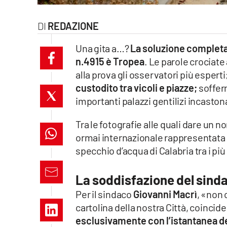
laconair.it
REDAZIONE
lacitymag.it
Una gita a…?
La soluzione completa
n.4915 è Tropea
. Le parole crociate
ilreggino.it
alla prova gli osservatori più espert
cosenzachannel.it
custodito tra vicoli e piazze;
sofferm
importanti palazzi gentilizi incaston
ilvibonese.it
Tra le fotografie alle quali dare un n
catanzarochannel.it
ormai internazionale rappresentata
specchio d’acqua di Calabria tra i più
lacapitalenews.it
La soddisfazione del sind
App
Per il sindaco
Giovanni Macrì
, «non 
cartolina della nostra Città, coincid
Android
esclusivamente con l’istantanea del