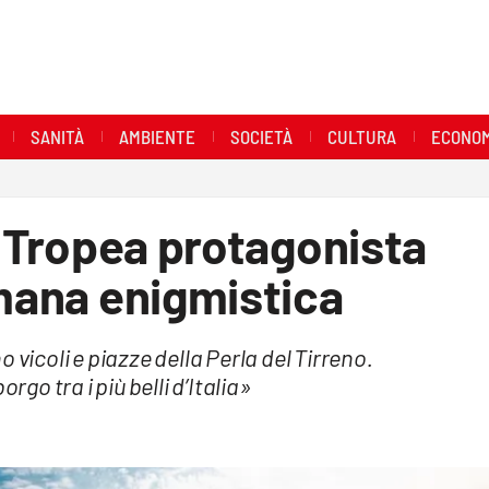
SANITÀ
AMBIENTE
SOCIETÀ
CULTURA
ECONOM
i Tropea protagonista
imana enigmistica
 vicoli e piazze della Perla del Tirreno.
rgo tra i più belli d’Italia»