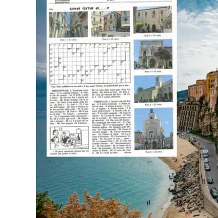
Eventi
Sport
Streaming
LaC TV
Lac Network
LaC OnAir
LaC
Network
lacplay.it
lactv.it