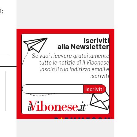
1;
Iscriviti
alla Newsletter
Se vuoi ricevere gratuitamente
tutte le notizie di
Il Vibonese
lascia il tuo indirizzo email e
lacplay.it
lacitymag.it
iscriviti
lactv.it
lacapitalenews.it
Iscriviti
laconair.it
ilreggino.it
cosenzachannel.it
catanzarochannel.it