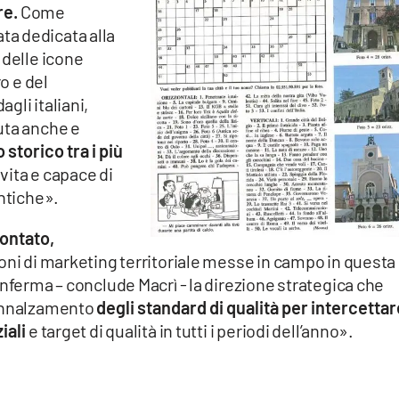
re.
Come
a dedicata alla
 delle icone
ro e del
gli italiani,
uta anche e
storico tra i più
 vita e capace di
entiche».
contato,
oni di marketing territoriale messe in campo in questa
onferma – conclude Macrì - la direzione strategica che
’innalzamento
degli standard di qualità per intercetta
iali
e target di qualità in tutti i periodi dell’anno».