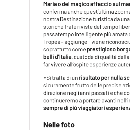
Maria o del magico affaccio sul ma
Apple
conferma anche quest’ultima zoomat
nostra Destinazione turistica da una
storiche fra le riviste del tempo libe
passatempo intelligente più amata da
Vai
Tropea – aggiunge - viene riconosci
soprattutto come
prestigioso borgo 
belli d’Italia,
custode di qualità della
far vivere all’ospite esperienze aut
«Si tratta di un
risultato per nulla s
sicuramente frutto delle precise azi
direzione negli anni passati e che c
continueremo a portare avanti nell
sempre di più viaggiatori esperienz
Nelle foto