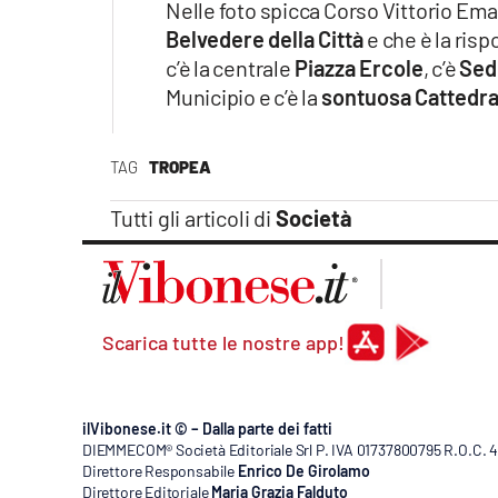
Nelle foto spicca Corso Vittorio Ema
Belvedere della Città
e che è la risp
c’è la centrale
Piazza Ercole
, c’è
Sedi
Municipio e c’è la
sontuosa Cattedral
TAG
TROPEA
Tutti gli articoli di
Società
Scarica tutte le nostre app!
ilVibonese.it © – Dalla parte dei fatti
DIEMMECOM® Società Editoriale Srl P. IVA 01737800795 R.O.C. 404
Direttore Responsabile
Enrico De Girolamo
Direttore Editoriale
Maria Grazia Falduto