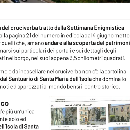
 del cruciverba tratto dalla Settimana Enigmistica
 alla pagina 21 del numero in edicola dal 4 giugno mett
i; quelli che, amano
andare alla scoperta del patrimon
arsi sui particolari dei portali e sui dettagli degli
ati nel borgo, nei suoi appena 3,5 chilometri quadrati.
ome e da incasellare nel cruciverba non c’è la cartolina
dal Santuario di Santa Maria dell’Isola
che domina lo
 noti ed apprezzati al mondo bensì il centro storico.
aco
c’è più un’unica
ente solo ed
l’Isola di Santa