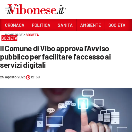
Vai
CRONACA
POLITICA
SANITÀ
AMBIENTE
SOCIETÀ
HOME PAGE
SOCIETÀ
Sezioni
SOCIETÀ
Il Comune di Vibo approva l’Avviso
CRONACA
pubblico per facilitare l’accesso ai
POLITICA
servizi digitali
SANITÀ
25 agosto 2023
12:59
AMBIENTE
SOCIETÀ
CULTURA
ECONOMIA E LAVORO