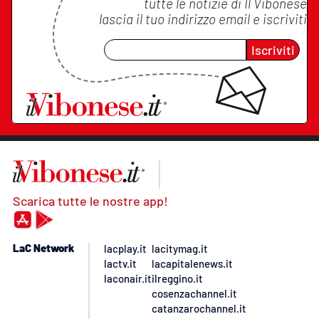
tutte le notizie di
Il Vibonese
lascia il tuo indirizzo email e iscriviti
Iscriviti
Scarica tutte le nostre app!
LaC Network
lacplay.it
lacitymag.it
lactv.it
lacapitalenews.it
laconair.it
ilreggino.it
cosenzachannel.it
catanzarochannel.it