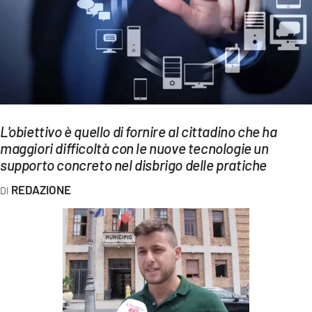
EVENTI
SPORT
Streaming
LAC TV
L'obiettivo è quello di fornire al cittadino che ha
LAC NETWORK
maggiori difficoltà con le nuove tecnologie un
supporto concreto nel disbrigo delle pratiche
LAC ONAIR
REDAZIONE
LaC
Network
LACPLAY.IT
LACTV.IT
LACONAIR.IT