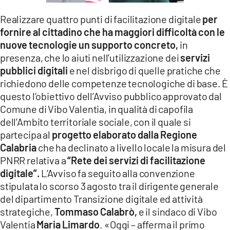
LACITYMAG.IT
Realizzare quattro punti di facilitazione digitale
per
fornire al cittadino che ha maggiori difficoltà con le
ILREGGINO.IT
nuove tecnologie un supporto concreto,
in
presenza, che lo aiuti nell’utilizzazione dei
servizi
COSENZACHANNEL.IT
pubblici digitali
e nel disbrigo di quelle pratiche che
ILVIBONESE.IT
richiedono delle competenze tecnologiche di base. È
questo l’obiettivo dell’Avviso pubblico approvato dal
CATANZAROCHANNEL.IT
Comune di Vibo Valentia, in qualità di capofila
dell’Ambito territoriale sociale, con il quale si
LACAPITALENEWS.IT
partecipa al
progetto elaborato dalla Regione
Calabria
che ha declinato a livello locale la misura del
App
PNRR relativa a
“Rete dei servizi di facilitazione
ANDROID
digitale”.
L’Avviso fa seguito alla convenzione
stipulata lo scorso 3 agosto tra il dirigente generale
APPLE
del dipartimento Transizione digitale ed attività
strategiche,
Tommaso Calabrò,
e il sindaco di Vibo
Valentia
Maria Limardo
. «Oggi – afferma il primo