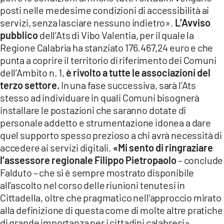
posti nelle medesime condizioni di accessibilità ai
servizi, senza lasciare nessuno indietro».
L’Avviso
pubblico
dell’Ats di Vibo Valentia, per il quale la
Regione Calabria ha stanziato 176.467,24 euro e che
punta a coprire il territorio di riferimento dei Comuni
dell’Ambito n. 1,
è rivolto a tutte le associazioni del
terzo settore.
In una fase successiva, sarà l’Ats
stesso ad individuare in quali Comuni bisognerà
installare le postazioni che saranno dotate di
personale addetto e strumentazione idonea a dare
quel supporto spesso prezioso a chi avrà necessità di
accedere ai servizi digitali.
«Mi sento di ringraziare
l’assessore regionale Filippo Pietropaolo
– conclude
Falduto – che si è sempre mostrato disponibile
all’ascolto nel corso delle riunioni tenutesi in
Cittadella, oltre che pragmatico nell’approccio mirato
alla definizione di questa come di molte altre pratiche
di grande importanza per i cittadini calabresi».