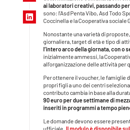
Apple
ai laboratori creativi, passando per
sono: l’Asd Penta Vibo, Asd Todo Sp
Coccinella e la Cooperativa sociale 
Nonostante una varietà di proposte, 
Vai
giornaliera, target di età e tipo di atti
l’intero arco della giornata, con o 
inizialmente ammessi, la Cooperativ
all’organizzazione delle attività per
Per ottenere il voucher, le famiglie 
propri figli a uno dei centri seleziona
contributo cambia in base alla durata
90 euro per due settimane di mezza g
inseriti in programmi a tempo pien
Le domande devono essere presentate
ufficiale.
Il modulo è disponibile su