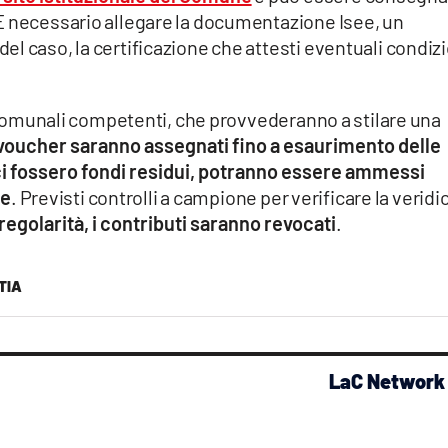
È necessario allegare la documentazione Isee, un
l caso, la certificazione che attesti eventuali condizi
ci comunali competenti, che provvederanno a stilare una
 voucher saranno assegnati fino a esaurimento delle
i ci fossero fondi residui, potranno essere ammessi
ee
. Previsti controlli a campione per verificare la veridic
rregolarità, i contributi saranno revocati
.
TIA
LaC Network