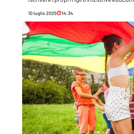
Eventi
10 luglio 2025
14:34
Sport
Streaming
LaC TV
Lac Network
LaC OnAir
LaC
Network
lacplay.it
lactv.it