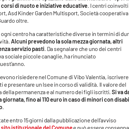
 corsi di nuoto e iniziative educative
. I centri coinvolti
ort, Asd Kinder Garden Multisport, Società cooperativa
Guardo oltre.
ogni centro ha caratteristiche diverse in termini di du
vità.
Alcuni prevedono la sola mezza giornata, altri
senza servizio pasti
. Da segnalare che uno dei centri
a sociale piccole canaglie, ha rinunciato
 quest’anno.
devono risiedere nel Comune di Vibo Valentia, iscrivere 
ti e presentare un Isee in corso di validità.
Il valore del
 della permanenza e al numero dei figli iscritti.
Si va d
iornata, fino ai 110 euro in caso di minori con disabi
o
.
 entro 15 giorni dalla pubblicazione dell’avviso
l sito istituzionale del Comune
e può essere consegna