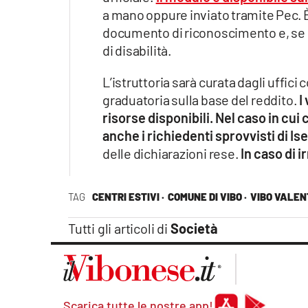
a mano oppure inviato tramite Pec. 
documento di riconoscimento e, se de
di disabilità.
L’istruttoria sarà curata dagli uffi
graduatoria sulla base del reddito.
I
risorse disponibili. Nel caso in cu
anche i richiedenti sprovvisti di Is
delle dichiarazioni rese.
In caso di i
TAG
CENTRI ESTIVI ·
COMUNE DI VIBO ·
VIBO VALEN
Tutti gli articoli di
Società
Scarica tutte le nostre app!