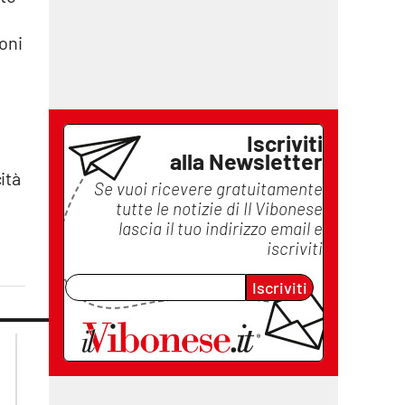
oni
Iscriviti
alla Newsletter
ità
Se vuoi ricevere gratuitamente
tutte le notizie di
Il Vibonese
lascia il tuo indirizzo email e
iscriviti
Iscriviti
lacplay.it
lacitymag.it
lactv.it
lacapitalenews.it
laconair.it
ilreggino.it