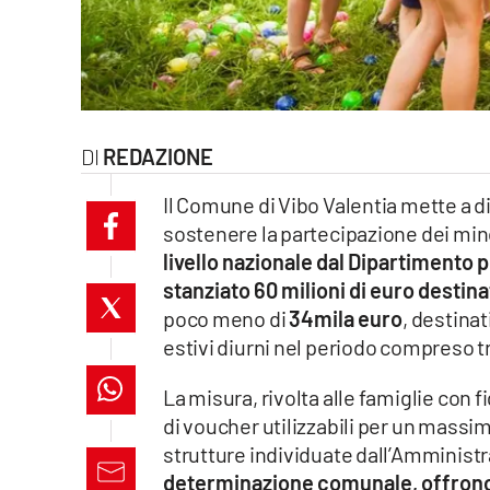
laconair.it
lacitymag.it
ilreggino.it
REDAZIONE
cosenzachannel.it
Il Comune di Vibo Valentia mette a 
sostenere la partecipazione dei minor
ilvibonese.it
livello nazionale dal Dipartimento p
stanziato 60 milioni di euro destinat
catanzarochannel.it
poco meno di
34mila euro
, destinat
lacapitalenews.it
estivi diurni nel periodo compreso 
La misura, rivolta alle famiglie con f
App
di voucher utilizzabili per un massi
Android
strutture individuate dall’Amminist
determinazione comunale, offrono 