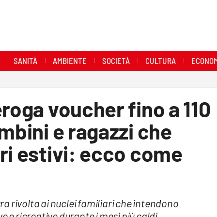
SANITÀ
AMBIENTE
SOCIETÀ
CULTURA
ECONOM
eroga voucher fino a 110
ambini e ragazzi che
ri estivi: ecco come
 rivolta ai nuclei familiari che intendono
ive e ricreative durante i mesi più caldi