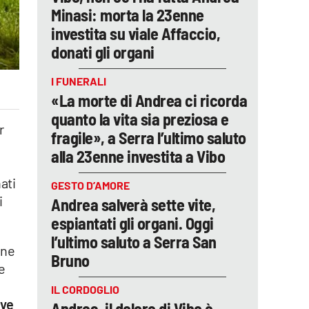
Minasi: morta la 23enne
investita su viale Affaccio,
donati gli organi
I FUNERALI
«La morte di Andrea ci ricorda
quanto la vita sia preziosa e
r
fragile», a Serra l’ultimo saluto
alla 23enne investita a Vibo
nati
GESTO D’AMORE
i
Andrea salverà sette vite,
espiantati gli organi. Oggi
l’ultimo saluto a Serra San
one
Bruno
e
IL CORDOGLIO
ive
Andrea, il dolore di Vibo è