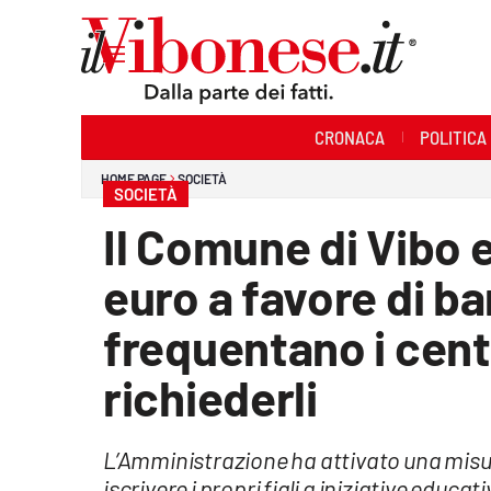
Sezioni
CRONACA
POLITICA
Cronaca
HOME PAGE
SOCIETÀ
SOCIETÀ
Politica
Il Comune di Vibo 
Sanità
euro a favore di b
Ambiente
frequentano i cent
Società
richiederli
Cultura
L’Amministrazione ha attivato una misura
Economia e Lavoro
iscrivere i propri figli a iniziative educat