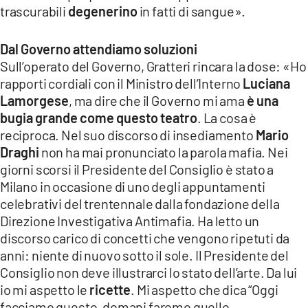
trascurabili
degenerino
in fatti di sangue».
Dal Governo attendiamo soluzioni
Sull’operato del Governo, Gratteri rincara la dose: «Ho
rapporti cordiali con il Ministro dell’Interno
Luciana
Lamorgese
, ma dire che il Governo mi ama
è una
bugia grande come questo teatro
. La cosa è
reciproca. Nel suo discorso di insediamento
Mario
Draghi
non ha mai pronunciato la parola mafia. Nei
giorni scorsi il Presidente del Consiglio è stato a
Milano in occasione di uno degli appuntamenti
celebrativi del trentennale dalla fondazione della
Direzione Investigativa Antimafia. Ha letto un
discorso carico di concetti che vengono ripetuti da
anni: niente di nuovo sotto il sole. Il Presidente del
Consiglio non deve illustrarci lo stato dell’arte. Da lui
io mi aspetto le
ricette
. Mi aspetto che dica “Oggi
facciamo questo, domani faremo quello,