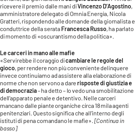
ricevere il premio dalle mani di
Vincenzo D’Agostino
,
amministratore delegato di Omnia Energia, Nicola
Gratteri, rispondendo alle domande della giornalista e
conduttrice della serata
Francesca Russo
, ha parlato
di momento di «oscurantismo della politica».
Le carceri in mano alle mafie
«Servirebbe il coraggio di
cambiare le regole del
gioco
, per rendere non più conveniente delinquere
invece continuiamo ad assistere alla elaborazione di
norme che non servono a dare
risposte di giustizia e
di democrazia
– ha detto – Io vedo una smobilitazione
dell’apparato penale e detentivo. Nelle carceri
mancano dalle piante organiche circa 18 mila agenti
penitenziari. Questo significa che all’interno degli
istituti di pena comandano le mafie».
[Continua in
basso]