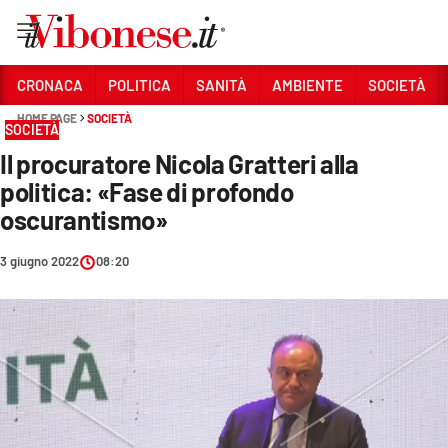
Vai
CRONACA
POLITICA
SANITÀ
AMBIENTE
SOCIETÀ
HOME PAGE
SOCIETÀ
Sezioni
SOCIETÀ
Il procuratore Nicola Gratteri alla
CRONACA
politica: «Fase di profondo
POLITICA
oscurantismo»
SANITÀ
3 giugno 2022
08:20
AMBIENTE
SOCIETÀ
CULTURA
ECONOMIA E LAVORO