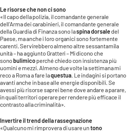
Le risorse che non ci sono
«Il capo della polizia, il comandante generale
dell’Arma dei carabinieri, il comandante generale
della Guardia di Finanza sono la
spina dorsale
del
Paese, ma anche i loro organici sono fortemente
carenti. Servirebbero almeno altre sessantamila
unità – ha aggiunto Gratteri – Mi dicono che
sono
bulimico
perché chiedo con insistenza più
uomini e mezzi. Almeno due volte la settimana mi
reco a Roma a fare la
questua
. Le indagini si portano
avanti anche in base alle energie disponibili. Se
avessi più risorse saprei bene dove andare a parare,
in quali territori operare per rendere più efficace il
contrasto alla criminalità».
Invertire il trend della rassegnazione
«Qualcuno mi rimprovera di usare un
tono