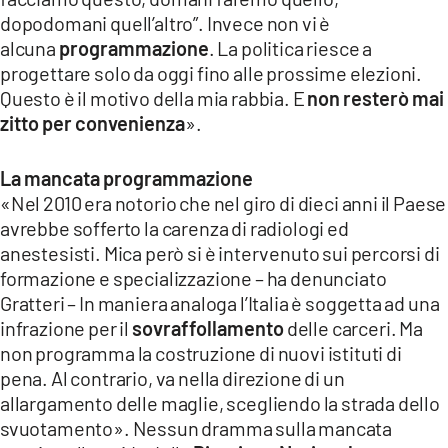
dopodomani quell’altro”. Invece non vi è
alcuna
programmazione
. La politica riesce a
progettare solo da oggi fino alle prossime elezioni.
Questo è il motivo della mia rabbia. E
non resterò mai
zitto per convenienza
».
La mancata programmazione
«Nel 2010 era notorio che nel giro di dieci anni il Paese
avrebbe sofferto la carenza di radiologi ed
anestesisti. Mica però si è intervenuto sui percorsi di
formazione e specializzazione – ha denunciato
Gratteri – In maniera analoga l’Italia è soggetta ad una
infrazione per il
sovraffollamento
delle carceri. Ma
non programma la costruzione di nuovi istituti di
pena. Al contrario, va nella direzione di un
allargamento delle maglie, scegliendo la strada dello
svuotamento». Nessun dramma sulla mancata