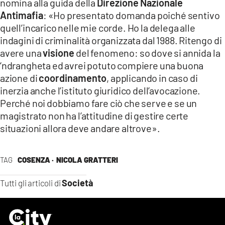
nomina alla guida della
Direzione Nazionale
Antimafia
: «Ho presentato domanda poiché sentivo
quell’incarico nelle mie corde. Ho la delega alle
indagini di criminalità organizzata dal 1988. Ritengo di
avere una
visione
del fenomeno: so dove si annida la
‘ndrangheta ed avrei potuto compiere una buona
azione di
coordinamento
, applicando in caso di
inerzia anche l’istituto giuridico dell’avocazione.
Perché noi dobbiamo fare ciò che serve e se un
magistrato non ha l’attitudine di gestire certe
situazioni allora deve andare altrove».
TAG
COSENZA ·
NICOLA GRATTERI
Società
Tutti gli articoli di