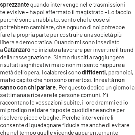
sprezzante
quando intervengo nelle trasmissioni
televisive – ha poi affermato il magistrato – Lo faccio
perché sono arrabbiato, sento che le cose si
potrebbero cambiare, che ognuno di noi potrebbe
fare la propria parte per costruire una società più
libera e democratica. Quando mi sono insediato
a
Catanzaro
ho iniziato a lavorare per invertire il trend
della rassegnazione. Siamo riusciti a raggiungere
risultati significativi ma io non mi sento neppure a
metà dell’opera. I calabresi sono
diffidenti
, paranoici,
ma ho capito che non sono omertosi. In realtà
non
sanno con chi parlare
. Per questo dedico un giorno la
settimana a ricevere le persone comuni. Mi
raccontano le vessazioni subite, i loro drammi ed io
mi prodigo nel dare risposte quotidiane anche per
risolvere piccole beghe. Perché intervenire lì
consente di guadagnare fiducia ma anche di evitare
che nel tempo quelle vicende apparentemente