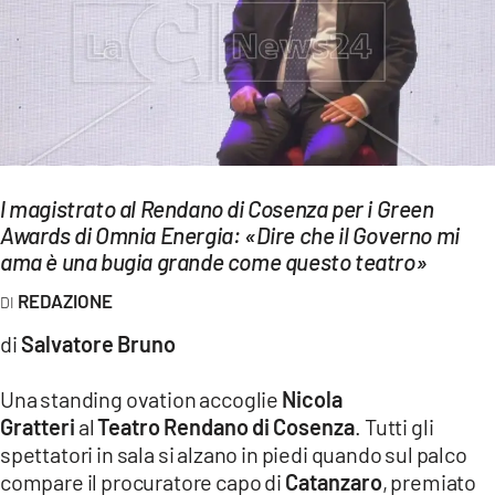
EVENTI
SPORT
Streaming
LAC TV
l magistrato al Rendano di Cosenza per i Green
LAC NETWORK
Awards di Omnia Energia: «Dire che il Governo mi
ama è una bugia grande come questo teatro»
LAC ONAIR
REDAZIONE
LaC
di
Salvatore Bruno
Network
LACPLAY.IT
Una standing ovation accoglie
Nicola
Gratteri
al
Teatro Rendano di Cosenza
. Tutti gli
LACTV.IT
spettatori in sala si alzano in piedi quando sul palco
LACONAIR.IT
compare il procuratore capo di
Catanzaro
, premiato