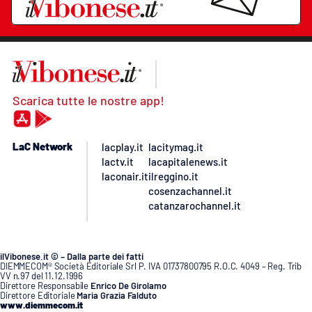
Scarica tutte le nostre app!
LaC Network
lacplay.it
lacitymag.it
lactv.it
lacapitalenews.it
laconair.it
ilreggino.it
cosenzachannel.it
catanzarochannel.it
ilVibonese.it © – Dalla parte dei fatti
DIEMMECOM® Società Editoriale Srl P. IVA 01737800795 R.O.C. 4049 – Reg. Trib
VV n.97 del 11.12.1996
Direttore Responsabile
Enrico De Girolamo
Direttore Editoriale
Maria Grazia Falduto
www.diemmecom.it