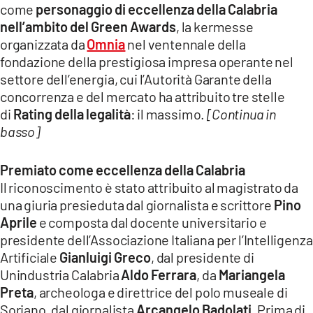
come
personaggio di eccellenza della Calabria
LACITYMAG.IT
nell’ambito del Green Awards
, la kermesse
organizzata da
Omnia
nel ventennale della
ILREGGINO.IT
fondazione della prestigiosa impresa operante nel
settore dell’energia, cui l’Autorità Garante della
COSENZACHANNEL.IT
concorrenza e del mercato ha attribuito tre stelle
ILVIBONESE.IT
di
Rating della legalità
: il massimo.
[Continua in
basso]
CATANZAROCHANNEL.IT
LACAPITALENEWS.IT
Premiato come eccellenza della Calabria
Il riconoscimento è stato attribuito al magistrato da
una giuria presieduta dal giornalista e scrittore
Pino
App
Aprile
e composta dal docente universitario e
ANDROID
presidente dell’Associazione Italiana per l’Intelligenza
Artificiale
Gianluigi Greco
, dal presidente di
APPLE
Unindustria Calabria
Aldo Ferrara
, da
Mariangela
Preta
, archeologa e direttrice del polo museale di
Soriano, dal giornalista
Arcangelo Badolati
. Prima di