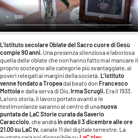
LACITYMAG.IT
ILREGGINO.IT
COSENZACHANNEL.IT
L’Istituto secolare Oblate del Sacro cuore di Gesù
ILVIBONESE.IT
compie 90 anni.
Una presenza silenziosa e laboriosa
quella delle oblate che non hanno fatto mai mancare il
CATANZAROCHANNEL.IT
proprio sostegno alle categorie più svantaggiate, ai
LACAPITALENEWS.IT
poveri relegati ai margini della società.
L’istituto
venne fondato a Tropea
dal beato don
Francesco
Mottola
e dalla serva di Dio,
Irma Scrugli.
Era il 1933.
App
La loro storia, il lavoro portato avanti e le
ANDROID
testimonianze saranno al centro di una
nuova
puntata de LaC Storie curata da Saverio
APPLE
Caracciolo
, che andrà
in onda il 3 dicembre alle ore
21.00 su LaC tv,
canale 11 del digitale terrestre. La
puntata sarà poi disponibile su
LaC play.