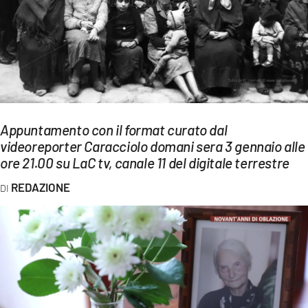
EVENTI
SPORT
Streaming
LAC TV
Appuntamento con il format curato dal
LAC NETWORK
videoreporter Caracciolo domani sera 3 gennaio alle
ore 21.00 su LaC tv, canale 11 del digitale terrestre
LAC ONAIR
REDAZIONE
LaC
Network
LACPLAY.IT
LACTV.IT
LACONAIR.IT