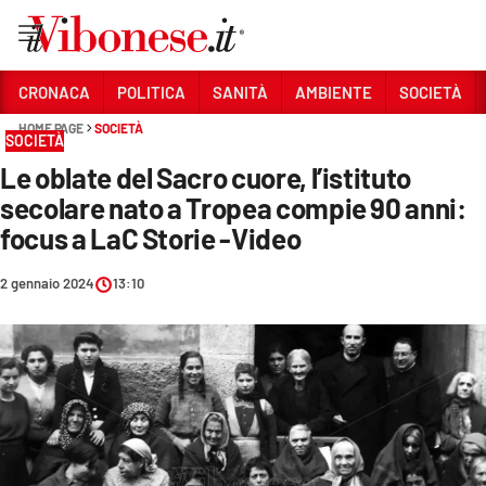
Vai
CRONACA
POLITICA
SANITÀ
AMBIENTE
SOCIETÀ
HOME PAGE
SOCIETÀ
Sezioni
SOCIETÀ
Le oblate del Sacro cuore, l’istituto
CRONACA
secolare nato a Tropea compie 90 anni:
POLITICA
focus a LaC Storie -Video
SANITÀ
2 gennaio 2024
13:10
AMBIENTE
SOCIETÀ
CULTURA
ECONOMIA E LAVORO