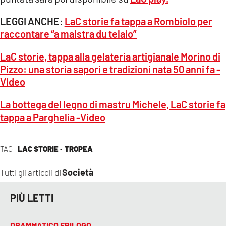
LEGGI ANCHE
:
LaC storie fa tappa a Rombiolo per
raccontare “a maistra du telaio”
LaC storie, tappa alla gelateria artigianale Morino di
Pizzo: una storia sapori e tradizioni nata 50 anni fa -
Video
La bottega del legno di mastru Michele, LaC storie fa
tappa a Parghelia -Video
TAG
LAC STORIE ·
TROPEA
Società
Tutti gli articoli di
PIÙ LETTI
DRAMMATICO EPILOGO