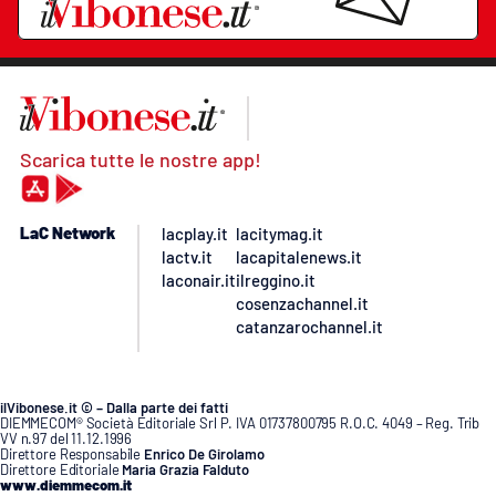
Scarica tutte le nostre app!
LaC Network
lacplay.it
lacitymag.it
lactv.it
lacapitalenews.it
laconair.it
ilreggino.it
cosenzachannel.it
catanzarochannel.it
ilVibonese.it © – Dalla parte dei fatti
DIEMMECOM® Società Editoriale Srl P. IVA 01737800795 R.O.C. 4049 – Reg. Trib
VV n.97 del 11.12.1996
Direttore Responsabile
Enrico De Girolamo
Direttore Editoriale
Maria Grazia Falduto
www.diemmecom.it