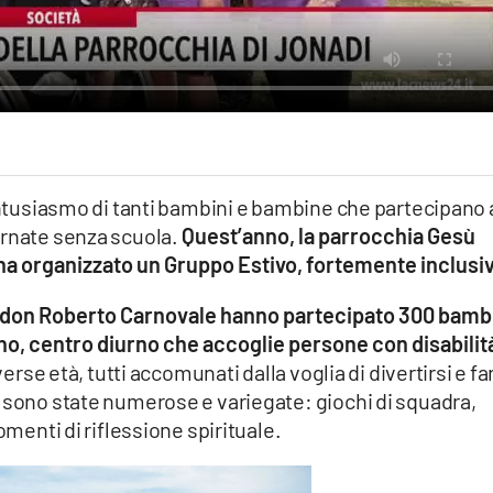
’entusiasmo di tanti bambini e bambine che partecipano 
ornate senza scuola.
Quest’anno, la parrocchia Gesù
 ha organizzato un Gruppo Estivo, fortemente inclusi
da don Roberto Carnovale hanno partecipato 300 bamb
ono, centro diurno che accoglie persone con disabilit
verse età, tutti accomunati dalla voglia di divertirsi e fa
e sono state numerose e variegate: giochi di squadra,
omenti di riflessione spirituale.