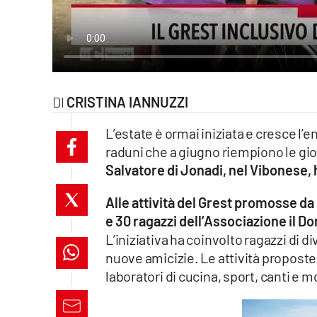
laconair.it
lacitymag.it
ilreggino.it
CRISTINA IANNUZZI
cosenzachannel.it
L’estate è ormai iniziata e cresce l
raduni che a giugno riempiono le gi
ilvibonese.it
Salvatore di Jonadi, nel Vibonese,
catanzarochannel.it
Alle attività del Grest promosse 
e 30 ragazzi dell’Associazione il D
lacapitalenews.it
L’iniziativa ha coinvolto ragazzi di di
nuove amicizie. Le attività propost
App
laboratori di cucina, sport, canti e m
Android