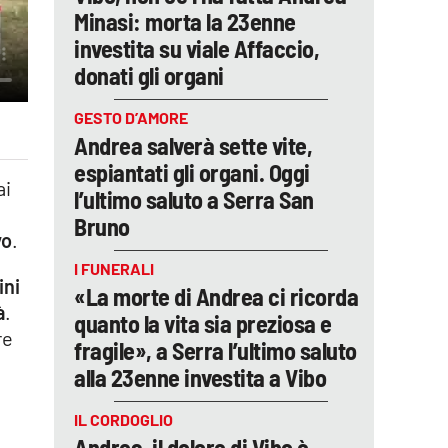
Minasi: morta la 23enne
investita su viale Affaccio,
donati gli organi
GESTO D’AMORE
Andrea salverà sette vite,
espiantati gli organi. Oggi
ai
l’ultimo saluto a Serra San
Bruno
vo
.
I FUNERALI
ini
«La morte di Andrea ci ricorda
à
.
quanto la vita sia preziosa e
re
fragile», a Serra l’ultimo saluto
alla 23enne investita a Vibo
IL CORDOGLIO
Andrea, il dolore di Vibo è