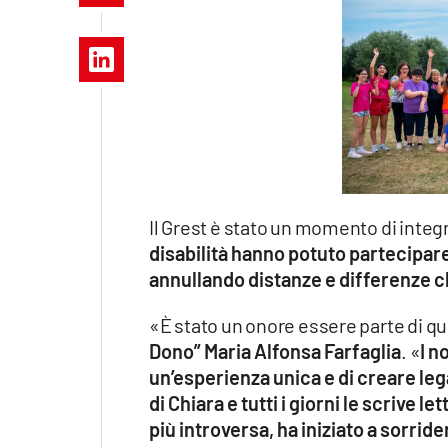
Apple
Vai
Il Grest è stato un momento di integ
disabilità hanno potuto partecipare 
annullando distanze e differenze c
«È stato un onore essere parte di qu
Dono” Maria Alfonsa Farfaglia
. «
I n
un’esperienza unica e di creare le
di Chiara e tutti i giorni le scrive l
più introversa, ha iniziato a sorride