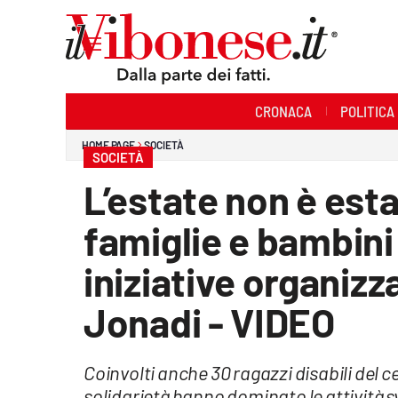
Sezioni
CRONACA
POLITICA
Cronaca
HOME PAGE
SOCIETÀ
SOCIETÀ
Politica
L’estate non è esta
Sanità
famiglie e bambini 
Ambiente
iniziative organizz
Società
Jonadi - VIDEO
Cultura
Coinvolti anche 30 ragazzi disabili del c
Economia e Lavoro
solidarietà hanno dominato le attività s