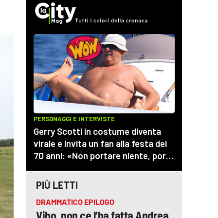
PIÙ LETTI
DRAMMATICO EPILOGO
Vibo, non ce l’ha fatta Andrea