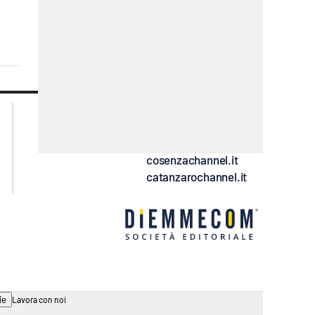
lacplay.it
lacitymag.it
lactv.it
lacapitalenews.it
laconair.it
ilreggino.it
cosenzachannel.it
catanzarochannel.it
ie
Lavora con noi