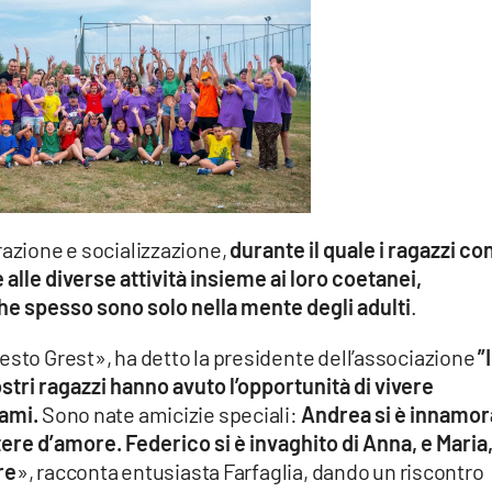
razione e socializzazione,
durante il quale i ragazzi co
alle diverse attività insieme ai loro coetanei,
he spesso sono solo nella mente degli adulti
.
esto Grest», ha detto la presidente dell’associazione
”I
ostri ragazzi hanno avuto l’opportunità di vivere
gami.
Sono nate amicizie speciali:
Andrea si è innamor
ettere d’amore. Federico si è invaghito di Anna, e Maria,
re
», racconta entusiasta Farfaglia, dando un riscontro