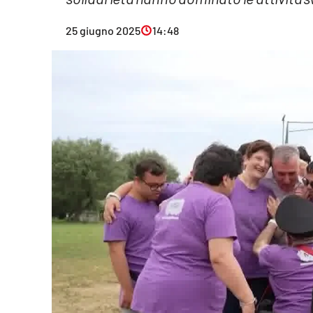
Eventi
25 giugno 2025
14:48
Sport
Streaming
LaC TV
Lac Network
LaC OnAir
LaC
Network
lacplay.it
lactv.it