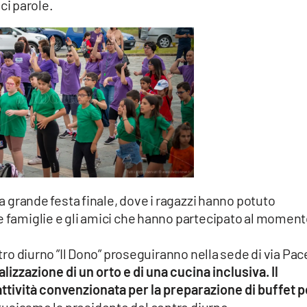
i parole.
una grande festa finale, dove i ragazzi hanno potuto
e famiglie e gli amici che hanno partecipato al moment
ntro diurno ”Il Dono” proseguiranno nella sede di via Pace
lizzazione di un orto e di una cucina inclusiva. Il
attività convenzionata per la preparazione di buffet p
tusiasmo la presidente del centro diurno.