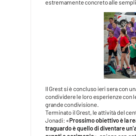
estremamente concreto alle semplic
Il Grest si è concluso ieri sera con 
condividere le loro esperienze con l
grande condivisione.
Terminato il Grest, le attività del ce
Jonadi: «
Prossimo obiettivo è la rea
traguardo è quello di diventare un’
eventi e cerimonie
», spiega con en