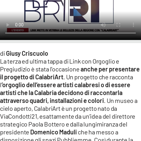
LACITYMAG.IT
ILREGGINO.IT
COSENZACHANNEL.IT
ILVIBONESE.IT
di
Giusy Criscuolo
La terza ed ultima tappa di Link con Orgoglio e
CATANZAROCHANNEL.IT
Pregiudizio è stata l’occasione
anche per presentare
LACAPITALENEWS.IT
il progetto di CalabriArt
. Un progetto che racconta
l
’orgoglio dell’essere artisti calabresi o di essere
artisti che la Calabria decidono di raccontarla
App
attraverso quadri, installazioni e colori
. Un museo a
ANDROID
cielo aperto, CalabriArt è un progetto nato da
ViaCondotti21, esattamente da un’idea del direttore
APPLE
strategico Paola Bottero e dalla lungimiranza del
presidente
Domenico Maduli
che ha messo a
disposizione gli spazi Pubbliemme. Così durante la