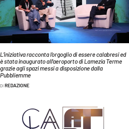
EVENTI
SPORT
Streaming
LAC TV
L’iniziativa racconta l’orgoglio di essere calabresi ed
LAC NETWORK
è stata inaugurato all'aeroporto di Lamezia Terme
grazie agli spazi messi a disposizione dalla
LAC ONAIR
Pubbliemme
LaC
REDAZIONE
Network
LACPLAY.IT
LACTV.IT
LACONAIR.IT