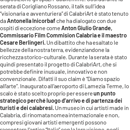
serata di Corigliano Rossano, il talk sull’idea
“visionaria e avventuriera” di CalabriArt è stato tenuto
da
Antonella Inicorbaf
che ha dialogato con due
ospiti di eccezione come
Anton Giulio Grande,
Commissario Film Commision Calabria e il maestro
Cesare Berlingeri.
Un dibattito che ha esaltato le
bellezze della nostra terra, evidenziandone la
ricchezza storico-culturale. Durante la serata è stato
quindi presentato il progetto di CalabriArt, che si
potrebbe definire inusuale, innovativo e non
convenzionale. Difatti il suo claim è “Diamo spazio
all’arte”. Inaugurato all’aeroporto di Lamezia Terme, lo
scalo è stato scelto proprio per essere
un punto
strategico perché luogo d’arrivo e di partenza dei
turisti e dei calabresi.
Un museo in cui artisti made in
Calabria, di rinomata nomea internazionale e non,
compresi giovani artisti emergenti possono
raccontare l’antica “Italia” con la loro visione, negli