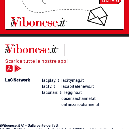
Scarica tutte le nostre app!
LaC Network
lacplay.it
lacitymag.it
lactv.it
lacapitalenews.it
laconair.it
ilreggino.it
cosenzachannel.it
catanzarochannel.it
ilVibonese.it © – Dalla parte dei fatti