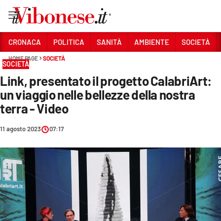
Vai
CRONACA
POLITICA
SANITÀ
AMBIENTE
SOCIETÀ
HOME PAGE
SOCIETÀ
Sezioni
SOCIETÀ
Link, presentato il progetto CalabriArt:
CRONACA
un viaggio nelle bellezze della nostra
POLITICA
terra - Video
SANITÀ
11 agosto 2023
07:17
AMBIENTE
SOCIETÀ
CULTURA
ECONOMIA E LAVORO