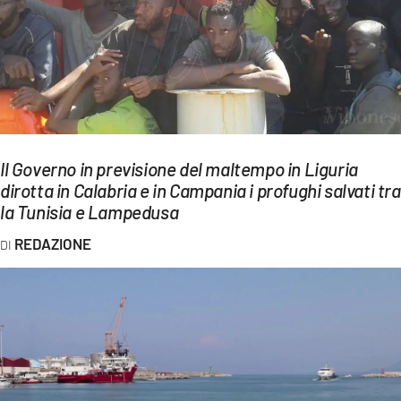
EVENTI
SPORT
Streaming
LAC TV
Il Governo in previsione del maltempo in Liguria
LAC NETWORK
dirotta in Calabria e in Campania i profughi salvati tra
la Tunisia e Lampedusa
LAC ONAIR
REDAZIONE
LaC
Network
LACPLAY.IT
LACTV.IT
LACONAIR.IT