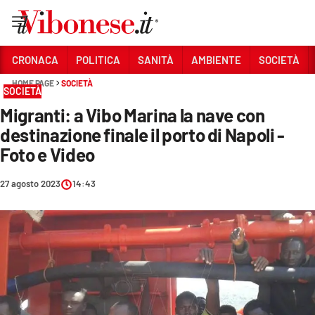
Vai
CRONACA
POLITICA
SANITÀ
AMBIENTE
SOCIETÀ
HOME PAGE
SOCIETÀ
Sezioni
SOCIETÀ
Migranti: a Vibo Marina la nave con
CRONACA
destinazione finale il porto di Napoli -
POLITICA
Foto e Video
SANITÀ
27 agosto 2023
14:43
AMBIENTE
SOCIETÀ
CULTURA
ECONOMIA E LAVORO