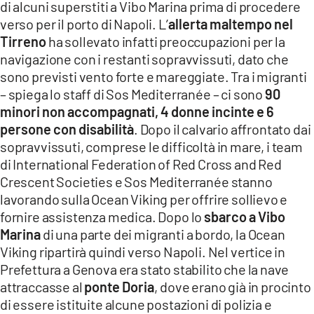
di alcuni superstiti a Vibo Marina prima di procedere
verso per il porto di Napoli. L’
allerta maltempo nel
Tirreno
ha sollevato infatti preoccupazioni per la
navigazione con i restanti sopravvissuti, dato che
sono previsti vento forte e mareggiate. Tra i migranti
– spiega lo staff di Sos Mediterranée – ci sono
90
minori non accompagnati, 4 donne incinte e 6
persone con disabilità
. Dopo il calvario affrontato dai
sopravvissuti, comprese le difficoltà in mare, i team
di International Federation of Red Cross and Red
Crescent Societies e Sos Mediterranée stanno
lavorando sulla Ocean Viking per offrire sollievo e
fornire assistenza medica. Dopo lo
sbarco a Vibo
Marina
di una parte dei migranti a bordo, la Ocean
Viking ripartirà quindi verso Napoli. Nel vertice in
Prefettura a Genova era stato stabilito che la nave
attraccasse al
ponte Doria
, dove erano già in procinto
di essere istituite alcune postazioni di polizia e