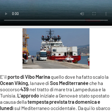
LACITYMAG.IT
ILREGGINO.IT
COSENZACHANNEL.IT
ILVIBONESE.IT
CATANZAROCHANNEL.IT
LACAPITALENEWS.IT
App
E’ il
porto di Vibo Marina
quello dove ha fatto scalo la
Ocean Viking,
la nave di
Sos Mediterranée
che ha
ANDROID
soccorso
439
nel tratto di mare tra Lampedusa e la
APPLE
Tunisia.
L’approdo
iniziale a Genova è stato spostato
a causa della
tempesta prevista tra domenica e
lunedì
sul Mediterraneo occidentale. Da qui lo sbarco