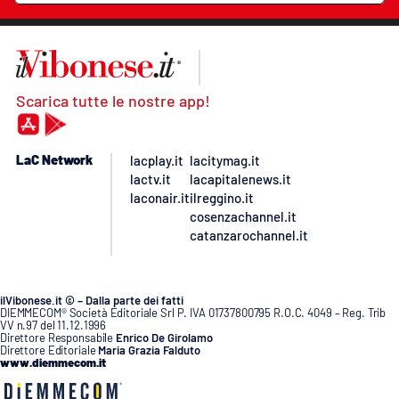
Scarica tutte le nostre app!
LaC Network
lacplay.it
lacitymag.it
lactv.it
lacapitalenews.it
laconair.it
ilreggino.it
cosenzachannel.it
catanzarochannel.it
ilVibonese.it © – Dalla parte dei fatti
DIEMMECOM® Società Editoriale Srl P. IVA 01737800795 R.O.C. 4049 – Reg. Trib
VV n.97 del 11.12.1996
Direttore Responsabile
Enrico De Girolamo
Direttore Editoriale
Maria Grazia Falduto
www.diemmecom.it