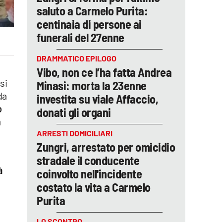
saluto a Carmelo Purita:
centinaia di persone ai
funerali del 27enne
DRAMMATICO EPILOGO
Vibo, non ce l’ha fatta Andrea
si
Minasi: morta la 23enne
da
investita su viale Affaccio,
o
donati gli organi
n
ARRESTI DOMICILIARI
Zungri, arrestato per omicidio
stradale il conducente
à
coinvolto nell'incidente
costato la vita a Carmelo
Purita
LO SCONTRO