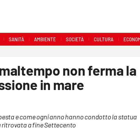
SANITÀ
AMBIENTE
SOCIETÀ
CULTURA
ECONOM
l maltempo non ferma la
ssione in mare
empesta e come ogni anno hanno condotto la statua
u ritrovata a fine Settecento