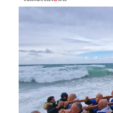
Eventi
Sport
Streaming
LaC TV
Lac Network
LaC OnAir
LaC
Network
lacplay.it
lactv.it