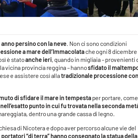
he anno persino con la neve
. Non ci sono condizioni
essione a mare dell’Immacolata
che ogni 8 dicembre 
osì è stato
anche ieri
, quando in migliaia – provenienti 
la vicina provincia reggina – hanno
sfidato il maltemp
ese e assistere così alla
tradizionale processione co
muto di sfidare il mare in tempesta
per portare, come
a
nell’esatto punto in cui fu trovata nella seconda met
mareggiata, dentro una grande cassa di legno.
 chiesa di Nicotera e dopo aver percorso alcune vie del
i portatori “di terra” hanno consegnato la statua della