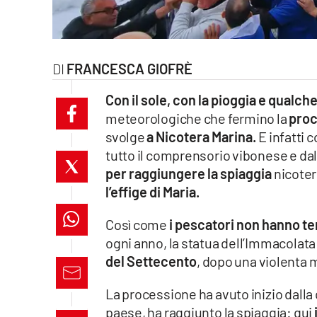
laconair.it
lacitymag.it
FRANCESCA GIOFRÈ
ilreggino.it
Con il sole, con la pioggia e qualc
meteorologiche che fermino la
proc
cosenzachannel.it
svolge
a Nicotera Marina.
E infatti c
tutto il comprensorio vibonese e dal
ilvibonese.it
per raggiungere la spiaggia
nicoter
catanzarochannel.it
l’effige di Maria.
lacapitalenews.it
Così come
i pescatori non hanno te
ogni anno, la statua dell’Immacolat
del Settecento
, dopo una violenta 
App
Android
La processione ha avuto inizio dalla
paese, ha raggiunto la spiaggia: qui