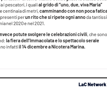
ia i pescatori, i quali
al grido di “uno, due, viva Maria”
e centinaia di metri,
camminando con non poca fatic
 presenti per
un rito che si ripete ogni anno
da tantis
ia nel 2020 e nel 2021.
vece potute svolgere le celebrazioni civili
, che son
nd:
la fiera dell’Immacolata e lo spettacolo serale
nno infatti
il 14 dicembre a Nicotera Marina.
LaC Network