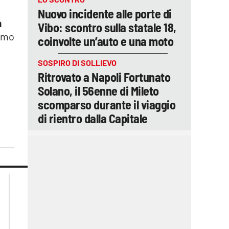
Nuovo incidente alle porte di
a
Vibo: scontro sulla statale 18,
simo
coinvolte un’auto e una moto
SOSPIRO DI SOLLIEVO
o
Ritrovato a Napoli Fortunato
Solano, il 56enne di Mileto
scomparso durante il viaggio
di rientro dalla Capitale
lacplay.it
lacitymag.it
lactv.it
lacapitalenews.it
laconair.it
ilreggino.it
cosenzachannel.it
catanzarochannel.it