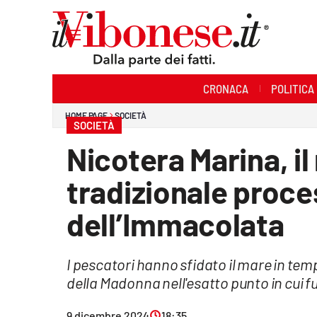
Sezioni
CRONACA
POLITICA
Cronaca
HOME PAGE
SOCIETÀ
SOCIETÀ
Politica
Nicotera Marina, i
Sanità
tradizionale proce
Ambiente
dell’Immacolata
Società
I pescatori hanno sfidato il mare in t
Cultura
della Madonna nell'esatto punto in cui f
Economia e Lavoro
9 dicembre 2024
18:35