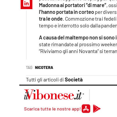
Apple
Madonna ai portatori “di mare”
, oss
l’hanno portata in corteo
per divers
tra le onde
. Commozione tra i fedeli
tempo e interrotto solo dalla pandem
Vai
A causa del maltempo non si sono in
state rimandate al prossimo weeke
“Riviviamo gli anni Novanta” si terra
TAG
NICOTERA
Tutti gli articoli di
Società
Scarica tutte le nostre app!