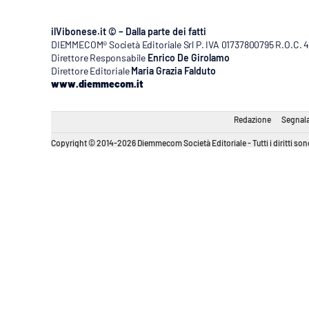
ilVibonese.it © – Dalla parte dei fatti
DIEMMECOM® Società Editoriale Srl P. IVA 01737800795 R.O.C. 404
Direttore Responsabile
Enrico De Girolamo
Direttore Editoriale
Maria Grazia Falduto
www.diemmecom.it
Redazione
Segnala
Copyright © 2014-2026 Diemmecom Società Editoriale - Tutti i diritti sono