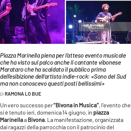
EVENTI
SPORT
Streaming
LAC TV
Piazza Marinella piena per l’atteso evento musicale
LAC NETWORK
che ha visto sul palco anche il cantante vibonese
Marataro che ha scaldato il pubblico prima
LAC ONAIR
dell’esibizione dell’artista indie-rock: «Sono del Sud
ma non conoscevo questi posti bellissimi»
LaC
Network
RAMONA LO BUE
LACPLAY.IT
Un vero successo per
“Bivona in Musica”
, l’evento che
si è tenuto ieri, domenica 14 giugno, in
piazza
LACTV.IT
Marinella
a
Bivona
. La manifestazione, organizzata
LACONAIR.IT
dai ragazzi della parrocchia con il patrocinio del