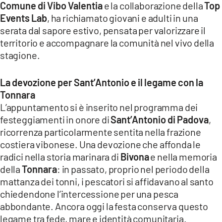
Comune di Vibo Valentia
e la collaborazione della
Top
LACITYMAG.IT
Events Lab
, ha richiamato giovani e adulti in una
serata dal sapore estivo, pensata per valorizzare il
ILREGGINO.IT
territorio e accompagnare la comunità nel vivo della
stagione.
COSENZACHANNEL.IT
ILVIBONESE.IT
La devozione per Sant’Antonio e il legame con la
Tonnara
CATANZAROCHANNEL.IT
L’appuntamento si è inserito nel programma dei
festeggiamenti in onore di
Sant’Antonio di Padova
,
LACAPITALENEWS.IT
ricorrenza particolarmente sentita nella frazione
costiera vibonese. Una devozione che affonda le
App
radici nella storia marinara di
Bivona
e nella memoria
ANDROID
della
Tonnara
: in passato, proprio nel periodo della
mattanza dei tonni, i pescatori si affidavano al santo
APPLE
chiedendone l’intercessione per una pesca
abbondante. Ancora oggi la festa conserva questo
legame tra fede, mare e identità comunitaria.