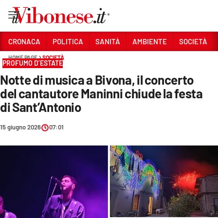
Vai
CRONACA
POLITICA
SANITÀ
AMBIENTE
SOCIETÀ
HOME PAGE
SOCIETÀ
Sezioni
PROFUMO D’ESTATE
Notte di musica a Bivona, il concerto
CRONACA
del cantautore Maninni chiude la festa
POLITICA
di Sant’Antonio
SANITÀ
15 giugno 2026
07:01
AMBIENTE
SOCIETÀ
CULTURA
ECONOMIA E LAVORO