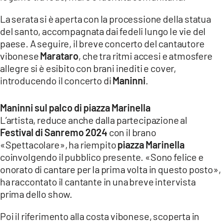
La serata si è aperta con la processione della statua
del santo, accompagnata dai fedeli lungo le vie del
paese. A seguire, il breve concerto del cantautore
vibonese
Marataro
, che tra ritmi accesi e atmosfere
allegre si è esibito con brani inediti e cover,
introducendo il concerto di
Maninni
.
Maninni sul palco di piazza Marinella
L’artista, reduce anche dalla partecipazione al
Festival di Sanremo 2024
con il brano
«Spettacolare», ha riempito
piazza Marinella
coinvolgendo il pubblico presente. «Sono felice e
onorato di cantare per la prima volta in questo posto»,
ha raccontato il cantante in una breve intervista
prima dello show.
Poi il riferimento alla costa vibonese, scoperta in