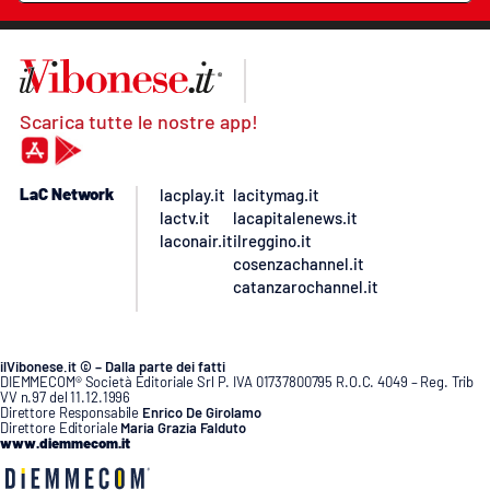
Scarica tutte le nostre app!
LaC Network
lacplay.it
lacitymag.it
lactv.it
lacapitalenews.it
laconair.it
ilreggino.it
cosenzachannel.it
catanzarochannel.it
ilVibonese.it © – Dalla parte dei fatti
DIEMMECOM® Società Editoriale Srl P. IVA 01737800795 R.O.C. 4049 – Reg. Trib
VV n.97 del 11.12.1996
Direttore Responsabile
Enrico De Girolamo
Direttore Editoriale
Maria Grazia Falduto
www.diemmecom.it