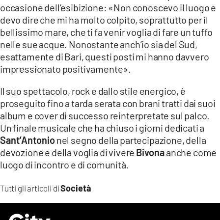
occasione dell’esibizione: «Non conoscevo il luogo e
devo dire che mi ha molto colpito, soprattutto per il
bellissimo mare, che ti fa venir voglia di fare un tuffo
nelle sue acque. Nonostante anch’io sia del Sud,
esattamente di Bari, questi posti mi hanno davvero
impressionato positivamente».
Il suo spettacolo, rock e dallo stile energico, è
proseguito fino a tarda serata con brani tratti dai suoi
album e cover di successo reinterpretate sul palco.
Un finale musicale che ha chiuso i giorni dedicati a
Sant’Antonio
nel segno della partecipazione, della
devozione e della voglia di vivere
Bivona
anche come
luogo di incontro e di comunità.
Società
Tutti gli articoli di