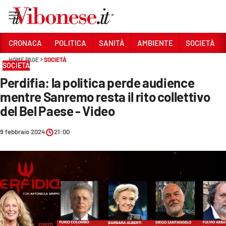
Vai
CRONACA
POLITICA
SANITÀ
AMBIENTE
SOCIETÀ
HOME PAGE
SOCIETÀ
Sezioni
SOCIETÀ
Perdifia: la politica perde audience
CRONACA
mentre Sanremo resta il rito collettivo
POLITICA
del Bel Paese - Video
SANITÀ
9 febbraio 2024
21:00
AMBIENTE
SOCIETÀ
CULTURA
ECONOMIA E LAVORO