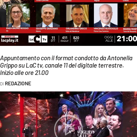
EVENTI
SPORT
Streaming
LAC TV
Appuntamento con il format condotto da Antonella
LAC NETWORK
Grippo su LaC tv, canale 11 del digitale terrestre.
Inizio alle ore 21.00
LAC ONAIR
REDAZIONE
LaC
Network
LACPLAY.IT
LACTV.IT
LACONAIR.IT