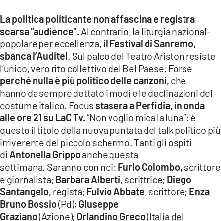
LACITYMAG.IT
La politica politicante non affascina e registra
scarsa “audience”.
Al contrario, la liturgia nazional-
ILREGGINO.IT
popolare per eccellenza,
il Festival di Sanremo,
sbanca l’Auditel
. Sul palco del Teatro Ariston resiste
COSENZACHANNEL.IT
l’unico, vero rito collettivo del Bel Paese. Forse
ILVIBONESE.IT
perché nulla è più politico delle canzoni,
che
hanno da sempre dettato i modi e le declinazioni del
CATANZAROCHANNEL.IT
costume italico. Focus
stasera a Perfidia, in onda
alle ore 21 su LaC Tv.
“Non voglio mica la luna”: è
LACAPITALENEWS.IT
questo il titolo della nuova puntata del talk politico più
irriverente del piccolo schermo. Tanti gli ospiti
App
di
Antonella Grippo
anche questa
ANDROID
settimana. Saranno con noi:
Furio Colombo,
scrittore
e giornalista;
Barbara Alberti
, scrittrice;
Diego
APPLE
Santangelo,
regista;
Fulvio Abbate
, scrittore;
Enza
Bruno Bossio
(Pd);
Giuseppe
Graziano
(Azione);
Orlandino Greco
(Italia del