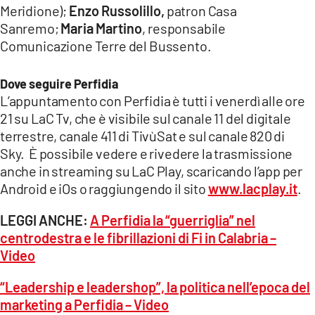
Meridione);
Enzo Russolillo,
patron Casa
Sanremo;
Maria Martino
, responsabile
Comunicazione Terre del Bussento.
Dove seguire Perfidia
L’appuntamento con Perfidia è tutti i venerdì alle ore
21 su LaC Tv, che è visibile sul canale 11 del digitale
terrestre, canale 411 di TivùSat e sul canale 820 di
Sky. È possibile vedere e rivedere la trasmissione
anche in streaming su LaC Play, scaricando l’app per
Android e iOs o raggiungendo il sito
www.lacplay.it
.
LEGGI ANCHE:
A Perfidia la “guerriglia” nel
centrodestra e le fibrillazioni di Fi in Calabria –
Video
“Leadership e leadershop”, la politica nell’epoca del
marketing a Perfidia – Video