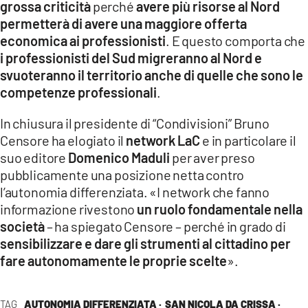
grossa criticità
perché
avere più risorse al Nord
permetterà di avere una maggiore offerta
economica ai professionisti
. E questo comporta che
i professionisti del Sud migreranno al Nord e
svuoteranno il territorio anche di quelle che sono le
competenze professionali
.
In chiusura il presidente di “Condivisioni” Bruno
Censore ha elogiato il
network LaC
e in particolare il
suo editore
Domenico Maduli
per aver preso
pubblicamente una posizione netta contro
l’autonomia differenziata. «I network che fanno
informazione rivestono
un ruolo fondamentale nella
società
– ha spiegato Censore – perché in grado di
sensibilizzare e dare gli strumenti al cittadino per
fare autonomamente le proprie scelte
».
TAG
AUTONOMIA DIFFERENZIATA ·
SAN NICOLA DA CRISSA ·