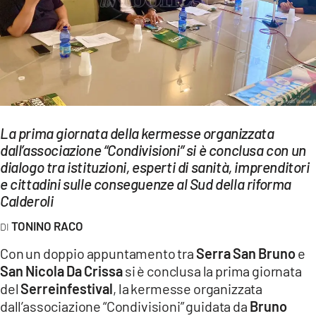
EVENTI
SPORT
Streaming
LAC TV
La prima giornata della kermesse organizzata
LAC NETWORK
dall’associazione “Condivisioni” si è conclusa con un
dialogo tra istituzioni, esperti di sanità, imprenditori
LAC ONAIR
e cittadini sulle conseguenze al Sud della riforma
Calderoli
LaC
Network
TONINO RACO
LACPLAY.IT
Con un doppio appuntamento tra
Serra San Bruno
e
San Nicola Da Crissa
si è conclusa la prima giornata
LACTV.IT
del
Serreinfestival
, la kermesse organizzata
LACONAIR.IT
dall’associazione “Condivisioni” guidata da
Bruno