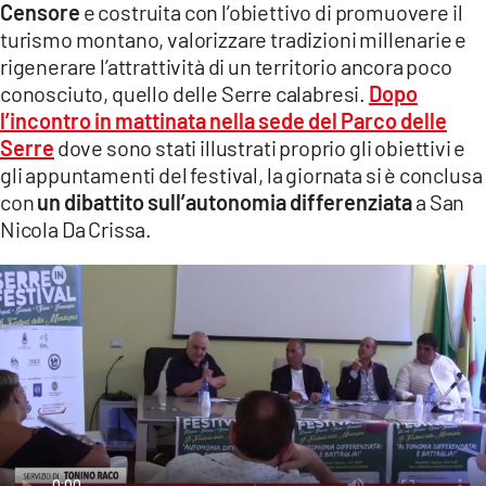
Censore
e costruita con l’obiettivo di promuovere il
LACITYMAG.IT
turismo montano, valorizzare tradizioni millenarie e
rigenerare l’attrattività di un territorio ancora poco
ILREGGINO.IT
conosciuto, quello delle Serre calabresi.
Dopo
l’incontro in mattinata nella sede del Parco delle
COSENZACHANNEL.IT
Serre
dove sono stati illustrati proprio gli obiettivi e
ILVIBONESE.IT
gli appuntamenti del festival, la giornata si è conclusa
con
un dibattito sull’autonomia differenziata
a San
CATANZAROCHANNEL.IT
Nicola Da Crissa.
LACAPITALENEWS.IT
App
ANDROID
APPLE