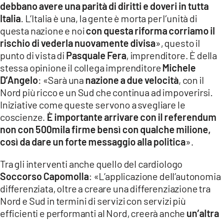
debbano avere una parità di diritti e doveri in tutta
Italia
. L’Italia è una, la gente è morta per l’unità di
questa nazione e noi
con questa riforma corriamo il
rischio di vederla nuovamente divisa
», questo il
punto di vista di
Pasquale Fera
, imprenditore. È della
stessa opinione il collega imprenditore
Michele
D’Angelo
: «Sarà una
nazione a due velocità
, con il
Nord più ricco e un Sud che continua ad impoverirsi.
Iniziative come queste servono a svegliare le
coscienze.
È importante arrivare con il referendum
non con 500mila firme bensì con qualche milione,
così da dare un forte messaggio alla politica
».
Tra gli interventi anche quello del cardiologo
Soccorso Capomolla
: «L’applicazione dell’autonomia
differenziata, oltre a creare una differenziazione tra
Nord e Sud in termini di servizi con servizi più
efficienti e performanti al Nord, creerà anche
un’altra