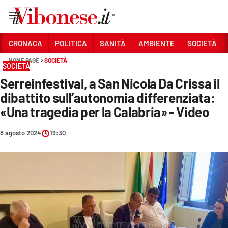
Vai
CRONACA
POLITICA
SANITÀ
AMBIENTE
SOCIETÀ
HOME PAGE
SOCIETÀ
Sezioni
SOCIETÀ
Serreinfestival, a San Nicola Da Crissa il
CRONACA
dibattito sull’autonomia differenziata:
POLITICA
«Una tragedia per la Calabria» - Video
SANITÀ
8 agosto 2024
19:30
AMBIENTE
SOCIETÀ
CULTURA
ECONOMIA E LAVORO